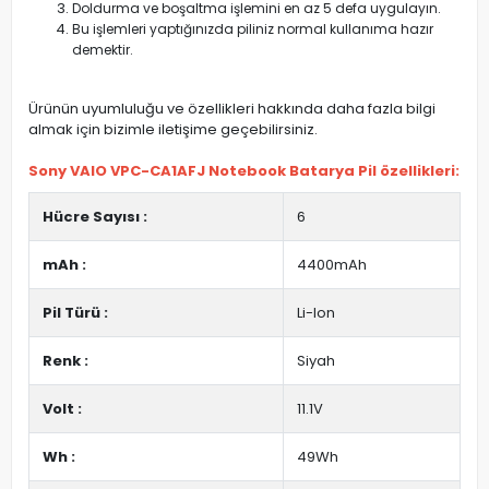
Doldurma ve boşaltma işlemini en az 5 defa uygulayın.
Bu işlemleri yaptığınızda piliniz normal kullanıma hazır
demektir.
Ürünün uyumluluğu ve özellikleri hakkında daha fazla bilgi
almak için bizimle iletişime geçebilirsiniz.
Sony VAIO VPC-CA1AFJ Notebook Batarya Pil özellikleri:
Hücre Sayısı :
6
mAh :
4400mAh
Pil Türü :
Li-Ion
Renk :
Siyah
Volt :
11.1V
Wh :
49Wh