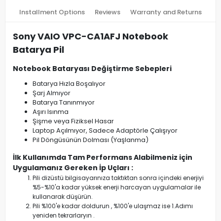
Installment Options
Reviews
Warranty and Returns
Sony VAIO VPC-CA1AFJ Notebook
Batarya Pil
Notebook Bataryası Değiştirme Sebepleri
Batarya Hızla Boşalıyor
Şarj Almıyor
Batarya Tanınmıyor
Aşırı Isınma
Şişme veya Fiziksel Hasar
Laptop Açılmıyor, Sadece Adaptörle Çalışıyor
Pil Döngüsünün Dolması (Yaşlanma)
İlk Kullanımda Tam Performans Alabilmeniz için
Uygulamanız Gereken İp Uçları :
Pili dizüstü bilgisayarınıza taktıktan sonra içindeki enerjiyi
%5-%10'a kadar yüksek enerji harcayan uygulamalar ile
kullanarak düşürün.
Pili %100'e kadar doldurun , %100'e ulaşmaz ise 1.Adımı
yeniden tekrarlaryın .