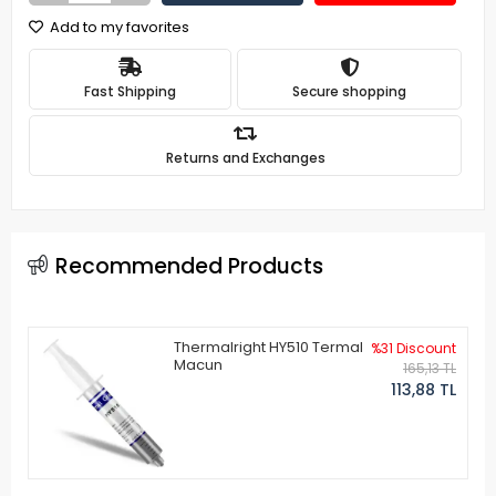
Add to my favorites
Fast Shipping
Secure shopping
Returns and Exchanges
Recommended Products
Thermalright HY510 Termal
%31 Discount
Macun
165,13 TL
113,88 TL