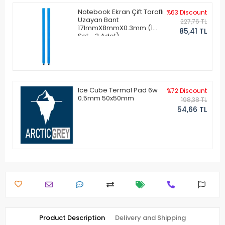
Notebook Ekran Çift Taraflı
%63 Discount
Uzayan Bant
227,76 TL
171mmX8mmX0.3mm (1
85,41 TL
Set - 2 Adet)
Ice Cube Termal Pad 6w
%72 Discount
0.5mm 50x50mm
198,38 TL
54,66 TL
Product Description
Delivery and Shipping