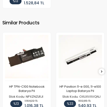
%13
1.528,84 TL
Similar Products
HP TPN-C100 Notebook
HP Pavilion 11-e 000, 11-e100
Batarya Pil
Laptop Batarya Pil
Stok Kodu: NPXZNZLRJI
Stok Kodu: OXUXVXVQNJ
1.164,22 TL
802,85 TL
%13
%33
1.016,38 TL
540,93 TL