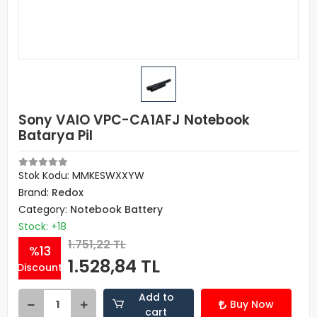
Sony VAIO VPC-CA1AFJ Notebook
Batarya Pil
Stok Kodu: MMKESWXXYW
Brand:
Redox
Category:
Notebook Battery
Stock: +18
1.751,22 TL
%13
1.528,84 TL
Discount
Add to
Buy Now
cart