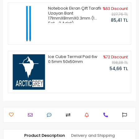
Notebook Ekran Çift Taraflı
%63 Discount
Uzayan Bant
227,76 TL
171mmX8mmX0.3mm (1
85,41 TL
Set - 2 Adet)
Ice Cube Termal Pad 6w
%72 Discount
0.5mm 50x50mm
198,38 TL
54,66 TL
Product Description
Delivery and Shipping