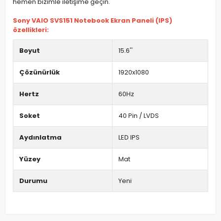
hemen bizimle iletişime geçin.
Sony VAIO SVS151 Notebook Ekran Paneli (IPS)
özellikleri:
Boyut
15.6''
Çözünürlük
1920x1080
Hertz
60Hz
Soket
40 Pin / LVDS
Aydınlatma
LED IPS
Yüzey
Mat
Durumu
Yeni