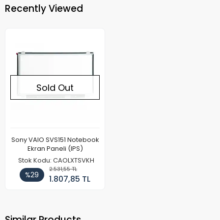
Recently Viewed
Sold Out
Sony VAIO SVS151 Notebook
Ekran Paneli (IPS)
Stok Kodu: CAOLXTSVKH
2.531,55 TL
%29
1.807,85 TL
Similar Products