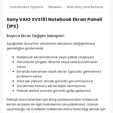
Installment Options
Reviews
Warranty and Returns
Sony VAIO SVS151 Notebook Ekran Paneli
(IPS)
Başlıca Ekran Değişim Sebepleri
Aşağıdaki durumlar cihazınızın ekranının değiştirilmesi
gerektiğini gösterebilir:
Notebook ekranında kırık veya çatlak oluştuysa
Görüntüde çizgiler, titreme veya renk bozulmaları
varsa
Ekranda tamamen siyah ekran (görüntü gelmeme)
problemi varsa
Arka ışık yanıyor ancak görüntü görünmüyorsa
Sıvı teması sonucu ekran tepki vermiyorsa
Fiziksel darbe sonrası görüntü gidip geliyorsa
Detaylı arıza tanımları için blog yazılarımızdan notebook
ekran arızaları ile ilgili makalemizi okuyabilirsiniz. Ürünün
uyumluluğu ve özellikleri hakkında daha fazla bilgi almak için