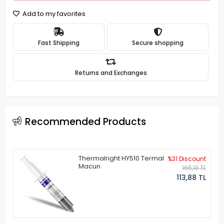
Add to my favorites
Fast Shipping
Secure shopping
Returns and Exchanges
Recommended Products
Thermalright HY510 Termal
%31 Discount
Macun
165,13 TL
113,88 TL