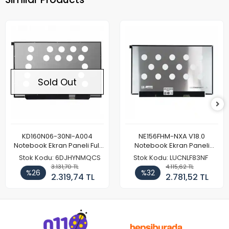
Sold Out
KD160N06-30NI-A004
NE156FHM-NXA V18.0
Notebook Ekran Paneli Full
Notebook Ekran Paneli
HD
144Hz
Stok Kodu: 6DJHYNMQCS
Stok Kodu: LUCNLF83NF
3.131,70 TL
4.115,62 TL
%26
%32
2.319,74 TL
2.781,52 TL