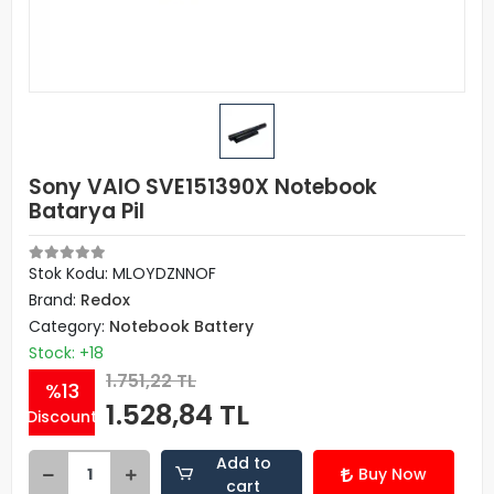
Sony VAIO SVE151390X Notebook
Batarya Pil
Stok Kodu: MLOYDZNNOF
Brand:
Redox
Category:
Notebook Battery
Stock: +18
1.751,22 TL
%13
1.528,84 TL
Discount
Add to
Buy Now
cart