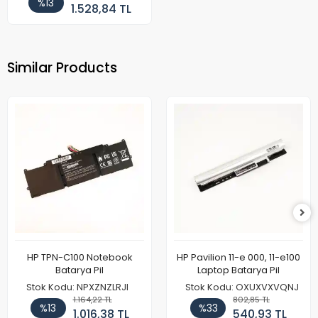
%13
1.528,84 TL
Similar Products
HP TPN-C100 Notebook
HP Pavilion 11-e 000, 11-e100
Batarya Pil
Laptop Batarya Pil
Stok Kodu: NPXZNZLRJI
Stok Kodu: OXUXVXVQNJ
1.164,22 TL
802,85 TL
%13
%33
1.016,38 TL
540,93 TL