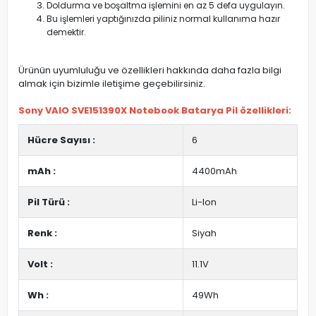
Doldurma ve boşaltma işlemini en az 5 defa uygulayın.
Bu işlemleri yaptığınızda piliniz normal kullanıma hazır
demektir.
Ürünün uyumluluğu ve özellikleri hakkında daha fazla bilgi
almak için bizimle iletişime geçebilirsiniz.
Sony VAIO SVE151390X Notebook Batarya Pil özellikleri:
Hücre Sayısı :
6
mAh :
4400mAh
Pil Türü :
Li-Ion
Renk :
Siyah
Volt :
11.1V
Wh :
49Wh