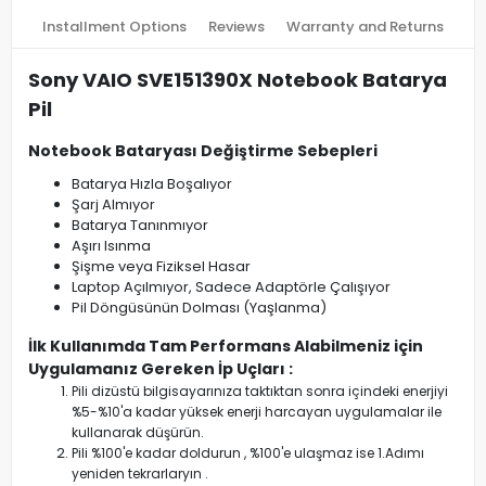
Installment Options
Reviews
Warranty and Returns
Sony VAIO SVE151390X Notebook Batarya
Pil
Notebook Bataryası Değiştirme Sebepleri
Batarya Hızla Boşalıyor
Şarj Almıyor
Batarya Tanınmıyor
Aşırı Isınma
Şişme veya Fiziksel Hasar
Laptop Açılmıyor, Sadece Adaptörle Çalışıyor
Pil Döngüsünün Dolması (Yaşlanma)
İlk Kullanımda Tam Performans Alabilmeniz için
Uygulamanız Gereken İp Uçları :
Pili dizüstü bilgisayarınıza taktıktan sonra içindeki enerjiyi
%5-%10'a kadar yüksek enerji harcayan uygulamalar ile
kullanarak düşürün.
Pili %100'e kadar doldurun , %100'e ulaşmaz ise 1.Adımı
yeniden tekrarlaryın .