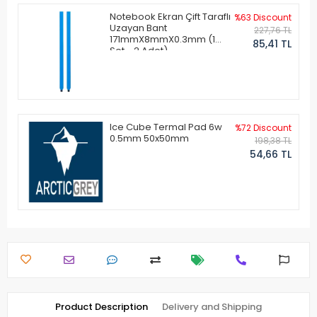
Notebook Ekran Çift Taraflı
%63 Discount
Uzayan Bant
227,76 TL
171mmX8mmX0.3mm (1
85,41 TL
Set - 2 Adet)
Ice Cube Termal Pad 6w
%72 Discount
0.5mm 50x50mm
198,38 TL
54,66 TL
Product Description
Delivery and Shipping