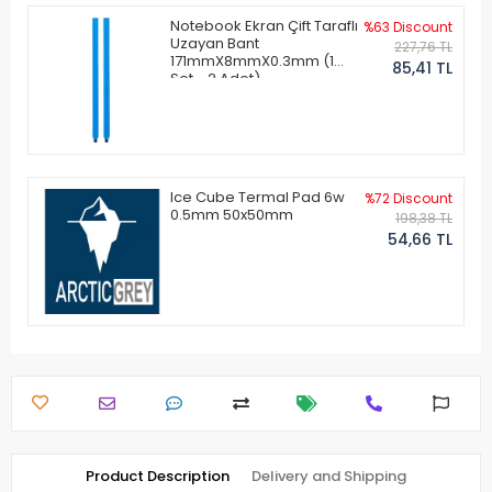
Notebook Ekran Çift Taraflı
%63 Discount
Uzayan Bant
227,76 TL
171mmX8mmX0.3mm (1
85,41 TL
Set - 2 Adet)
Ice Cube Termal Pad 6w
%72 Discount
0.5mm 50x50mm
198,38 TL
54,66 TL
Product Description
Delivery and Shipping