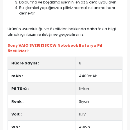
Doldurma ve boşaltma işlemini en az 5 defa uygulayın.
Bu işlemleri yaptığınızda piliniz normal kullanıma hazır
demektir.
Ürünün uyumluluğu ve özellikleri hakkında daha fazla bilgi
almak için bizimle iletişime geçebilirsiniz.
Sony VAIO SVE15138CCW Notebook Batarya Pil
özellikleri:
Hücre Sayısı :
6
mAh :
4400mAh
Pil Türü :
Li-Ion
Renk :
Siyah
Volt :
11.1V
Wh :
49Wh