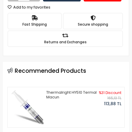
Add to my favorites
Fast Shipping
Secure shopping
Returns and Exchanges
Recommended Products
Thermalright HY510 Termal
%31 Discount
Macun
165,13 TL
113,88 TL