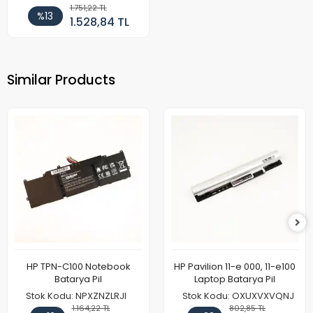
1.751,22 TL
%13
1.528,84 TL
Similar Products
HP TPN-C100 Notebook
HP Pavilion 11-e 000, 11-e100
Batarya Pil
Laptop Batarya Pil
Stok Kodu: NPXZNZLRJI
Stok Kodu: OXUXVXVQNJ
1.164,22 TL
802,85 TL