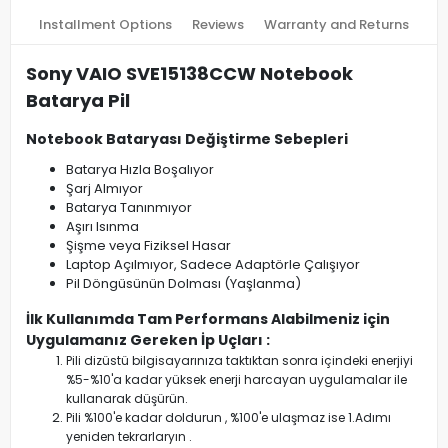
Installment Options
Reviews
Warranty and Returns
Sony VAIO SVE15138CCW Notebook
Batarya Pil
Notebook Bataryası Değiştirme Sebepleri
Batarya Hızla Boşalıyor
Şarj Almıyor
Batarya Tanınmıyor
Aşırı Isınma
Şişme veya Fiziksel Hasar
Laptop Açılmıyor, Sadece Adaptörle Çalışıyor
Pil Döngüsünün Dolması (Yaşlanma)
İlk Kullanımda Tam Performans Alabilmeniz için
Uygulamanız Gereken İp Uçları :
Pili dizüstü bilgisayarınıza taktıktan sonra içindeki enerjiyi
%5-%10'a kadar yüksek enerji harcayan uygulamalar ile
kullanarak düşürün.
Pili %100'e kadar doldurun , %100'e ulaşmaz ise 1.Adımı
yeniden tekrarlaryın .