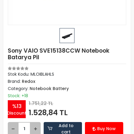
Sony VAIO SVE15138CCW Notebook
Batarya Pil
Stok Kodu: MLOIBLAHLS
Brand:
Redox
Category:
Notebook Battery
Stock: +18
1.751,22 TL
%13
1.528,84 TL
Discount
Add to
Buy Now
cart