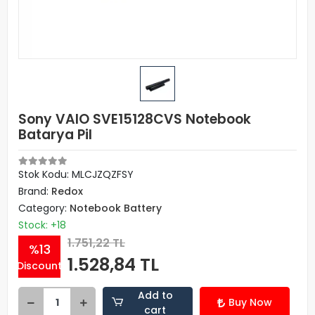
Sony VAIO SVE15128CVS Notebook
Batarya Pil
Stok Kodu: MLCJZQZFSY
Brand:
Redox
Category:
Notebook Battery
Stock: +18
1.751,22 TL
%13
1.528,84 TL
Discount
Add to
Buy Now
cart