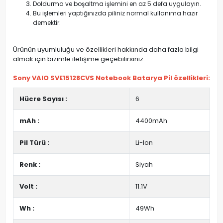
Doldurma ve boşaltma işlemini en az 5 defa uygulayın.
Bu işlemleri yaptığınızda piliniz normal kullanıma hazır
demektir.
Ürünün uyumluluğu ve özellikleri hakkında daha fazla bilgi
almak için bizimle iletişime geçebilirsiniz.
Sony VAIO SVE15128CVS Notebook Batarya Pil özellikleri:
Hücre Sayısı :
6
mAh :
4400mAh
Pil Türü :
Li-Ion
Renk :
Siyah
Volt :
11.1V
Wh :
49Wh