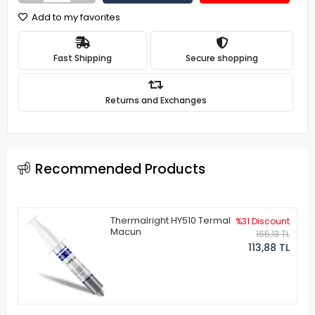
Add to my favorites
Fast Shipping
Secure shopping
Returns and Exchanges
Recommended Products
Thermalright HY510 Termal
%31 Discount
Macun
165,13 TL
113,88 TL