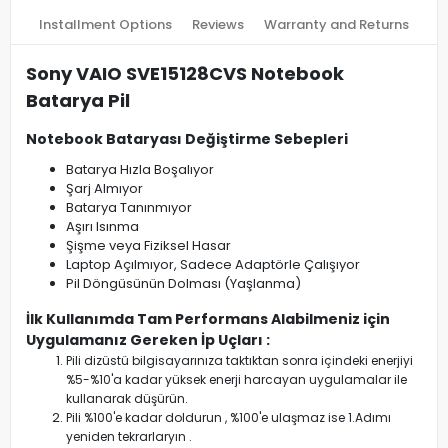
Installment Options
Reviews
Warranty and Returns
Sony VAIO SVE15128CVS Notebook
Batarya Pil
Notebook Bataryası Değiştirme Sebepleri
Batarya Hızla Boşalıyor
Şarj Almıyor
Batarya Tanınmıyor
Aşırı Isınma
Şişme veya Fiziksel Hasar
Laptop Açılmıyor, Sadece Adaptörle Çalışıyor
Pil Döngüsünün Dolması (Yaşlanma)
İlk Kullanımda Tam Performans Alabilmeniz için
Uygulamanız Gereken İp Uçları :
Pili dizüstü bilgisayarınıza taktıktan sonra içindeki enerjiyi
%5-%10'a kadar yüksek enerji harcayan uygulamalar ile
kullanarak düşürün.
Pili %100'e kadar doldurun , %100'e ulaşmaz ise 1.Adımı
yeniden tekrarlaryın .