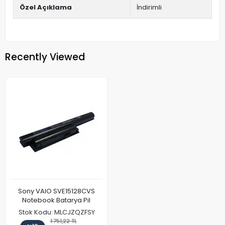
Özel Açıklama
İndirimli
Recently Viewed
Sony VAIO SVE15128CVS
Notebook Batarya Pil
Stok Kodu: MLCJZQZFSY
1.751,22 TL