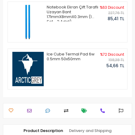
Notebook Ekran Çift Taraflı
%63 Discount
Uzayan Bant
227,76 TL
171mmX8mmX0.3mm (1
85,41 TL
Set - 2 Adet)
Ice Cube Termal Pad 6w
%72 Discount
0.5mm 50x50mm
198,38 TL
54,66 TL
Product Description
Delivery and Shipping