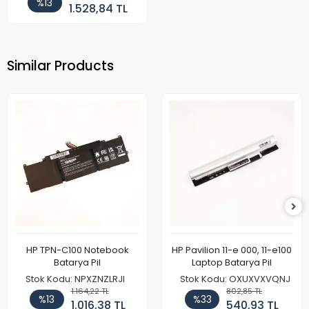
%13
1.528,84 TL
Similar Products
HP TPN-C100 Notebook
HP Pavilion 11-e 000, 11-e100
Batarya Pil
Laptop Batarya Pil
Stok Kodu: NPXZNZLRJI
Stok Kodu: OXUXVXVQNJ
1.164,22 TL
802,85 TL
%13
%33
1.016,38 TL
540,93 TL