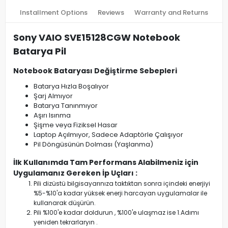
Installment Options
Reviews
Warranty and Returns
Sony VAIO SVE15128CGW Notebook
Batarya Pil
Notebook Bataryası Değiştirme Sebepleri
Batarya Hızla Boşalıyor
Şarj Almıyor
Batarya Tanınmıyor
Aşırı Isınma
Şişme veya Fiziksel Hasar
Laptop Açılmıyor, Sadece Adaptörle Çalışıyor
Pil Döngüsünün Dolması (Yaşlanma)
İlk Kullanımda Tam Performans Alabilmeniz için
Uygulamanız Gereken İp Uçları :
Pili dizüstü bilgisayarınıza taktıktan sonra içindeki enerjiyi
%5-%10'a kadar yüksek enerji harcayan uygulamalar ile
kullanarak düşürün.
Pili %100'e kadar doldurun , %100'e ulaşmaz ise 1.Adımı
yeniden tekrarlaryın .