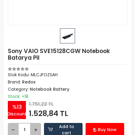
Sony VAIO SVE15128CGW Notebook
Batarya Pil
Stok Kodu: MLCJFOZSAH
Brand:
Redox
Category:
Notebook Battery
Stock: +18
1.751,22 TL
%13
1.528,84 TL
Discount
Add to
Buy Now
cart