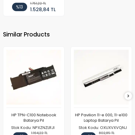
1.751,22 TL
%13
1.528,84 TL
Similar Products
HP TPN-C100 Notebook
HP Pavilion 11-e 000, 11-e100
Batarya Pil
Laptop Batarya Pil
Stok Kodu: NPXZNZLRJI
Stok Kodu: OXUXVXVQNJ
1.164,22 TL
802,85 TL