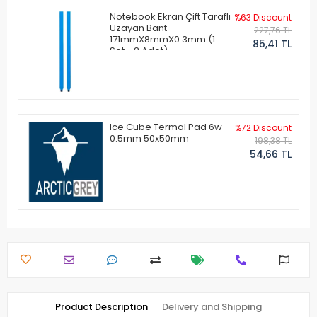
Notebook Ekran Çift Taraflı
%63 Discount
Uzayan Bant
227,76 TL
171mmX8mmX0.3mm (1
85,41 TL
Set - 2 Adet)
Ice Cube Termal Pad 6w
%72 Discount
0.5mm 50x50mm
198,38 TL
54,66 TL
Product Description
Delivery and Shipping