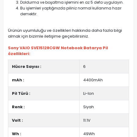
Doldurma ve boşaltma işlemini en az 5 defa uygulayın.
Bu işlemleri yaptığınızda piliniz normal kullanıma hazır
demektir.
Ürünün uyumluluğu ve özellikleri hakkında daha fazla bilgi
almak için bizimle iletişime geçebilirsiniz.
Sony VAIO SVE15128CGW Notebook Batarya Pil
özellikleri:
Hücre Sayısı :
6
mAh :
4400mAh
Pil Türü :
Li-Ion
Renk :
Siyah
Volt :
11.1V
Wh :
49Wh