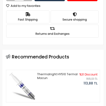
Add to my favorites
Fast Shipping
Secure shopping
Returns and Exchanges
Recommended Products
Thermalright HY510 Termal
%31 Discount
Macun
165,13 TL
113,88 TL