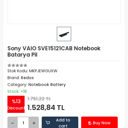
Sony VAIO SVE15121CAB Notebook
Batarya Pil
Stok Kodu: MKPJEWGUXW
Brand:
Redox
Category:
Notebook Battery
Stock: +18
1.751,22 TL
%13
1.528,84 TL
Discount
Add to
Buy Now
cart