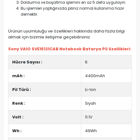
Doldurma ve boşaltma işlemini en az 5 defa uygulayın.
Bu işlemleri yaptığınızda piliniz normal kullanıma hazır
demektir.
Ürünün uyumluluğu ve özellikleri hakkında daha fazla bilgi
almak için bizimle iletişime geçebilirsiniz.
Sony VAIO SVE15121CAB Notebook Batarya Pil özellikleri:
Hücre Sayısı :
6
mAh :
4400mAh
Pil Türü :
Li-Ion
Renk :
Siyah
Volt :
11.1V
Wh :
49Wh