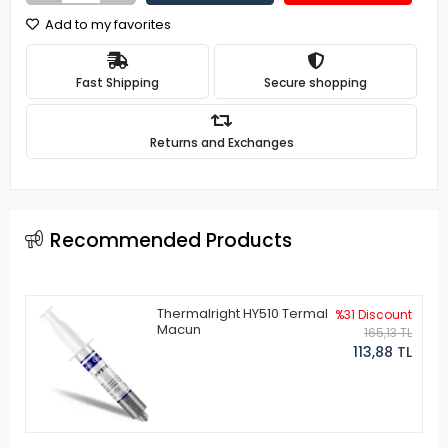
Add to my favorites
Fast Shipping
Secure shopping
Returns and Exchanges
Recommended Products
Thermalright HY510 Termal
%31 Discount
Macun
165,13 TL
113,88 TL