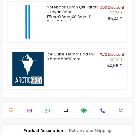
Notebook Ekran Çift Taraflı
%63 Discount
Uzayan Bant
227,76 TL
171mmX8mmX0.3mm (1
85,41 TL
Set - 2 Adet)
Ice Cube Termal Pad 6w
%72 Discount
0.5mm 50x50mm
198,38 TL
54,66 TL
Product Description
Delivery and Shipping