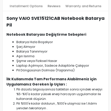
Installment Options
Reviews
Warranty and Returns
Sony VAIO SVE15121CAB Notebook Batarya
Pil
Notebook Bataryası Değiştirme Sebepleri
Batarya Hızla Boşalıyor
Şarj Almıyor
Batarya Tanınmıyor
Aşırı Isınma
Şişme veya Fiziksel Hasar
Laptop Açılmıyor, Sadece Adaptörle Çalışıyor
Pil Döngüsünün Dolması (Yaşlanma)
İlk Kullanımda Tam Performans Alabilmeniz için
Uygulamanız Gereken İp Uçları :
Pili dizüstü bilgisayarınıza taktıktan sonra içindeki enerjiyi
%5-%10'a kadar yüksek enerji harcayan uygulamalar ile
kullanarak düşürün.
Pili %100'e kadar doldurun , %100'e ulaşmaz ise 1.Adımı
yeniden tekrarlaryın .