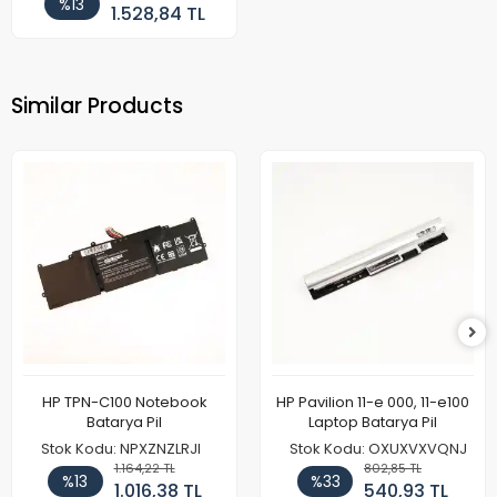
%13
1.528,84 TL
Similar Products
HP TPN-C100 Notebook
HP Pavilion 11-e 000, 11-e100
Batarya Pil
Laptop Batarya Pil
Stok Kodu: NPXZNZLRJI
Stok Kodu: OXUXVXVQNJ
1.164,22 TL
802,85 TL
%13
%33
1.016,38 TL
540,93 TL