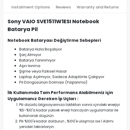
Installment Options
Reviews
Warranty and Returns
Sony VAIO SVE1511W1ESI Notebook
Batarya Pil
Notebook Bataryası Değiştirme Sebepleri
Batarya Hızla Boşalıyor
Şarj Almıyor
Batarya Tanınmıyor
Aşırı Isınma
Şişme veya Fiziksel Hasar
Laptop Açılmıyor, Sadece Adaptörle Çalışıyor
Pil Döngüsünün Dolması (Yaşlanma)
İlk Kullanımda Tam Performans Alabilmeniz için
Uygulamanız Gereken İp Uçları :
Pili dizüstü bilgisayarınıza taktıktan sonra içindeki enerjiyi
%5-%10'a kadar yüksek enerji harcayan uygulamalar ile
kullanarak düşürün.
Pili %100'e kadar doldurun , %100'e ulaşmaz ise 1.Adımı
yeniden tekrarlaryın .