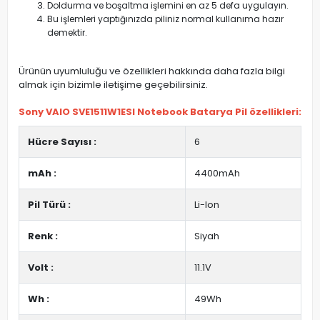
Doldurma ve boşaltma işlemini en az 5 defa uygulayın.
Bu işlemleri yaptığınızda piliniz normal kullanıma hazır
demektir.
Ürünün uyumluluğu ve özellikleri hakkında daha fazla bilgi
almak için bizimle iletişime geçebilirsiniz.
Sony VAIO SVE1511W1ESI Notebook Batarya Pil özellikleri:
Hücre Sayısı :
6
mAh :
4400mAh
Pil Türü :
Li-Ion
Renk :
Siyah
Volt :
11.1V
Wh :
49Wh