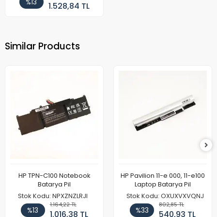
%13
1.528,84 TL
Similar Products
HP TPN-C100 Notebook
HP Pavilion 11-e 000, 11-e100
Batarya Pil
Laptop Batarya Pil
Stok Kodu: NPXZNZLRJI
Stok Kodu: OXUXVXVQNJ
1.164,22 TL
802,85 TL
%13
%33
1.016,38 TL
540,93 TL