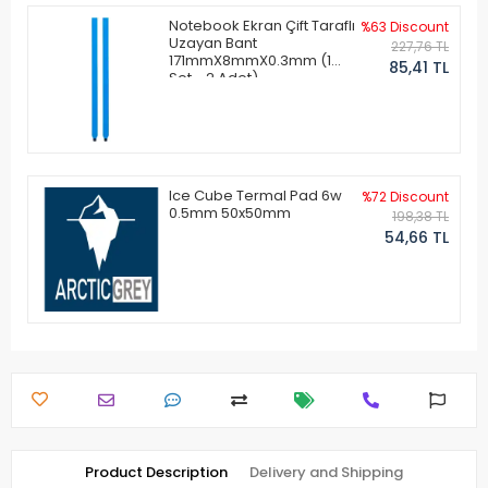
Notebook Ekran Çift Taraflı
%63 Discount
Uzayan Bant
227,76 TL
171mmX8mmX0.3mm (1
85,41 TL
Set - 2 Adet)
Ice Cube Termal Pad 6w
%72 Discount
0.5mm 50x50mm
198,38 TL
54,66 TL
Product Description
Delivery and Shipping