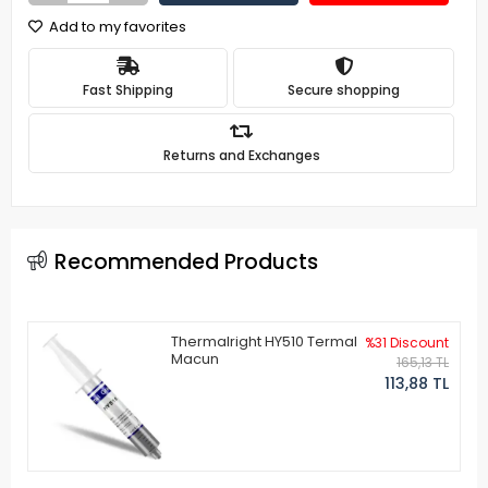
Add to my favorites
Fast Shipping
Secure shopping
Returns and Exchanges
Recommended Products
Thermalright HY510 Termal
%31 Discount
Macun
165,13 TL
113,88 TL