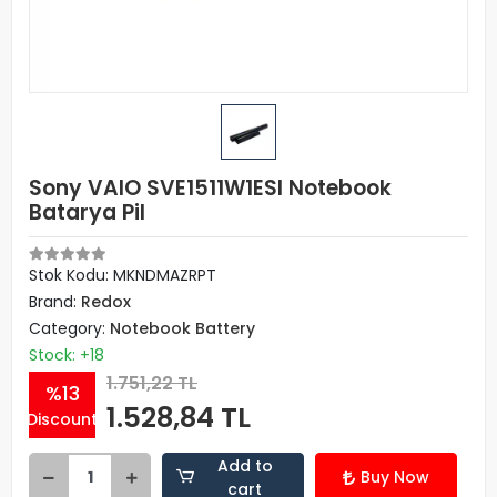
Sony VAIO SVE1511W1ESI Notebook
Batarya Pil
Stok Kodu: MKNDMAZRPT
Brand:
Redox
Category:
Notebook Battery
Stock: +18
1.751,22 TL
%13
1.528,84 TL
Discount
Add to
Buy Now
cart