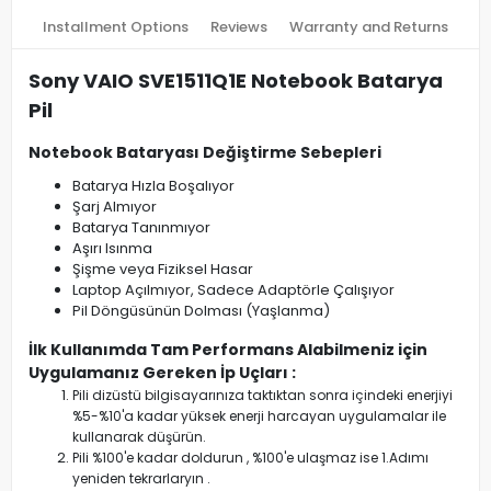
Installment Options
Reviews
Warranty and Returns
Sony VAIO SVE1511Q1E Notebook Batarya
Pil
Notebook Bataryası Değiştirme Sebepleri
Batarya Hızla Boşalıyor
Şarj Almıyor
Batarya Tanınmıyor
Aşırı Isınma
Şişme veya Fiziksel Hasar
Laptop Açılmıyor, Sadece Adaptörle Çalışıyor
Pil Döngüsünün Dolması (Yaşlanma)
İlk Kullanımda Tam Performans Alabilmeniz için
Uygulamanız Gereken İp Uçları :
Pili dizüstü bilgisayarınıza taktıktan sonra içindeki enerjiyi
%5-%10'a kadar yüksek enerji harcayan uygulamalar ile
kullanarak düşürün.
Pili %100'e kadar doldurun , %100'e ulaşmaz ise 1.Adımı
yeniden tekrarlaryın .