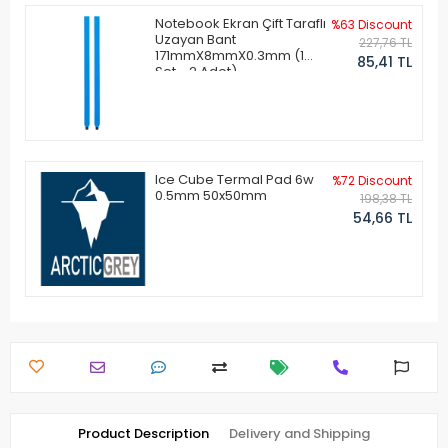
Notebook Ekran Çift Taraflı
%63 Discount
Uzayan Bant
227,76 TL
171mmX8mmX0.3mm (1
85,41 TL
Set - 2 Adet)
Ice Cube Termal Pad 6w
%72 Discount
0.5mm 50x50mm
198,38 TL
54,66 TL
Product Description
Delivery and Shipping