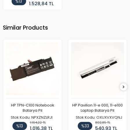
%13
1.528,84 TL
Similar Products
HP TPN-C100 Notebook
HP Pavilion 11-e 000, 11-e100
Batarya Pil
Laptop Batarya Pil
Stok Kodu: NPXZNZLRJI
Stok Kodu: OXUXVXVQNJ
1.164,22 TL
802,85 TL
%13
%33
1.016,38 TL
540,93 TL