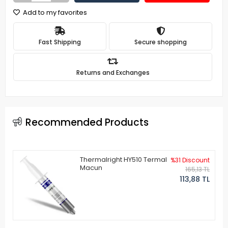
Add to my favorites
Fast Shipping
Secure shopping
Returns and Exchanges
Recommended Products
Thermalright HY510 Termal
%31 Discount
Macun
165,13 TL
113,88 TL