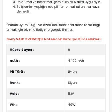
Doldurma ve boşaltma işlemini en az 5 defa uygulayın.
Bu işlemleri yaptığınızda piliniz normal kullanıma hazır
demektir.
Ürünün uyumluluğu ve özellikleri hakkında daha fazla bilgi
almak için bizimle iletişime geçebilirsiniz.
Sony VAIO SVE1511Q1E Notebook Batarya Pil özellikleri:
Hücre Sayısı :
6
mAh :
4400mAh
Pil Türü :
Li-Ion
Renk :
Siyah
Volt :
11.1V
Wh :
49Wh