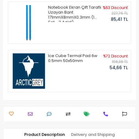
Notebook Ekran Çift Taraflı
%63 Discount
Uzayan Bant
227,76 TL
171mmX8mmX0.3mm (1
85,41 TL
Set - 2 Adet)
Ice Cube Termal Pad 6w
%72 Discount
0.5mm 50x50mm
198,38 TL
54,66 TL
Product Description
Delivery and Shipping