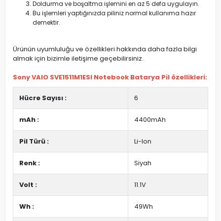
Doldurma ve boşaltma işlemini en az 5 defa uygulayın.
Bu işlemleri yaptığınızda piliniz normal kullanıma hazır
demektir.
Ürünün uyumluluğu ve özellikleri hakkında daha fazla bilgi
almak için bizimle iletişime geçebilirsiniz.
Sony VAIO SVE1511M1ESI Notebook Batarya Pil özellikleri:
Hücre Sayısı :
6
mAh :
4400mAh
Pil Türü :
Li-Ion
Renk :
Siyah
Volt :
11.1V
Wh :
49Wh