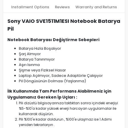
Installment Options
Reviews
Warranty and Returns
Sony VAIO SVE1511M1ESI Notebook Batarya
Pil
Notebook Bataryası Değiştirme Sebepleri
Batarya Hızla Boşalıyor
Şarj Almıyor
Batarya Tanınmıyor
Aşırı Isınma
Şişme veya Fiziksel Hasar
Laptop Açılmıyor, Sadece Adaptörle Çalışıyor
Pil Döngüsünün Dolması (Yaşlanma)
İlk Kullanımda Tam Performans Alabilmeniz için
Uygulamanız Gereken İp Uçları :
Pili dizüstü bilgisayarınıza taktıktan sonra içindeki enerjiyi
%5-%10'a kadar yüksek enerji harcayan uygulamalar ile
kullanarak düşürün.
Pili %100'e kadar doldurun , %100'e ulaşmaz ise 1.Adımı
yeniden tekrarlaryın .