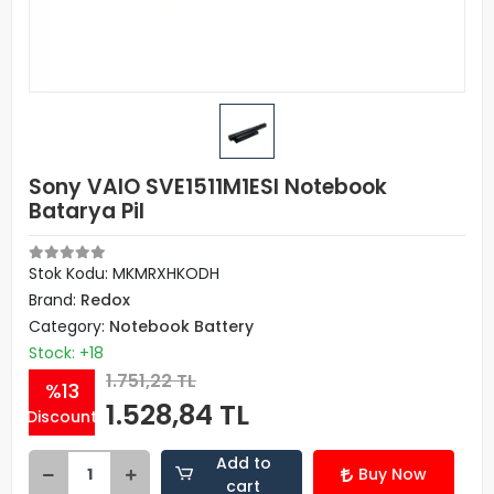
Sony VAIO SVE1511M1ESI Notebook
Batarya Pil
Stok Kodu: MKMRXHKODH
Brand:
Redox
Category:
Notebook Battery
Stock: +18
1.751,22 TL
%13
1.528,84 TL
Discount
Add to
Buy Now
cart