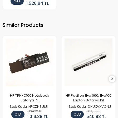
%13
1.528,84 TL
Similar Products
HP TPN-C100 Notebook
HP Pavilion 11-e 000, 11-e100
Batarya Pil
Laptop Batarya Pil
Stok Kodu: NPXZNZLRJI
Stok Kodu: OXUXVXVQNJ
1.164,22 TL
802,85 TL
%13
%33
1.016,38 TL
540,93 TL