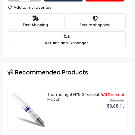
Add to my favorites
Fast Shipping
Secure shopping
Returns and Exchanges
Recommended Products
Thermalright HY510 Termal
%31 Discount
Macun
165,13 TL
113,88 TL