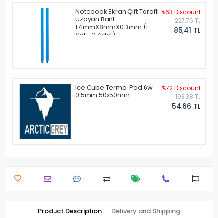
Notebook Ekran Çift Taraflı
%63 Discount
Uzayan Bant
227,76 TL
171mmX8mmX0.3mm (1
85,41 TL
Set - 2 Adet)
Ice Cube Termal Pad 6w
%72 Discount
0.5mm 50x50mm
198,38 TL
54,66 TL
Product Description
Delivery and Shipping