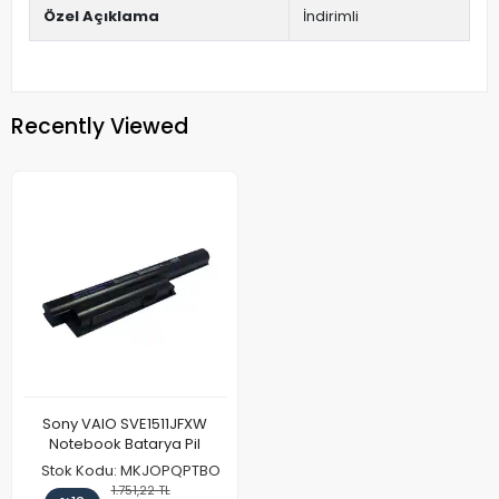
Özel Açıklama
İndirimli
Recently Viewed
Sony VAIO SVE1511JFXW
Notebook Batarya Pil
Stok Kodu: MKJOPQPTBO
1.751,22 TL