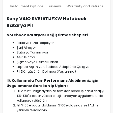
Installment Options
Reviews
Warranty and Returns
Sony VAIO SVE1511JFXW Notebook
Batarya Pil
Notebook Bataryası Değiştirme Sebepleri
Batarya Hızla Boşalıyor
Şarj Almıyor
Batarya Tanınmıyor
Aşırı Isınma
Şişme veya Fiziksel Hasar
Laptop Açılmıyor, Sadece Adaptörle Çalışıyor
Pil Döngüsünün Dolması (Yaşlanma)
İlk Kullanımda Tam Performans Alabilmeniz için
Uygulamanız Gereken İp Uçları :
Pili dizüstü bilgisayarınıza taktıktan sonra içindeki enerjiyi
%5-%10'a kadar yüksek enerji harcayan uygulamalar ile
kullanarak düşürün.
Pili %100'e kadar doldurun , %100'e ulaşmaz ise 1.Adımı
yeniden tekrarlaryın .