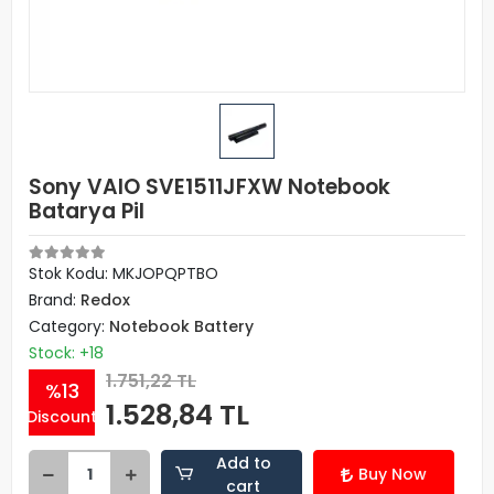
Sony VAIO SVE1511JFXW Notebook
Batarya Pil
Stok Kodu: MKJOPQPTBO
Brand:
Redox
Category:
Notebook Battery
Stock: +18
1.751,22 TL
%13
1.528,84 TL
Discount
Add to
Buy Now
cart