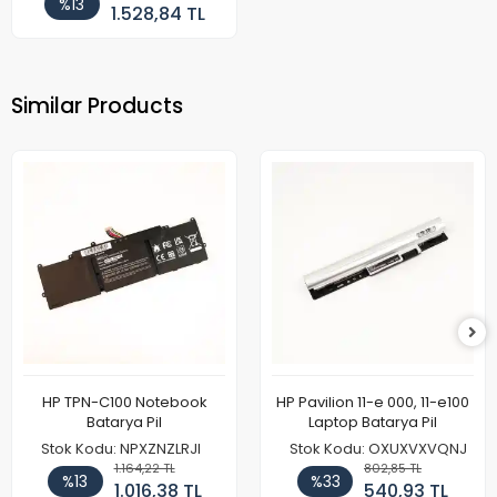
%13
1.528,84 TL
Similar Products
HP TPN-C100 Notebook
HP Pavilion 11-e 000, 11-e100
Batarya Pil
Laptop Batarya Pil
Stok Kodu: NPXZNZLRJI
Stok Kodu: OXUXVXVQNJ
1.164,22 TL
802,85 TL
%13
%33
1.016,38 TL
540,93 TL