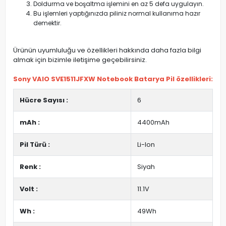
Doldurma ve boşaltma işlemini en az 5 defa uygulayın.
Bu işlemleri yaptığınızda piliniz normal kullanıma hazır
demektir.
Ürünün uyumluluğu ve özellikleri hakkında daha fazla bilgi
almak için bizimle iletişime geçebilirsiniz.
Sony VAIO SVE1511JFXW Notebook Batarya Pil özellikleri:
Hücre Sayısı :
6
mAh :
4400mAh
Pil Türü :
Li-Ion
Renk :
Siyah
Volt :
11.1V
Wh :
49Wh