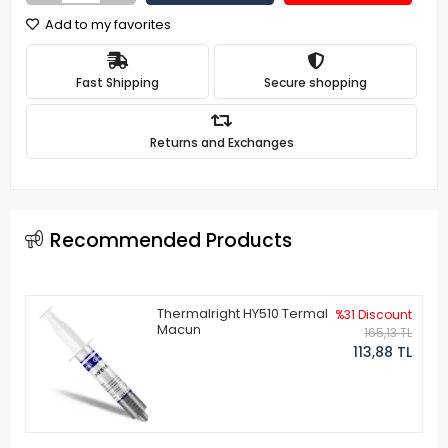
Add to my favorites
Fast Shipping
Secure shopping
Returns and Exchanges
Recommended Products
Thermalright HY510 Termal
%31 Discount
Macun
165,13 TL
113,88 TL