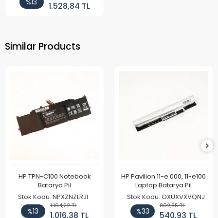
%13
1.528,84 TL
Similar Products
HP TPN-C100 Notebook
HP Pavilion 11-e 000, 11-e100
Batarya Pil
Laptop Batarya Pil
Stok Kodu: NPXZNZLRJI
Stok Kodu: OXUXVXVQNJ
1.164,22 TL
802,85 TL
%13
%33
1.016,38 TL
540,93 TL