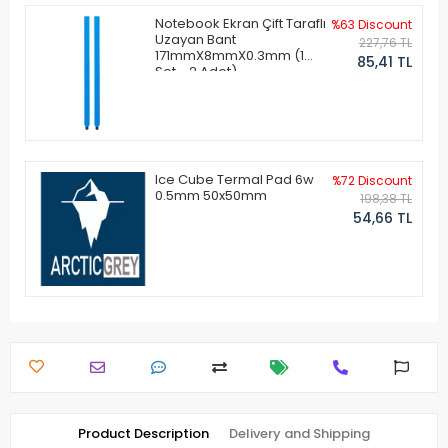
Notebook Ekran Çift Taraflı
%63 Discount
Uzayan Bant
227,76 TL
171mmX8mmX0.3mm (1
85,41 TL
Set - 2 Adet)
Ice Cube Termal Pad 6w
%72 Discount
0.5mm 50x50mm
198,38 TL
54,66 TL
Product Description
Delivery and Shipping