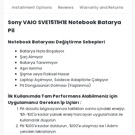
Installment Options
Reviews
Warranty and Returns
Sony VAIO SVE1511H1E Notebook Batarya
Pil
Notebook Bataryası Değiştirme Sebepleri
Batarya Hızla Boşalıyor
Şarj Almıyor
Batarya Tanınmıyor
Aşırı Isınma
Şişme veya Fiziksel Hasar
Laptop Açılmıyor, Sadece Adaptörle Çalışıyor
Pil Döngüsünün Dolması (Yaşlanma)
İlk Kullanımda Tam Performans Alabilmeniz için
Uygulamanız Gereken İp Uçları :
Pili dizüstü bilgisayarınıza taktıktan sonra içindeki enerjiyi
%5-%10'a kadar yüksek enerji harcayan uygulamalar ile
kullanarak düşürün.
Pili %100'e kadar doldurun , %100'e ulaşmaz ise 1.Adımı
yeniden tekrarlaryın .