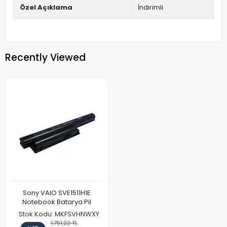
Özel Açıklama
İndirimli
Recently Viewed
Sony VAIO SVE1511H1E
Notebook Batarya Pil
Stok Kodu: MKFSVHNWXY
1.751,22 TL