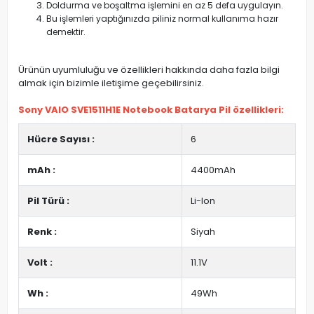
Doldurma ve boşaltma işlemini en az 5 defa uygulayın.
Bu işlemleri yaptığınızda piliniz normal kullanıma hazır
demektir.
Ürünün uyumluluğu ve özellikleri hakkında daha fazla bilgi
almak için bizimle iletişime geçebilirsiniz.
Sony VAIO SVE1511H1E Notebook Batarya Pil özellikleri:
Hücre Sayısı :
6
mAh :
4400mAh
Pil Türü :
Li-Ion
Renk :
Siyah
Volt :
11.1V
Wh :
49Wh