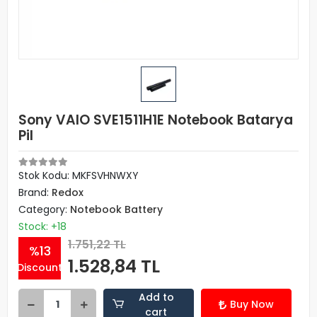
Sony VAIO SVE1511H1E Notebook Batarya
Pil
Stok Kodu: MKFSVHNWXY
Brand:
Redox
Category:
Notebook Battery
Stock: +18
1.751,22 TL
%13
1.528,84 TL
Discount
Add to
Buy Now
cart