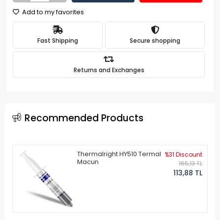
Add to my favorites
Fast Shipping
Secure shopping
Returns and Exchanges
Recommended Products
Thermalright HY510 Termal
%31 Discount
Macun
165,13 TL
113,88 TL