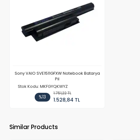
Sony VAIO SVE1511GFXW Notebook Batarya
Pil
Stok Kodu: MKFGYQKWYZ
1.751,22 TL
%13
1.528,84 TL
Similar Products