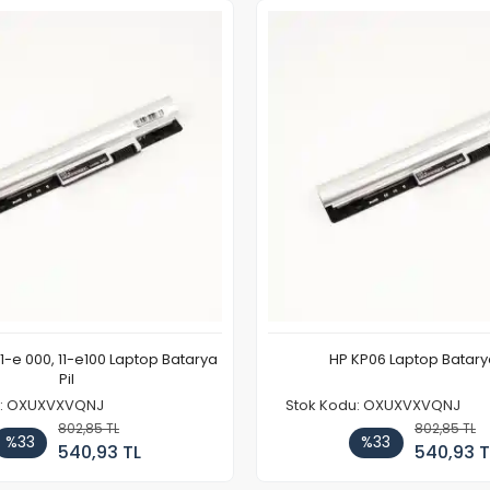
11-e 000, 11-e100 Laptop Batarya
HP KP06 Laptop Batarya
Pil
u: OXUXVXVQNJ
Stok Kodu: OXUXVXVQNJ
802,85 TL
802,85 TL
%33
%33
540,93 TL
540,93 T