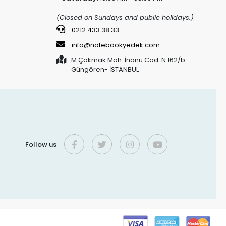
(Closed on Sundays and public holidays.)
0212 433 38 33
info@notebookyedek.com
M.Çakmak Mah. İnönü Cad. N.162/b
Güngören- İSTANBUL
Follow us