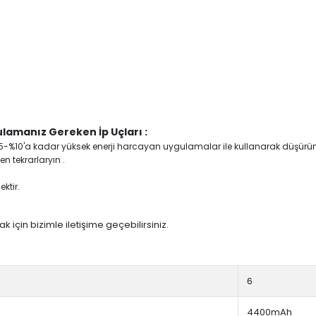
lamanız Gereken İp Uçları :
yi %5-%10'a kadar yüksek enerji harcayan uygulamalar ile kullanarak düşürü
n tekrarlaryın .
ktir.
 için bizimle iletişime geçebilirsiniz.
6
4400mAh