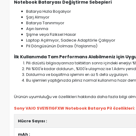
Notebook Bataryası Değiştirme Sebepleri
Batarya Hızla Boşalıyor
Şarj Almıyor
Batarya Tanınmıyor
Aşırı Isınma
Şişme veya Fiziksel Hasar
Laptop Açılmıyor, Sadece Adaptörle Çalışıyor
Pil Döngüsünün Dolması (Yaşlanma)
İlk Kullanımda Tam Performans Alabilmeniz için Uygu
Pili dizüstü bilgisayarınıza taktıktan sonra içindeki enerji
Pili %100'e kadar doldurun , %100'e ulaşmaz ise 1.Adımı yenide
Doldurma ve boşaltma işlemini en az 5 defa uygulayın.
Bu işlemleri yaptığınızda piliniz normal kullanıma hazır deme
Ürünün uyumluluğu ve özellikleri hakkında daha fazla bilgi almak
Sony VAIO SVE1511GFXW Notebook Batarya Pil özellikleri:
Hücre Sayısı :
mAh :