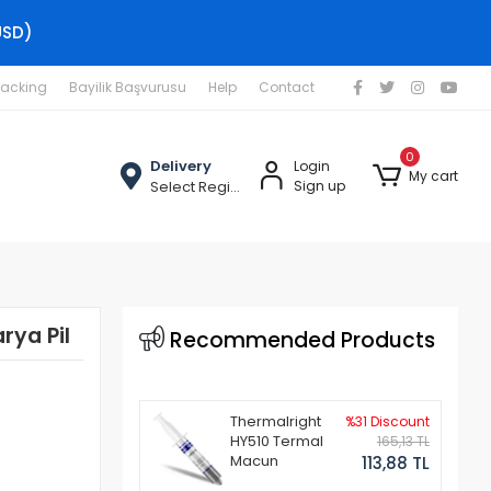
USD)
racking
Bayilik Başvurusu
Help
Contact
0
Delivery
Login
My cart
Select Region
Sign up
rya Pil
Recommended Products
Thermalright
%31 Discount
HY510 Termal
165,13 TL
Macun
113,88 TL