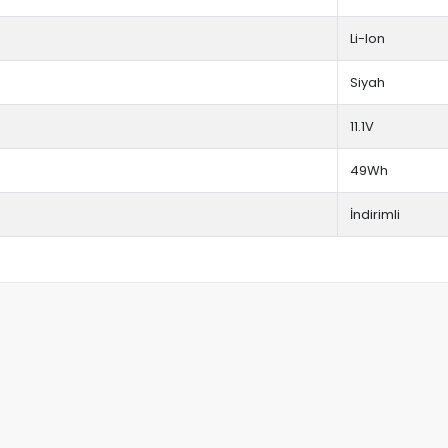
Li-Ion
Siyah
11.1V
49Wh
İndirimli