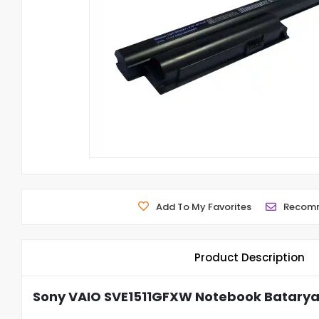
Add To My Favorites
Recom
Product Description
Sony VAIO SVE1511GFXW Notebook Batarya 