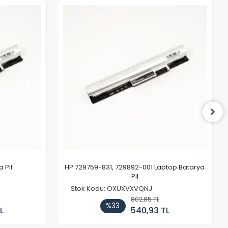
 Pil
HP 729759-831, 729892-001 Laptop Batarya
Pil
Stok Kodu: OXUXVXVQNJ
802,85 TL
%33
L
540,93 TL