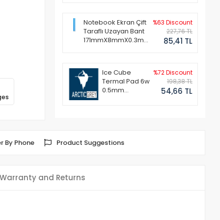
Notebook Ekran Çift
%63 Discount
Taraflı Uzayan Bant
227,76 TL
171mmX8mmX0.3mm
85,41 TL
(1 Set - 2 Adet)
Ice Cube
%72 Discount
Termal Pad 6w
198,38 TL
0.5mm
54,66 TL
ges
50x50mm
r By Phone
Product Suggestions
Warranty and Returns