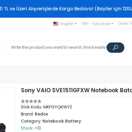
0 TL ve Üzeri Alışverişlerde Kargo Bedava! (Bayiler için 120
English
TRY - Türk Lirası
Order T
Sony VAIO SVE1511GFXW Notebook Bata
Stok Kodu: MKFGYQKWYZ
Brand:
Redox
Category:
Notebook Battery
Stock: +18