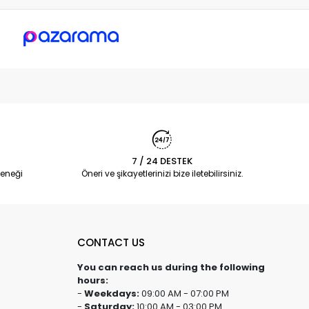
7 / 24 DESTEK
eneği
Öneri ve şikayetlerinizi bize iletebilirsiniz.
CONTACT US
You can reach us during the following
hours:
-
Weekdays:
09:00 AM - 07:00 PM
-
Saturday:
10:00 AM - 03:00 PM