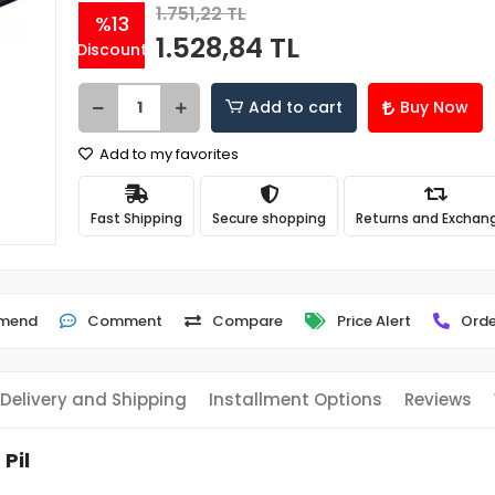
1.751,22 TL
%13
1.528,84 TL
Discount
Add to cart
Buy Now
Add to my favorites
Fast Shipping
Secure shopping
Returns and Exchan
mend
Comment
Compare
Price Alert
Orde
Delivery and Shipping
Installment Options
Reviews
Pil