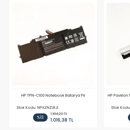
HP TPN-C100 Notebook Batarya Pil
HP Pavilion 
Stok Kodu: NPXZNZLRJI
Stok Kod
1.164,22 TL
%13
1.016,38 TL