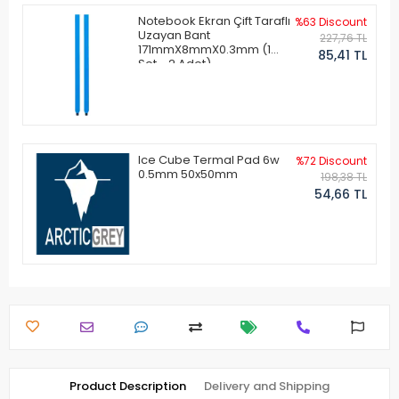
Notebook Ekran Çift Taraflı
%63 Discount
Uzayan Bant
227,76 TL
171mmX8mmX0.3mm (1
85,41 TL
Set - 2 Adet)
Ice Cube Termal Pad 6w
%72 Discount
0.5mm 50x50mm
198,38 TL
54,66 TL
Product Description
Delivery and Shipping