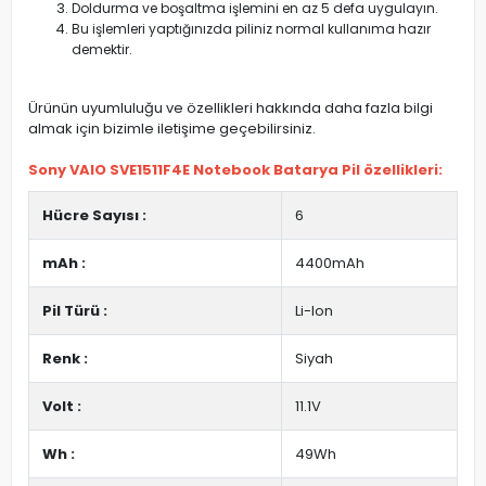
Doldurma ve boşaltma işlemini en az 5 defa uygulayın.
Bu işlemleri yaptığınızda piliniz normal kullanıma hazır
demektir.
Ürünün uyumluluğu ve özellikleri hakkında daha fazla bilgi
almak için bizimle iletişime geçebilirsiniz.
Sony VAIO SVE1511F4E Notebook Batarya Pil özellikleri:
Hücre Sayısı :
6
mAh :
4400mAh
Pil Türü :
Li-Ion
Renk :
Siyah
Volt :
11.1V
Wh :
49Wh