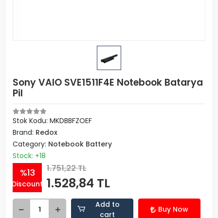
Sony VAIO SVE1511F4E Notebook Batarya
Pil
Stok Kodu: MKDBBFZOEF
Brand:
Redox
Category:
Notebook Battery
Stock: +18
1.751,22 TL
%13
1.528,84 TL
Discount
Add to
Buy Now
cart