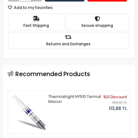
Add to my favorites
Fast Shipping
Secure shopping
Returns and Exchanges
Recommended Products
Thermalright HY510 Termal
%31 Discount
Macun
165,13 TL
113,88 TL