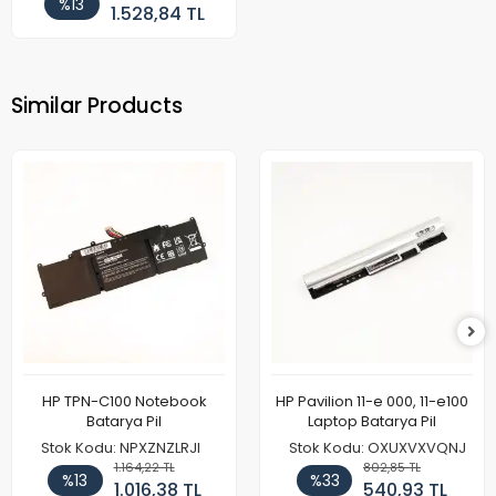
%13
1.528,84 TL
Similar Products
HP TPN-C100 Notebook
HP Pavilion 11-e 000, 11-e100
Batarya Pil
Laptop Batarya Pil
Stok Kodu: NPXZNZLRJI
Stok Kodu: OXUXVXVQNJ
1.164,22 TL
802,85 TL
%13
%33
1.016,38 TL
540,93 TL