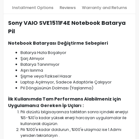
Installment Options
Reviews
Warranty and Returns
Sony VAIO SVE1511F4E Notebook Batarya
Pil
Notebook Bataryası Değiştirme Sebepleri
Batarya Hızla Boşalıyor
Şarj Almıyor
Batarya Tanınmıyor
Aşırı Isınma
Şişme veya Fiziksel Hasar
Laptop Açılmıyor, Sadece Adaptörle Çalışıyor
Pil Döngüsünün Dolması (Yaşlanma)
İlk Kullanımda Tam Performans Alabilmeniz için
Uygulamanız Gereken İp Uçları :
Pili dizüstü bilgisayarınıza taktıktan sonra içindeki enerjiyi
%5-%10'a kadar yüksek enerji harcayan uygulamalar ile
kullanarak düşürün.
Pili %100'e kadar doldurun , %100'e ulaşmaz ise 1.Adımı
yeniden tekrarlaryın .