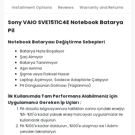
Installment Options
Reviews
Warranty and Returns
Sony VAIO SVE1511C4E Notebook Batarya
Pil
Notebook Bataryası Değiştirme Sebepleri
Batarya Hızla Boşalıyor
Şarj Almıyor
Batarya Tanınmıyor
Aşırı Isınma
Şişme veya Fiziksel Hasar
Laptop Açılmıyor, Sadece Adaptörle Çalışıyor
Pil Döngüsünün Dolması (Yaşlanma)
İlk Kullanımda Tam Performans Alabilmeniz için
Uygulamanız Gereken İp Uçları :
Pili dizüstü bilgisayarınıza taktıktan sonra içindeki enerjiyi
%5-%10'a kadar yüksek enerji harcayan uygulamalar ile
kullanarak düşürün.
Pili %100'e kadar doldurun , %100'e ulaşmaz ise 1.Adımı
yeniden tekrarlaryın .