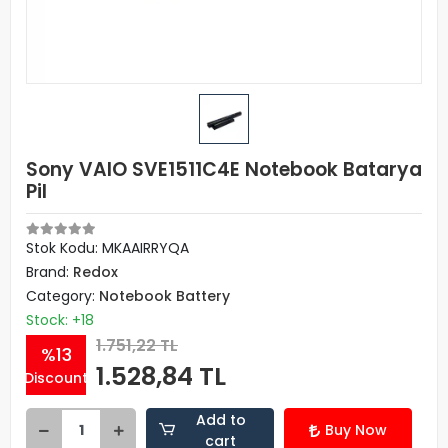
Sony VAIO SVE1511C4E Notebook Batarya
Pil
Stok Kodu: MKAAIRRYQA
Brand:
Redox
Category:
Notebook Battery
Stock: +18
1.751,22 TL
%13
1.528,84 TL
Discount
Add to
Buy Now
cart