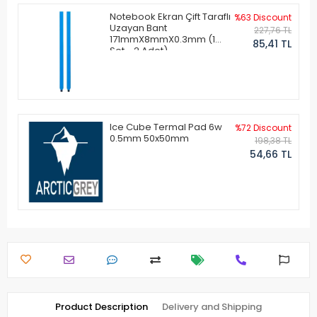
Notebook Ekran Çift Taraflı
%63 Discount
Uzayan Bant
227,76 TL
171mmX8mmX0.3mm (1
85,41 TL
Set - 2 Adet)
Ice Cube Termal Pad 6w
%72 Discount
0.5mm 50x50mm
198,38 TL
54,66 TL
Product Description
Delivery and Shipping