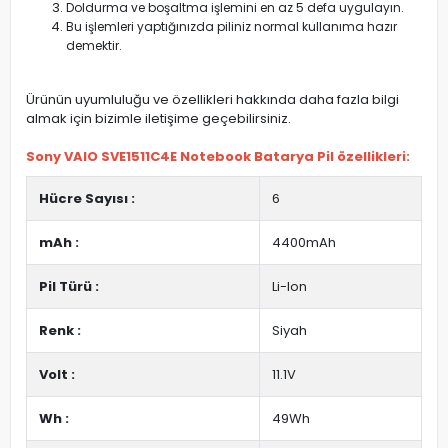
Doldurma ve boşaltma işlemini en az 5 defa uygulayın.
Bu işlemleri yaptığınızda piliniz normal kullanıma hazır
demektir.
Ürünün uyumluluğu ve özellikleri hakkında daha fazla bilgi
almak için bizimle iletişime geçebilirsiniz.
Sony VAIO SVE1511C4E Notebook Batarya Pil özellikleri:
Hücre Sayısı :
6
mAh :
4400mAh
Pil Türü :
Li-Ion
Renk :
Siyah
Volt :
11.1V
Wh :
49Wh