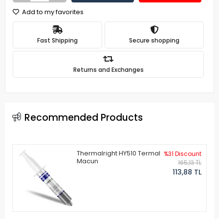
Add to my favorites
Fast Shipping
Secure shopping
Returns and Exchanges
Recommended Products
Thermalright HY510 Termal
%31 Discount
Macun
165,13 TL
113,88 TL