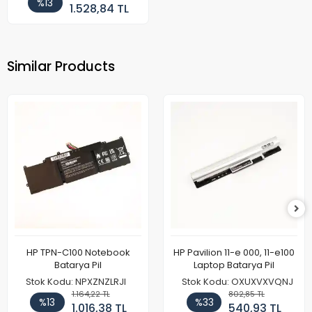
%13
1.528,84 TL
Similar Products
HP TPN-C100 Notebook
HP Pavilion 11-e 000, 11-e100
Batarya Pil
Laptop Batarya Pil
Stok Kodu: NPXZNZLRJI
Stok Kodu: OXUXVXVQNJ
1.164,22 TL
802,85 TL
%13
%33
1.016,38 TL
540,93 TL