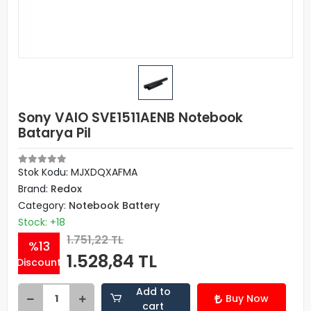
Sony VAIO SVE1511AENB Notebook
Batarya Pil
Stok Kodu: MJXDQXAFMA
Brand:
Redox
Category:
Notebook Battery
Stock: +18
1.751,22 TL
%13
1.528,84 TL
Discount
Add to
Buy Now
cart