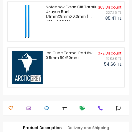
Notebook Ekran Çift Taraflı
%63 Discount
Uzayan Bant
227,76 TL
171mmX8mmX0.3mm (1
85,41 TL
Set - 2 Adet)
Ice Cube Termal Pad 6w
%72 Discount
0.5mm 50x50mm
198,38 TL
54,66 TL
Product Description
Delivery and Shipping