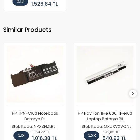
%13
1.528,84 TL
Similar Products
HP TPN-C100 Notebook
HP Pavilion 11-e 000, 11-e100
Batarya Pil
Laptop Batarya Pil
Stok Kodu: NPXZNZLRJI
Stok Kodu: OXUXVXVQNJ
1.164,22 TL
802,85 TL
%13
%33
1.016,38 TL
540,93 TL