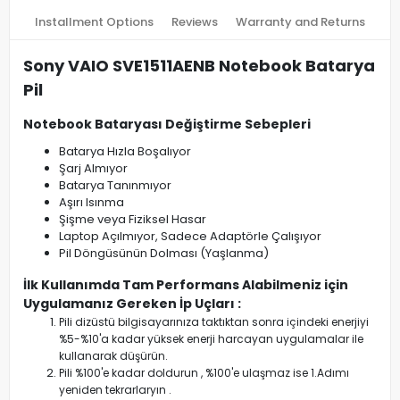
Installment Options
Reviews
Warranty and Returns
Sony VAIO SVE1511AENB Notebook Batarya
Pil
Notebook Bataryası Değiştirme Sebepleri
Batarya Hızla Boşalıyor
Şarj Almıyor
Batarya Tanınmıyor
Aşırı Isınma
Şişme veya Fiziksel Hasar
Laptop Açılmıyor, Sadece Adaptörle Çalışıyor
Pil Döngüsünün Dolması (Yaşlanma)
İlk Kullanımda Tam Performans Alabilmeniz için
Uygulamanız Gereken İp Uçları :
Pili dizüstü bilgisayarınıza taktıktan sonra içindeki enerjiyi
%5-%10'a kadar yüksek enerji harcayan uygulamalar ile
kullanarak düşürün.
Pili %100'e kadar doldurun , %100'e ulaşmaz ise 1.Adımı
yeniden tekrarlaryın .