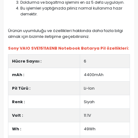
Doldurma ve boşaltma işlemini en az 5 defa uygulayın.
Bu işlemleri yaptığınızda piliniz normal kullanıma hazır
demektir.
Ürünün uyumluluğu ve özellikleri hakkında daha fazla bilgi
almak için bizimle iletişime geçebilirsiniz.
Sony VAIO SVE1511AENB Notebook Batarya Pil özellikleri:
Hücre Sayısı :
6
mAh :
4400mAh
Pil Türü :
Li-Ion
Renk :
Siyah
Volt :
11.1V
Wh :
49Wh