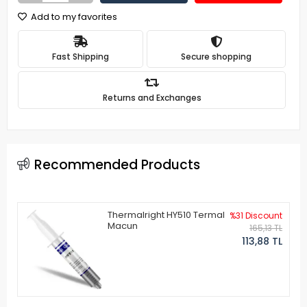
Add to my favorites
Fast Shipping
Secure shopping
Returns and Exchanges
Recommended Products
Thermalright HY510 Termal
%31 Discount
Macun
165,13 TL
113,88 TL