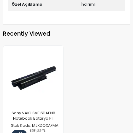
Özel Açıklama
İndirimli
Recently Viewed
Sony VAIO SVE1511AENB
Notebook Batarya Pil
Stok Kodu: MJXDQXAFMA
1.751,22 TL