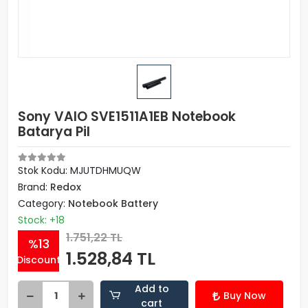
Sony VAIO SVE1511A1EB Notebook
Batarya Pil
Stok Kodu: MJUTDHMUQW
Brand:
Redox
Category:
Notebook Battery
Stock: +18
1.751,22 TL
%13
1.528,84 TL
Discount
Add to
Buy Now
cart