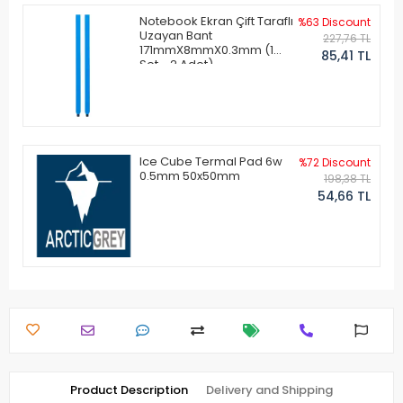
Notebook Ekran Çift Taraflı
%63 Discount
Uzayan Bant
227,76 TL
171mmX8mmX0.3mm (1
85,41 TL
Set - 2 Adet)
Ice Cube Termal Pad 6w
%72 Discount
0.5mm 50x50mm
198,38 TL
54,66 TL
Product Description
Delivery and Shipping