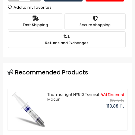
Add to my favorites
Fast Shipping
Secure shopping
Returns and Exchanges
Recommended Products
Thermalright HY510 Termal
%31 Discount
Macun
165,13 TL
113,88 TL