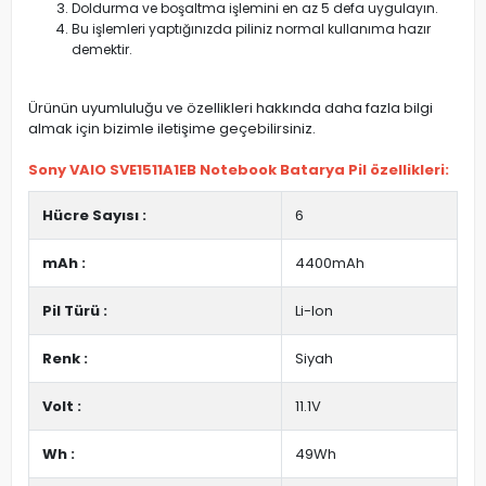
Doldurma ve boşaltma işlemini en az 5 defa uygulayın.
Bu işlemleri yaptığınızda piliniz normal kullanıma hazır
demektir.
Ürünün uyumluluğu ve özellikleri hakkında daha fazla bilgi
almak için bizimle iletişime geçebilirsiniz.
Sony VAIO SVE1511A1EB Notebook Batarya Pil özellikleri:
Hücre Sayısı :
6
mAh :
4400mAh
Pil Türü :
Li-Ion
Renk :
Siyah
Volt :
11.1V
Wh :
49Wh