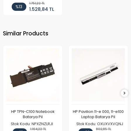
1.751,22 TL
%13
1.528,84 TL
Similar Products
HP TPN-C100 Notebook
HP Pavilion 11-e 000, 11-e100
Batarya Pil
Laptop Batarya Pil
Stok Kodu: NPXZNZLRJI
Stok Kodu: OXUXVXVQNJ
1.164,22 TL
802,85 TL