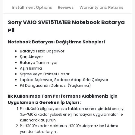
Installment Options
Reviews
Warranty and Returns
Sony VAIO SVE1511A1EB Notebook Batarya
Pil
Notebook Bataryası Değiştirme Sebepleri
Batarya Hızla Boşalıyor
Şarj Almıyor
Batarya Tanınmıyor
Aşırı Isınma
Şişme veya Fiziksel Hasar
Laptop Açılmıyor, Sadece Adaptörle Çalışıyor
Pil Döngüsünün Dolması (Yaşlanma)
İlk Kullanımda Tam Performans Alabilmeniz için
Uygulamanız Gereken İp Uçları :
Pili dizüstü bilgisayarınıza taktıktan sonra içindeki enerjiyi
%5-%10'a kadar yüksek enerji harcayan uygulamalar ile
kullanarak düşürün.
Pili %100'e kadar doldurun , %100'e ulaşmaz ise 1.Adımı
yeniden tekrarlaryın .