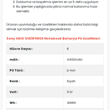
Doldurma ve boşaltma işlemini en az 5 defa uygulayın.
Bu işlemleri yaptığınızda piliniz normal kullanıma hazır
demektir.
Ürünün uyumluluğu ve özellikleri hakkında daha fazla bilgi
almak için bizimle iletişime geçebilirsiniz.
Sony VAIO SVE151190X Notebook Batarya Pil özellikleri:
Hücre Sayısı :
6
mAh :
4400mAh
Pil Türü :
Li-Ion
Renk :
Siyah
Volt :
11.1V
Wh :
49Wh