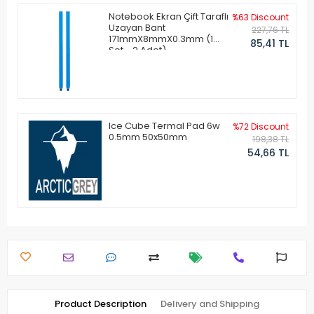
Notebook Ekran Çift Taraflı
%63 Discount
Uzayan Bant
227,76 TL
171mmX8mmX0.3mm (1
85,41 TL
Set - 2 Adet)
Ice Cube Termal Pad 6w
%72 Discount
0.5mm 50x50mm
198,38 TL
54,66 TL
Product Description
Delivery and Shipping