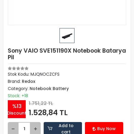
Sony VAIO SVE151190X Notebook Batarya
Pil
Stok Kodu: MJQNOCZCFS
Brand:
Redox
Category:
Notebook Battery
Stock: +18
1.751,22 TL
%13
1.528,84 TL
Discount
Add to
Buy Now
cart