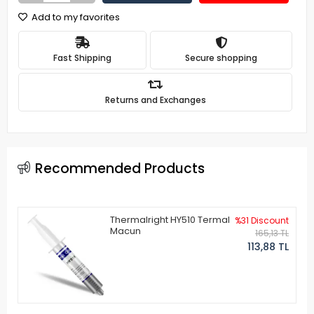
Add to my favorites
Fast Shipping
Secure shopping
Returns and Exchanges
Recommended Products
Thermalright HY510 Termal
%31 Discount
Macun
165,13 TL
113,88 TL