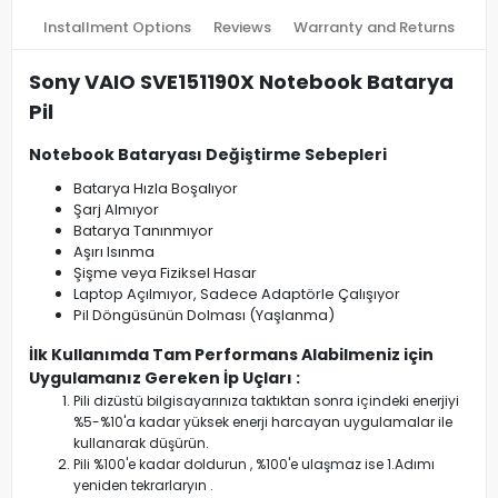
Installment Options
Reviews
Warranty and Returns
Sony VAIO SVE151190X Notebook Batarya
Pil
Notebook Bataryası Değiştirme Sebepleri
Batarya Hızla Boşalıyor
Şarj Almıyor
Batarya Tanınmıyor
Aşırı Isınma
Şişme veya Fiziksel Hasar
Laptop Açılmıyor, Sadece Adaptörle Çalışıyor
Pil Döngüsünün Dolması (Yaşlanma)
İlk Kullanımda Tam Performans Alabilmeniz için
Uygulamanız Gereken İp Uçları :
Pili dizüstü bilgisayarınıza taktıktan sonra içindeki enerjiyi
%5-%10'a kadar yüksek enerji harcayan uygulamalar ile
kullanarak düşürün.
Pili %100'e kadar doldurun , %100'e ulaşmaz ise 1.Adımı
yeniden tekrarlaryın .