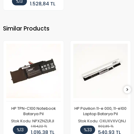
%13
1.528,84 TL
Similar Products
HP TPN-C100 Notebook
HP Pavilion 11-e 000, 11-e100
Batarya Pil
Laptop Batarya Pil
Stok Kodu: NPXZNZLRJI
Stok Kodu: OXUXVXVQNJ
1.164,22 TL
802,85 TL
%13
%33
1.016,38 TL
540,93 TL