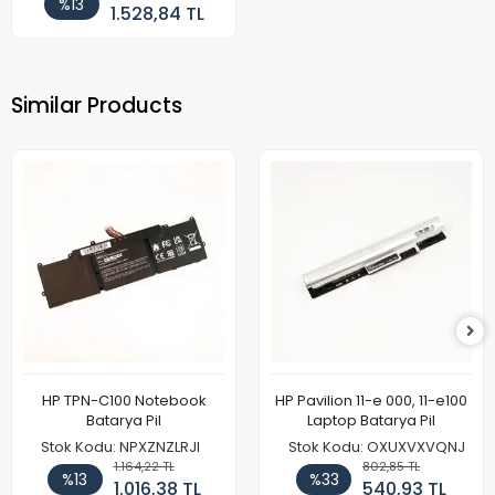
%13
1.528,84 TL
Similar Products
HP TPN-C100 Notebook
HP Pavilion 11-e 000, 11-e100
Batarya Pil
Laptop Batarya Pil
Stok Kodu: NPXZNZLRJI
Stok Kodu: OXUXVXVQNJ
1.164,22 TL
802,85 TL
%13
%33
1.016,38 TL
540,93 TL