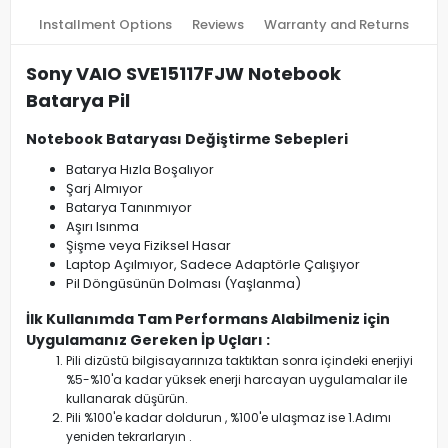
Installment Options
Reviews
Warranty and Returns
Sony VAIO SVE15117FJW Notebook
Batarya Pil
Notebook Bataryası Değiştirme Sebepleri
Batarya Hızla Boşalıyor
Şarj Almıyor
Batarya Tanınmıyor
Aşırı Isınma
Şişme veya Fiziksel Hasar
Laptop Açılmıyor, Sadece Adaptörle Çalışıyor
Pil Döngüsünün Dolması (Yaşlanma)
İlk Kullanımda Tam Performans Alabilmeniz için
Uygulamanız Gereken İp Uçları :
Pili dizüstü bilgisayarınıza taktıktan sonra içindeki enerjiyi
%5-%10'a kadar yüksek enerji harcayan uygulamalar ile
kullanarak düşürün.
Pili %100'e kadar doldurun , %100'e ulaşmaz ise 1.Adımı
yeniden tekrarlaryın .