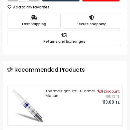
Add to my favorites
Fast Shipping
Secure shopping
Returns and Exchanges
Recommended Products
Thermalright HY510 Termal
%31 Discount
Macun
165,13 TL
113,88 TL