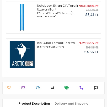
Notebook Ekran Çift Taraflı
%63 Discount
Uzayan Bant
227,76 TL
171mmX8mmX0.3mm (1
85,41 TL
Set - 2 Adet)
Ice Cube Termal Pad 6w
%72 Discount
0.5mm 50x50mm
198,38 TL
54,66 TL
Product Description
Delivery and Shipping