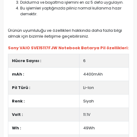
Doldurma ve boşaltma işlemini en az 5 defa uygulayın.
Bu işlemleri yaptığınızda piliniz normal kullanıma hazır
demektir.
Ürünün uyumluluğu ve özellikleri hakkında daha fazla bilgi
almak için bizimle iletişime geçebilirsiniz.
Sony VAIO SVE15117FJW Notebook Batarya Pil özellikleri:
Hücre Sayısı :
6
mAh :
4400mAh
Pil Türü :
Li-Ion
Renk :
Siyah
Volt :
11.1V
Wh :
49Wh