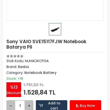
Sony VAIO SVE15117FJW Notebook
Batarya Pil
Stok Kodu: MJHAOKCPGA
Brand:
Redox
Category:
Notebook Battery
Stock: +18
1.751,22 TL
%13
1.528,84 TL
Discount
Add to
Buy Now
cart