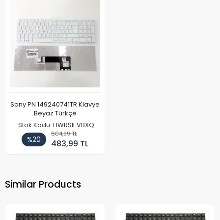
Sony PN 149240741TR Klavye
Beyaz Türkçe
Stok Kodu: HWRSIEVBXQ
604,99 TL
%20
483,99 TL
Similar Products