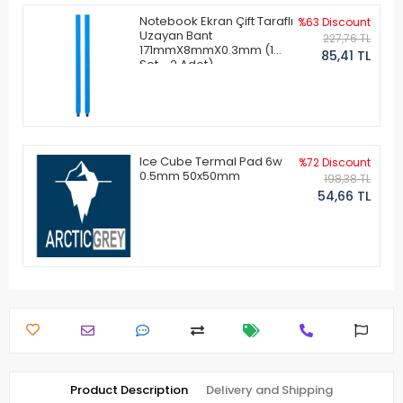
Notebook Ekran Çift Taraflı
%63 Discount
Uzayan Bant
227,76 TL
171mmX8mmX0.3mm (1
85,41 TL
Set - 2 Adet)
Ice Cube Termal Pad 6w
%72 Discount
0.5mm 50x50mm
198,38 TL
54,66 TL
Product Description
Delivery and Shipping