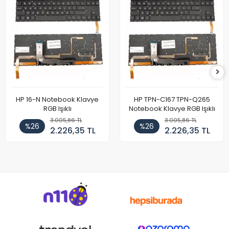
HP 16-N Notebook Klavye
HP TPN-C167 TPN-Q265
RGB Işıklı
Notebook Klavye RGB Işıklı
3.005,86 TL
3.005,86 TL
%26
%26
2.226,35 TL
2.226,35 TL