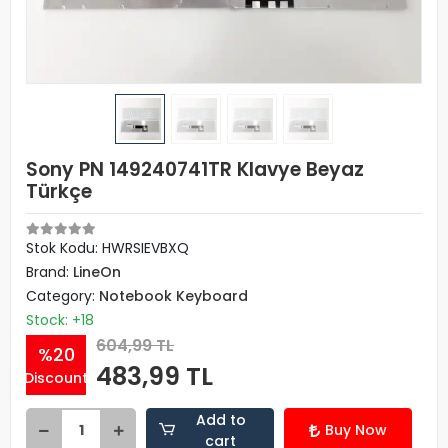
Sony PN 149240741TR Klavye Beyaz
Türkçe
Stok Kodu: HWRSIEVBXQ
Brand:
LineOn
Category:
Notebook Keyboard
Stock: +18
604,99 TL
%20
483,99 TL
Discount
Add to
Buy Now
cart