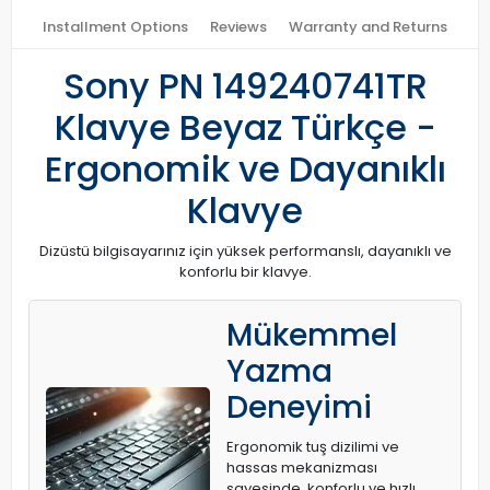
Installment Options
Reviews
Warranty and Returns
Sony PN 149240741TR
Klavye Beyaz Türkçe -
Ergonomik ve Dayanıklı
Klavye
Dizüstü bilgisayarınız için yüksek performanslı, dayanıklı ve
konforlu bir klavye.
Mükemmel
Yazma
Deneyimi
Ergonomik tuş dizilimi ve
hassas mekanizması
sayesinde, konforlu ve hızlı