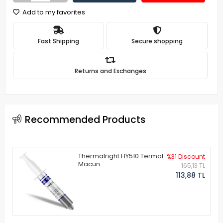
Add to my favorites
Fast Shipping
Secure shopping
Returns and Exchanges
Recommended Products
Thermalright HY510 Termal
%31 Discount
Macun
165,13 TL
113,88 TL