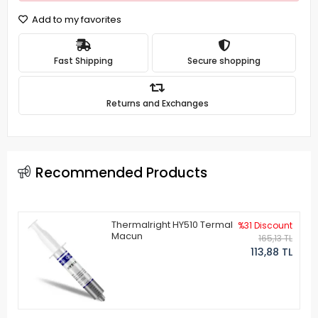
Add to my favorites
Fast Shipping
Secure shopping
Returns and Exchanges
Recommended Products
Thermalright HY510 Termal
%31 Discount
Macun
165,13 TL
113,88 TL