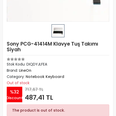
Sony PCG-41414M Klavye Tuş Takımı
Siyah
Stok Kodu: DIQDYJLFEA
Brand:
LineOn
Category:
Notebook Keyboard
Out of stock
717,67 TL
%32
487,41 TL
Discount
The product is out of stock.