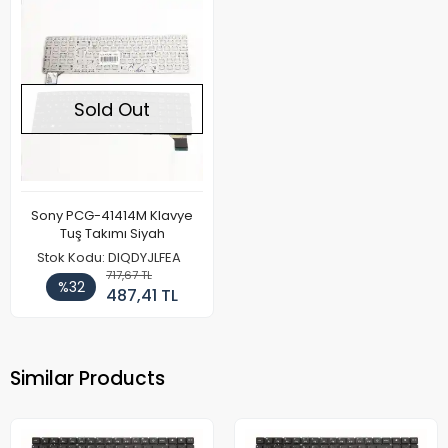
Sold Out
Sony PCG-41414M Klavye
Tuş Takımı Siyah
Stok Kodu: DIQDYJLFEA
717,67 TL
%32
487,41 TL
Similar Products