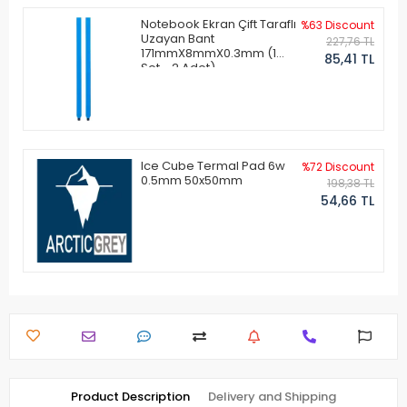
Notebook Ekran Çift Taraflı
%63 Discount
Uzayan Bant
227,76 TL
171mmX8mmX0.3mm (1
85,41 TL
Set - 2 Adet)
Ice Cube Termal Pad 6w
%72 Discount
0.5mm 50x50mm
198,38 TL
54,66 TL
Product Description
Delivery and Shipping