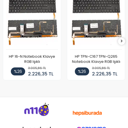
HP 16-N Notebook Klavye
HP TPN-C167 TPN-Q265
RGB Işıklı
Notebook Klavye RGB Işıklı
3.005,86 TL
3.005,86 TL
%26
%26
2.226,35 TL
2.226,35 TL