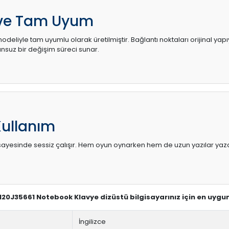
 ve Tam Uyum
odeliyle tam uyumlu olarak üretilmiştir. Bağlantı noktaları orijinal yap
uz bir değişim süreci sunar.
Kullanım
sı sayesinde sessiz çalışır. Hem oyun oynarken hem de uzun yazılar yaza
SN20J35661 Notebook Klavye dizüstü bilgisayarınız için en uygu
İngilizce