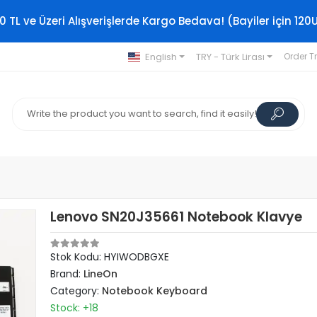
0 TL ve Üzeri Alışverişlerde Kargo Bedava! (Bayiler için 120
English
TRY - Türk Lirası
Order T
Lenovo SN20J35661 Notebook Klavye
Stok Kodu: HYIWODBGXE
Brand:
LineOn
Category:
Notebook Keyboard
Stock: +18