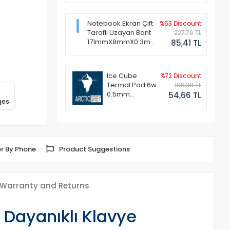
Notebook Ekran Çift
%63 Discount
Taraflı Uzayan Bant
227,76 TL
171mmX8mmX0.3mm
85,41 TL
(1 Set - 2 Adet)
Ice Cube
%72 Discount
Termal Pad 6w
198,38 TL
0.5mm
54,66 TL
ges
50x50mm
r By Phone
Product Suggestions
Warranty and Returns
Dayanıklı Klavye