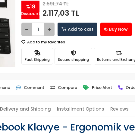
2.591,74 TL
%18
2.117,03 TL
Discount
Add to cart
Buy Now
Add to my favorites
Fast Shipping
Secure shopping
Returns and Exchan
mend
Comment
Compare
Price Alert
Orde
Delivery and Shipping
Installment Options
Reviews
book Klavye - Ergonomik ve 