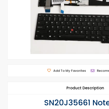
Add To My Favorites
Recom
Product Description
SN20J35661 Note