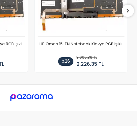
 RGB Işıklı
HP Omen 15-EN Notebook Klavye RGB Işıklı
3.005,86 TL
%26
TL
2.226,35 TL