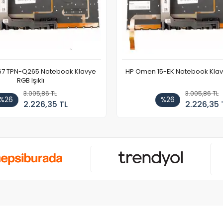
67 TPN-Q265 Notebook Klavye
HP Omen 15-EK Notebook Klavye
RGB Işıklı
3.005,86 TL
3.005,86 TL
%26
%26
2.226,35 TL
2.226,35 