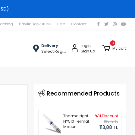
USD)
racking
Bayilik Başvurusu
Help
Contact
0
Delivery
Login
My cart
Select Region
Sign up
Recommended Products
Thermalright
%31 Discount
HY510 Termal
165,13 TL
Macun
113,88 TL