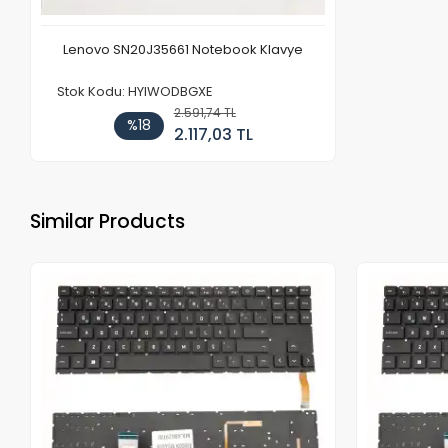
Lenovo SN20J35661 Notebook Klavye
Stok Kodu: HYIWODBGXE
2.591,74 TL
%18
2.117,03 TL
Similar Products