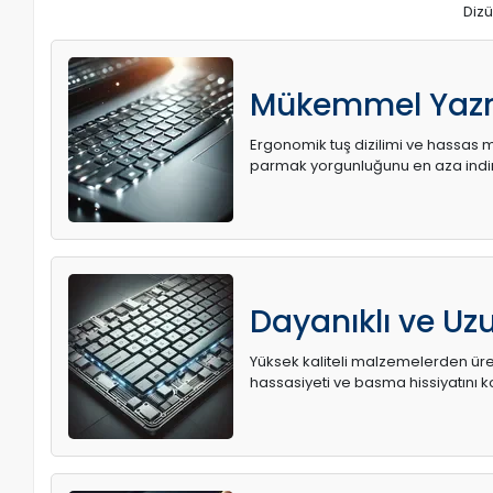
Dizü
Mükemmel Yaz
Ergonomik tuş dizilimi ve hassas me
parmak yorgunluğunu en aza indir
Dayanıklı ve U
Yüksek kaliteli malzemelerden üret
hassasiyeti ve basma hissiyatını k