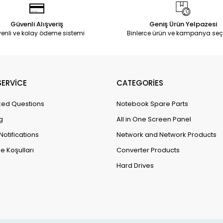
Güvenli Alışveriş
Geniş Ürün Yelpazesi
enli ve kolay ödeme sistemi
Binlerce ürün ve kampanya seç
ERVİCE
CATEGORİES
ked Questions
Notebook Spare Parts
g
All in One Screen Panel
Notifications
Network and Network Products
e Koşulları
Converter Products
Hard Drives