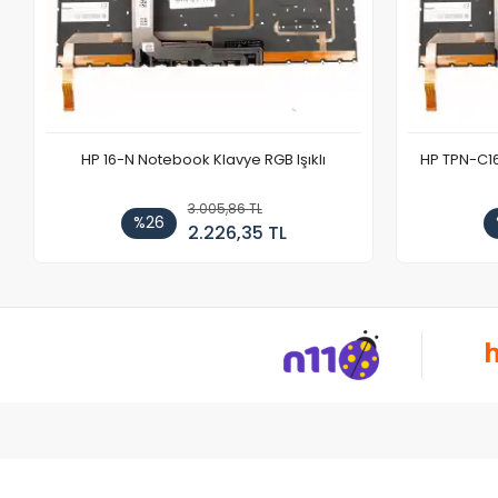
HP 16-N Notebook Klavye RGB Işıklı
HP TPN-C1
3.005,86 TL
%26
2.226,35 TL