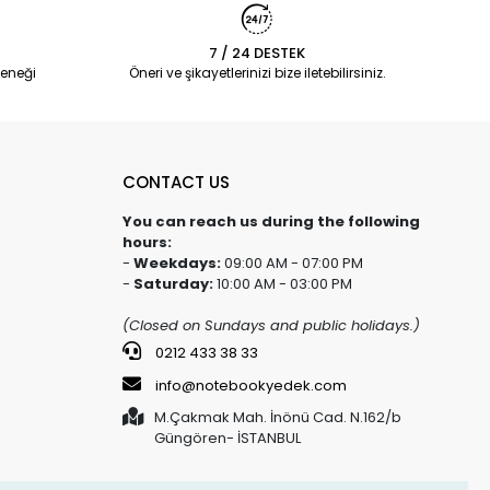
7 / 24 DESTEK
eneği
Öneri ve şikayetlerinizi bize iletebilirsiniz.
CONTACT US
You can reach us during the following
hours:
-
Weekdays:
09:00 AM - 07:00 PM
-
Saturday:
10:00 AM - 03:00 PM
(Closed on Sundays and public holidays.)
0212 433 38 33
info@notebookyedek.com
M.Çakmak Mah. İnönü Cad. N.162/b
Güngören- İSTANBUL