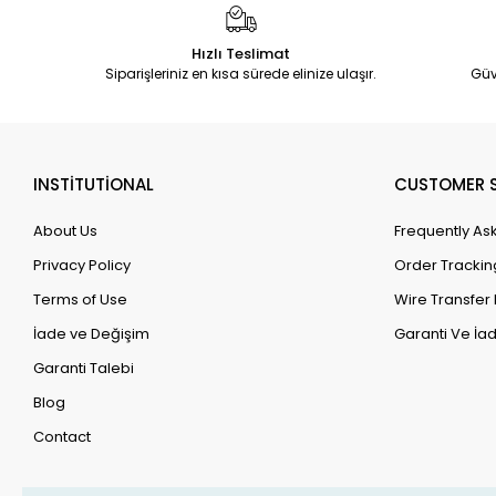
Hızlı Teslimat
Siparişleriniz en kısa sürede elinize ulaşır.
Güv
INSTİTUTİONAL
CUSTOMER S
About Us
Frequently As
Privacy Policy
Order Trackin
Terms of Use
Wire Transfer 
İade ve Değişim
Garanti Ve İad
Garanti Talebi
Blog
Contact