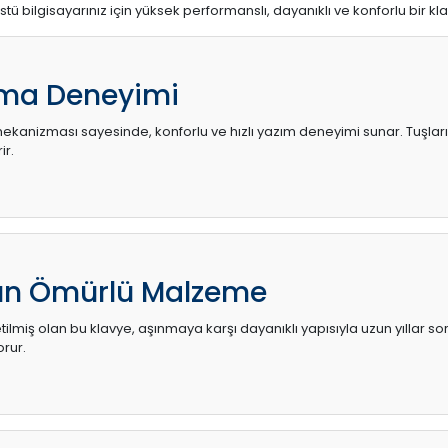
stü bilgisayarınız için yüksek performanslı, dayanıklı ve konforlu bir kl
ma Deneyimi
kanizması sayesinde, konforlu ve hızlı yazım deneyimi sunar. Tuşların d
ir.
zun Ömürlü Malzeme
ilmiş olan bu klavye, aşınmaya karşı dayanıklı yapısıyla uzun yıllar so
orur.