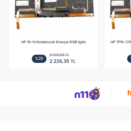
HP 16-N Notebook Klavye RGB Işıklı
HP TPN-C1
3.005,86 TL
%26
2.226,35 TL