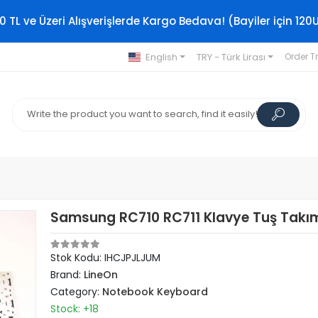
0 TL ve Üzeri Alışverişlerde Kargo Bedava! (Bayiler için 120
English
TRY - Türk Lirası
Order T
Samsung RC710 RC711 Klavye Tuş Takı
Stok Kodu: IHCJPJLJUM
Brand:
LineOn
Category:
Notebook Keyboard
Stock: +18