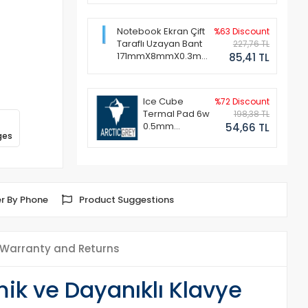
Notebook Ekran Çift
%63 Discount
Taraflı Uzayan Bant
227,76 TL
171mmX8mmX0.3mm
85,41 TL
(1 Set - 2 Adet)
Ice Cube
%72 Discount
Termal Pad 6w
198,38 TL
0.5mm
54,66 TL
ges
50x50mm
r By Phone
Product Suggestions
Warranty and Returns
ik ve Dayanıklı Klavye