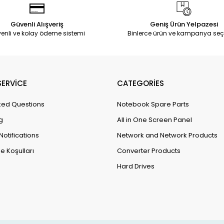
Güvenli Alışveriş
Geniş Ürün Yelpazesi
enli ve kolay ödeme sistemi
Binlerce ürün ve kampanya seç
ERVİCE
CATEGORİES
ked Questions
Notebook Spare Parts
g
All in One Screen Panel
Notifications
Network and Network Products
e Koşulları
Converter Products
Hard Drives