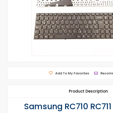
Add To My Favorites
Recom
Product Description
Samsung RC710 RC711 K