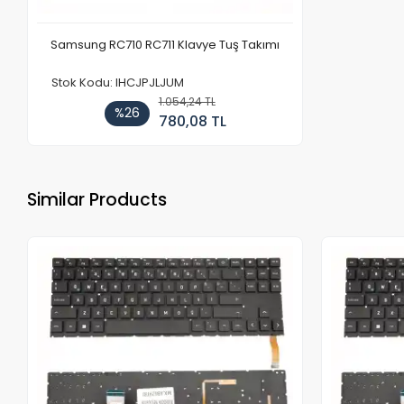
Samsung RC710 RC711 Klavye Tuş Takımı
Stok Kodu: IHCJPJLJUM
1.054,24 TL
%26
780,08 TL
Similar Products