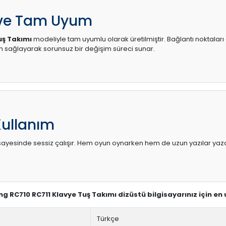
 ve Tam Uyum
uş Takımı
modeliyle tam uyumlu olarak üretilmiştir. Bağlantı noktaları 
sağlayarak sorunsuz bir değişim süreci sunar.
Kullanım
sı sayesinde sessiz çalışır. Hem oyun oynarken hem de uzun yazılar yaza
ng RC710 RC711 Klavye Tuş Takımı dizüstü bilgisayarınız için en
Türkçe