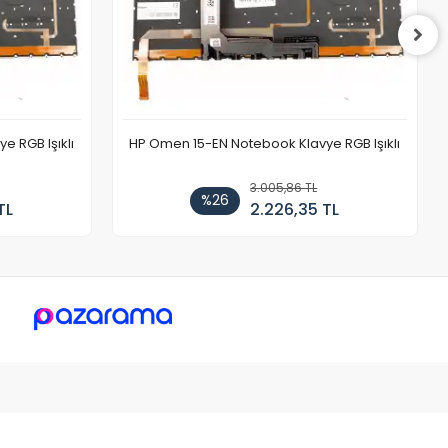
 RGB Işıklı
HP Omen 15-EN Notebook Klavye RGB Işıklı
3.005,86 TL
%26
TL
2.226,35 TL