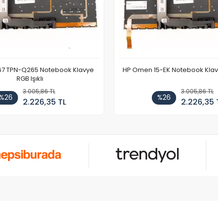
67 TPN-Q265 Notebook Klavye
HP Omen 15-EK Notebook Klavye
RGB Işıklı
3.005,86 TL
3.005,86 TL
%26
%26
2.226,35 TL
2.226,35 