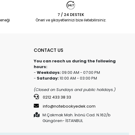
7 / 24 DESTEK
eneği
Öneri ve şikayetlerinizi bize iletebilirsiniz.
CONTACT US
You can reach us during the following
hours:
-
Weekdays:
09:00 AM - 07:00 PM
-
Saturday:
10:00 AM - 03:00 PM
(Closed on Sundays and public holidays.)
0212 433 38 33
info@notebookyedek.com
M.Çakmak Mah. İnönü Cad. N.162/b
Güngören- İSTANBUL