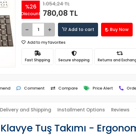
1.054,24 TL
%26
780,08 TL
Discount
Add to cart
Buy Now
Add to my favorites
Fast Shipping
Secure shopping
Returns and Exchan
mend
Comment
Compare
Price Alert
Orde
Delivery and Shipping
Installment Options
Reviews
lavye Tuş Takımı - Ergonom