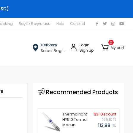
USD)
racking
Bayilik Başvurusu
Help
Contact
0
Delivery
Login
My cart
Select Region
Sign up
mı
Recommended Products
Thermalright
%31 Discount
HY510 Termal
165,13 TL
Macun
113,88 TL