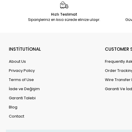
Hızlı Teslimat
Siparişleriniz en kısa sürede elinize ulaşır.
Güv
INSTİTUTİONAL
CUSTOMER S
About Us
Frequently As
Privacy Policy
Order Trackin
Terms of Use
Wire Transfer 
İade ve Değişim
Garanti Ve İad
Garanti Talebi
Blog
Contact