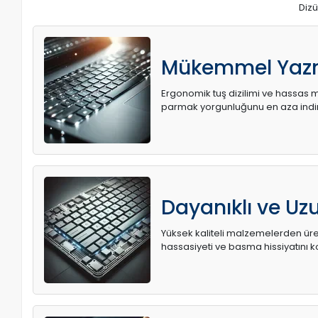
Dizü
Mükemmel Yaz
Ergonomik tuş dizilimi ve hassas me
parmak yorgunluğunu en aza indir
Dayanıklı ve U
Yüksek kaliteli malzemelerden üret
hassasiyeti ve basma hissiyatını k