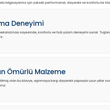
stü bilgisayarınız için yüksek performanslı, dayanıklı ve konforlu bir kl
ma Deneyimi
kanizması sayesinde, konforlu ve hızlı yazım deneyimi sunar. Tuşların d
ir.
zun Ömürlü Malzeme
ilmiş olan bu klavye, aşınmaya karşı dayanıklı yapısıyla uzun yıllar so
orur.