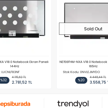
Sold Out
A V18.0 Notebook Ekran Paneli
NE156FHM-NXA V18.0 Notebook 
144Hz
165Hz
: LUCNLF83NF
Stok Kodu: 0NVLEJMYDO
4.115,62 TL
4.448,44 TL
%32
%20
2.781,52 TL
3.558,75 