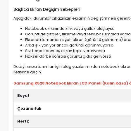
Başlıca Ekran Değişim Sebepleri
Aşağıdaki durumlar cihazınızın ekranının değiştirilmesi gerektiğ
Notebook ekranında kırık veya çatlak oluştuysa
Görüntüde çizgiler, titreme veya renk bozulmaları varsa
Ekranda tamamen siyah ekran (görüntü gelmeme) pro
Arka ışık yanıyor ancak görüntü görünmüyorsa
Sıvı teması sonucu ekran tepki vermiyorsa
Fiziksel darbe sonrası görüntü gidip geliyorsa
Detaylı arıza tanımları için blog yazılarımızdan notebook ekran 
iletişime geçin.
Samsung R528 Notebook Ekran LCD Paneli (Kalın Kasa) öz
Boyut
Çözünürlük
Hertz