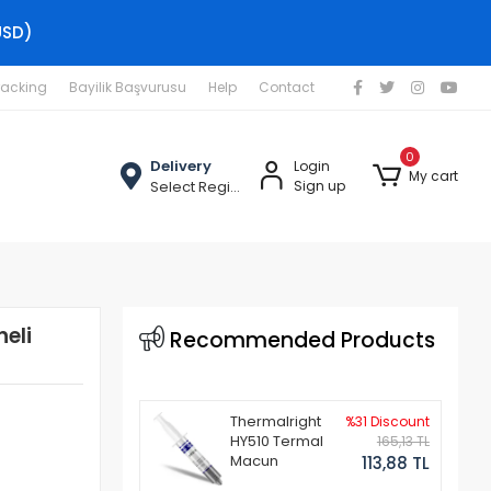
USD)
racking
Bayilik Başvurusu
Help
Contact
0
Delivery
Login
My cart
Select Region
Sign up
eli
Recommended Products
Thermalright
%31 Discount
HY510 Termal
165,13 TL
Macun
113,88 TL