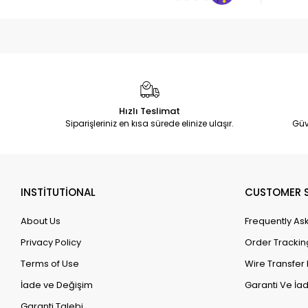
Hızlı Teslimat
Siparişleriniz en kısa sürede elinize ulaşır.
Güv
INSTİTUTİONAL
CUSTOMER S
About Us
Frequently As
Privacy Policy
Order Trackin
Terms of Use
Wire Transfer 
İade ve Değişim
Garanti Ve İad
Garanti Talebi