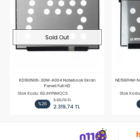
Sold Out
KD160N06-30NI-A004 Notebook Ekran
NE156FHM-NX
Paneli Full HD
Stok Kodu: 6DJHYNMQCS
Stok Kodu
3.131,70 TL
%26
2.319,74 TL