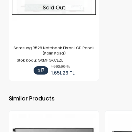
Sold Out
Samsung R528 Notebook Ekran LCD Paneli
(Kalın Kasa)
Stok Kodu: GXMPGKCEZL
1.992,90 TL
%17
1.651,26 TL
Similar Products
Out of stock