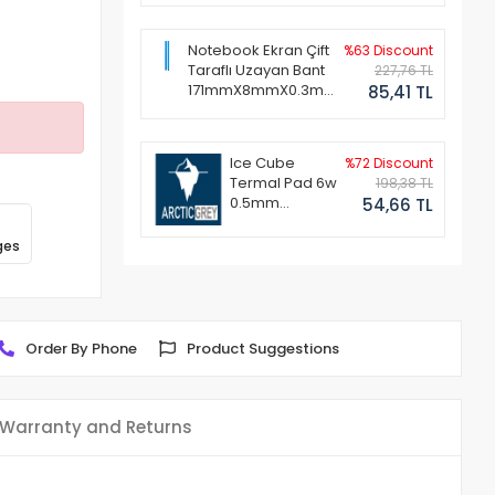
Notebook Ekran Çift
%63 Discount
Taraflı Uzayan Bant
227,76 TL
171mmX8mmX0.3mm
85,41 TL
(1 Set - 2 Adet)
Ice Cube
%72 Discount
Termal Pad 6w
198,38 TL
0.5mm
54,66 TL
50x50mm
ges
Order By Phone
Product Suggestions
Warranty and Returns