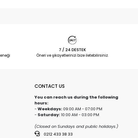
7 / 24 DESTEK
eneği
Öneri ve şikayetlerinizi bize iletebilirsiniz.
CONTACT US
You can reach us during the following
hours:
-
Weekdays:
09:00 AM - 07:00 PM
-
Saturday:
10:00 AM - 03:00 PM
(Closed on Sundays and public holidays.)
0212 433 38 33