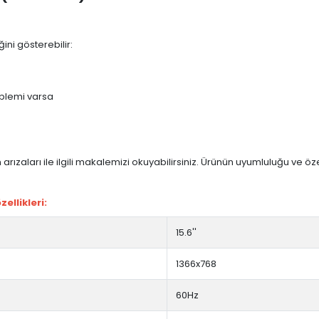
ini gösterebilir:
blemi varsa
arızaları ile ilgili makalemizi okuyabilirsiniz. Ürünün uyumluluğu ve ö
ellikleri:
15.6''
1366x768
60Hz