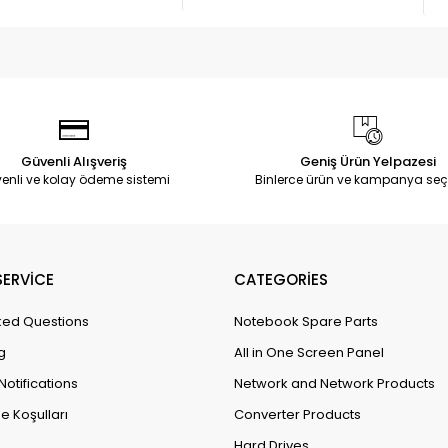
Güvenli Alışveriş
Geniş Ürün Yelpazesi
enli ve kolay ödeme sistemi
Binlerce ürün ve kampanya seç
ERVİCE
CATEGORİES
ked Questions
Notebook Spare Parts
g
All in One Screen Panel
Notifications
Network and Network Products
e Koşulları
Converter Products
Hard Drives