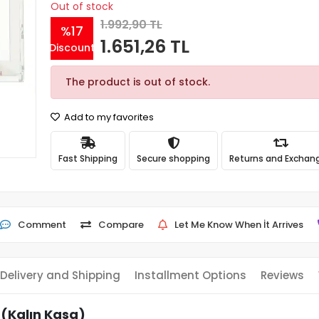
Out of stock
1.992,90 TL
%17
1.651,26 TL
Discount
The product is out of stock.
Add to my favorites
Fast Shipping
Secure shopping
Returns and Exchan
Comment
Compare
Let Me Know When İt Arrives
Delivery and Shipping
Installment Options
Reviews
(Kalın Kasa)