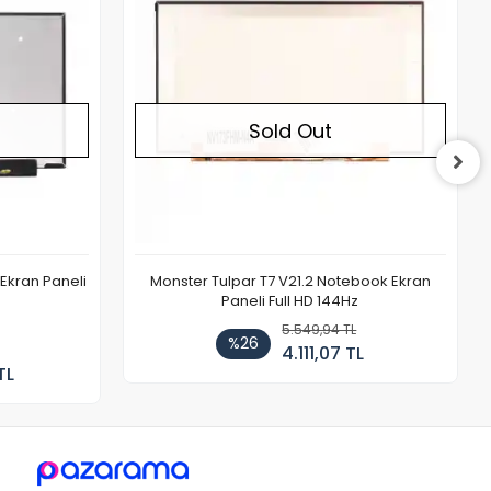
Sold Out
Ekran Paneli
Monster Tulpar T7 V21.2 Notebook Ekran
Paneli Full HD 144Hz
5.549,94 TL
%26
4.111,07 TL
TL