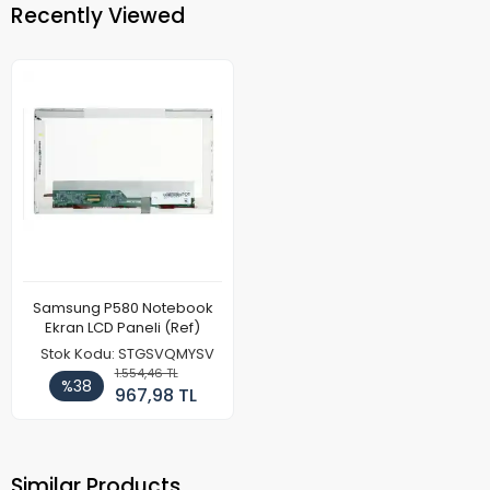
Recently Viewed
Samsung P580 Notebook
Ekran LCD Paneli (Ref)
Stok Kodu: STGSVQMYSV
1.554,46 TL
%38
967,98 TL
Similar Products