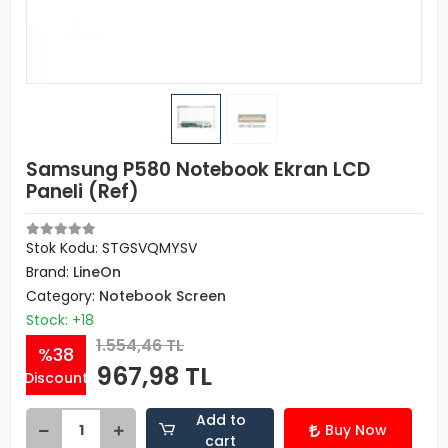
Samsung P580 Notebook Ekran LCD
Paneli (Ref)
Stok Kodu: STGSVQMYSV
Brand:
LineOn
Category:
Notebook Screen
Stock: +18
1.554,46 TL
%38
967,98 TL
Discount
Add to
Buy Now
cart