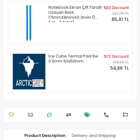
Notebook Ekran Çift Taraflı
%63 Discount
Uzayan Bant
227,76 TL
171mmX8mmX0.3mm (1
85,41 TL
Set - 2 Adet)
Ice Cube Termal Pad 6w
%72 Discount
0.5mm 50x50mm
198,38 TL
54,66 TL
Product Description
Delivery and Shipping