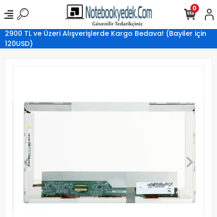
0
2900 TL ve Üzeri Alışverişlerde Kargo Bedava! (Bayiler için
120USD)