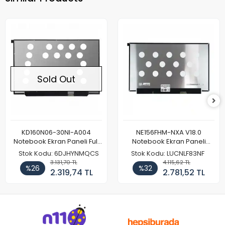
Sold Out
KD160N06-30NI-A004
NE156FHM-NXA V18.0
Notebook Ekran Paneli Full
Notebook Ekran Paneli
HD
144Hz
Stok Kodu: 6DJHYNMQCS
Stok Kodu: LUCNLF83NF
3.131,70 TL
4.115,62 TL
%26
%32
2.319,74 TL
2.781,52 TL