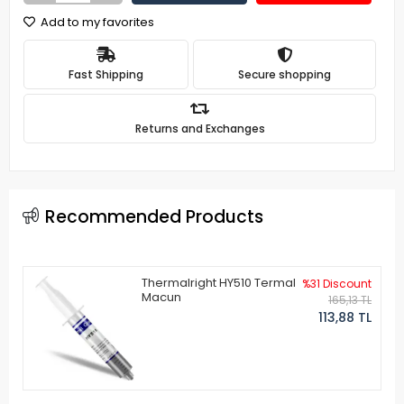
Add to my favorites
Fast Shipping
Secure shopping
Returns and Exchanges
Recommended Products
Thermalright HY510 Termal
%31 Discount
Macun
165,13 TL
113,88 TL