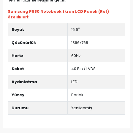
hemen bizimle iletişime geçin.
Samsung P580 Notebook Ekran LCD Paneli (Ref)
özellikleri:
Boyut
15.6''
Çözünürlük
1366x768
Hertz
60Hz
Soket
40 Pin / LVDS
Aydınlatma
LED
Yüzey
Parlak
Durumu
Yenilenmiş