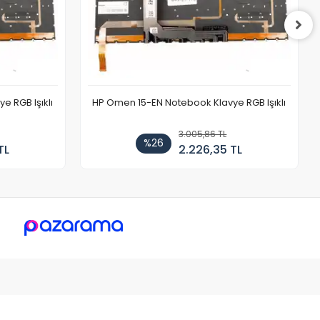
 RGB Işıklı
HP Omen 15-EN Notebook Klavye RGB Işıklı
3.005,86 TL
%26
TL
2.226,35 TL