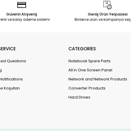
Güvenli Alışveriş
Geniş Ürün Yelpazesi
enli ve kolay ödeme sistemi
Binlerce ürün ve kampanya seç
ERVİCE
CATEGORİES
ked Questions
Notebook Spare Parts
g
All in One Screen Panel
Notifications
Network and Network Products
e Koşulları
Converter Products
Hard Drives