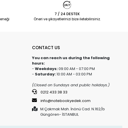
7 / 24 DESTEK
eneği
Öneri ve şikayetlerinizi bize iletebilirsiniz.
CONTACT US
You can reach us during the following
hours:
-
Weekdays:
09:00 AM - 07:00 PM
-
Saturday:
10:00 AM - 03:00 PM
(Closed on Sundays and public holidays.)
0212 433 38 33
info@notebookyedek.com
M.Çakmak Mah. İnönü Cad. N.162/b
Güngören- İSTANBUL