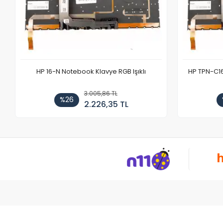
HP 16-N Notebook Klavye RGB Işıklı
HP TPN-C1
3.005,86 TL
%26
2.226,35 TL