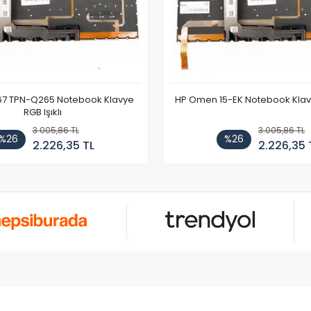
67 TPN-Q265 Notebook Klavye
HP Omen 15-EK Notebook Klavye
RGB Işıklı
3.005,86 TL
3.005,86 TL
%26
%26
2.226,35 TL
2.226,35 