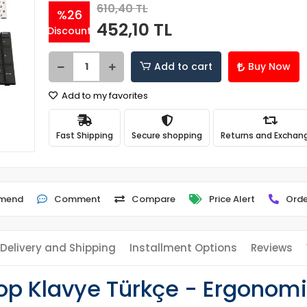
610,40 TL
%26
452,10 TL
Discount
Add to cart
Buy Now
Add to my favorites
Fast Shipping
Secure shopping
Returns and Exchan
mend
Comment
Compare
Price Alert
Orde
Delivery and Shipping
Installment Options
Reviews
 Klavye Türkçe - Ergonomik