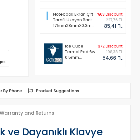
Notebook Ekran Çift
%63 Discount
Taraflı Uzayan Bant
227,76 TL
171mmX8mmX0.3mm
85,41 TL
(1 Set - 2 Adet)
Ice Cube
%72 Discount
Termal Pad 6w
198,38 TL
0.5mm
54,66 TL
ges
50x50mm
r By Phone
Product Suggestions
Warranty and Returns
 ve Dayanıklı Klavye