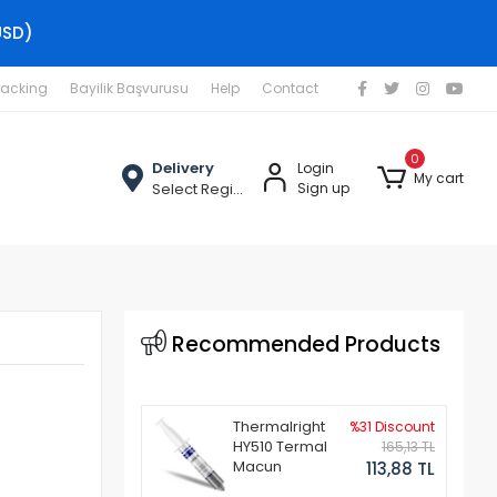
USD)
racking
Bayilik Başvurusu
Help
Contact
0
Delivery
Login
My cart
Select Region
Sign up
Recommended Products
Thermalright
%31 Discount
HY510 Termal
165,13 TL
Macun
113,88 TL