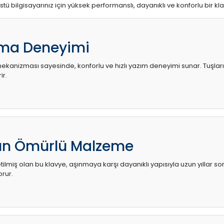
stü bilgisayarınız için yüksek performanslı, dayanıklı ve konforlu bir kl
ma Deneyimi
kanizması sayesinde, konforlu ve hızlı yazım deneyimi sunar. Tuşların d
ir.
zun Ömürlü Malzeme
ilmiş olan bu klavye, aşınmaya karşı dayanıklı yapısıyla uzun yıllar so
orur.