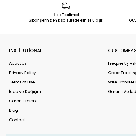
Hızlı Teslimat
Siparişleriniz en kısa sürede elinize ulaşır.
Güv
INSTİTUTİONAL
CUSTOMER S
About Us
Frequently As
Privacy Policy
Order Trackin
Terms of Use
Wire Transfer 
İade ve Değişim
Garanti Ve İad
Garanti Talebi
Blog
Contact