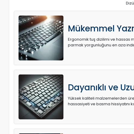
Dizü
Mükemmel Yaz
Ergonomik tuş dizilimi ve hassas me
parmak yorgunluğunu en aza indir
Dayanıklı ve U
Yüksek kaliteli malzemelerden üret
hassasiyeti ve basma hissiyatını k