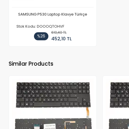
SAMSUNG P530 Laptop Klavye Türkçe
Stok Kodu: DOOOQTOHVF
610,40 TL
%26
452,10 TL
Similar Products