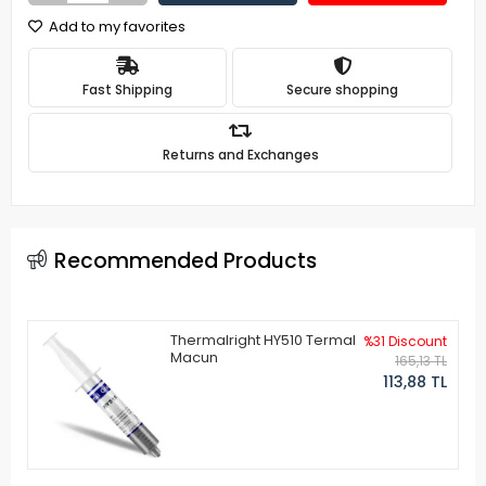
Add to my favorites
Fast Shipping
Secure shopping
Returns and Exchanges
Recommended Products
Thermalright HY510 Termal
%31 Discount
Macun
165,13 TL
113,88 TL