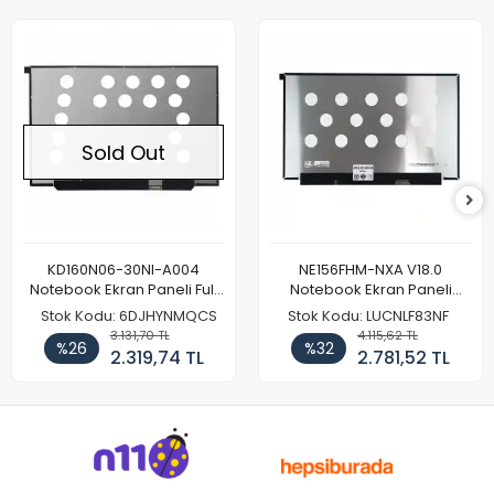
Sold Out
KD160N06-30NI-A004
NE156FHM-NXA V18.0
Notebook Ekran Paneli Full
Notebook Ekran Paneli
HD
144Hz
Stok Kodu: 6DJHYNMQCS
Stok Kodu: LUCNLF83NF
3.131,70 TL
4.115,62 TL
%26
%32
2.319,74 TL
2.781,52 TL