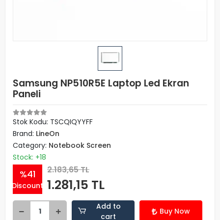
Samsung NP510R5E Laptop Led Ekran
Paneli
Stok Kodu: TSCQIQYYFF
Brand:
LineOn
Category:
Notebook Screen
Stock: +18
2.183,65 TL
%41
1.281,15 TL
Discount
Add to
Buy Now
cart