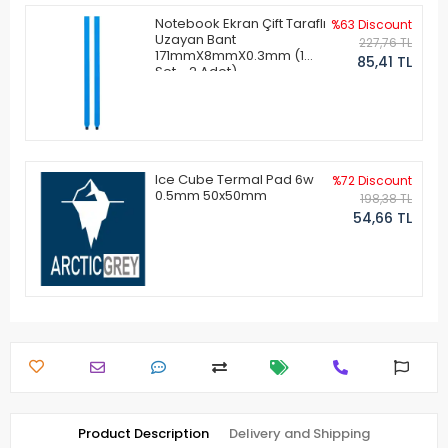
Notebook Ekran Çift Taraflı
%63 Discount
Uzayan Bant
227,76 TL
171mmX8mmX0.3mm (1
85,41 TL
Set - 2 Adet)
Ice Cube Termal Pad 6w
%72 Discount
0.5mm 50x50mm
198,38 TL
54,66 TL
Product Description
Delivery and Shipping