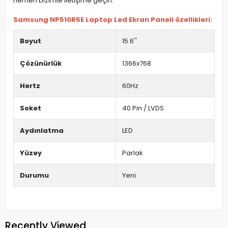
hemen bizimle iletişime geçin.
Samsung NP510R5E Laptop Led Ekran Paneli özellikleri:
Boyut
15.6''
Çözünürlük
1366x768
Hertz
60Hz
Soket
40 Pin / LVDS
Aydınlatma
LED
Yüzey
Parlak
Durumu
Yeni
Recently Viewed