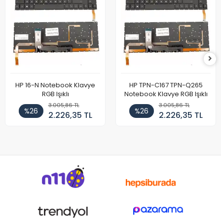
HP 16-N Notebook Klavye
HP TPN-C167 TPN-Q265
RGB Işıklı
Notebook Klavye RGB Işıklı
3.005,86 TL
3.005,86 TL
%26
%26
2.226,35 TL
2.226,35 TL