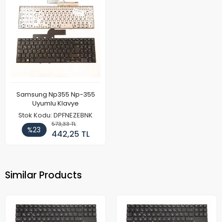
Samsung Np355 Np-355
Uyumlu Klavye
Stok Kodu: DPFNEZEBNK
573,33 TL
%23
442,25 TL
Similar Products