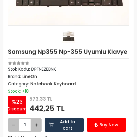
Samsung Np355 Np-355 Uyumlu Klavye
Stok Kodu: DPFNEZEBNK
Brand:
LineOn
Category:
Notebook Keyboard
Stock: +18
573,33 TL
%23
442,25 TL
Discount
Add to
Buy Now
cart