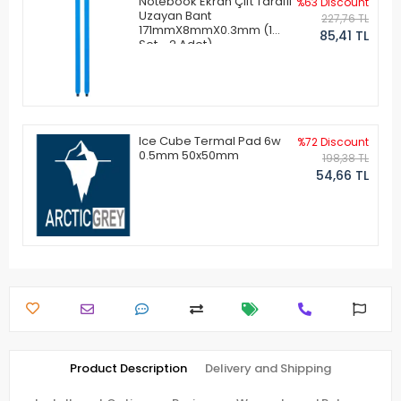
Notebook Ekran Çift Taraflı
%63 Discount
Uzayan Bant
227,76 TL
171mmX8mmX0.3mm (1
85,41 TL
Set - 2 Adet)
Ice Cube Termal Pad 6w
%72 Discount
0.5mm 50x50mm
198,38 TL
54,66 TL
Product Description
Delivery and Shipping