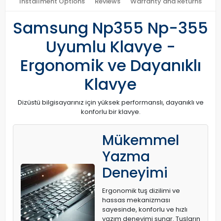
Installment Options
Reviews
Warranty and Returns
Samsung Np355 Np-355
Uyumlu Klavye -
Ergonomik ve Dayanıklı
Klavye
Dizüstü bilgisayarınız için yüksek performanslı, dayanıklı ve
konforlu bir klavye.
Mükemmel
Yazma
Deneyimi
Ergonomik tuş dizilimi ve
hassas mekanizması
sayesinde, konforlu ve hızlı
yazım deneyimi sunar. Tuşların