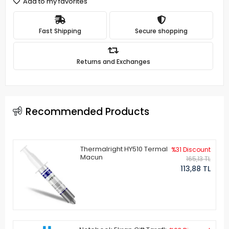
Add to my favorites
Fast Shipping
Secure shopping
Returns and Exchanges
Recommended Products
Thermalright HY510 Termal
%31 Discount
Macun
165,13 TL
113,88 TL