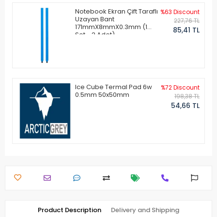
Notebook Ekran Çift Taraflı
%63 Discount
Uzayan Bant
227,76 TL
171mmX8mmX0.3mm (1
85,41 TL
Set - 2 Adet)
Ice Cube Termal Pad 6w
%72 Discount
0.5mm 50x50mm
198,38 TL
54,66 TL
Product Description
Delivery and Shipping