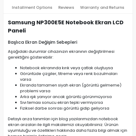
Installment Options
Reviews
Warranty and Returns
Samsung NP300E5E Notebook Ekran LCD
Paneli
Başlıca Ekran Değişim Sebepleri
Aşağıdaki durumlar cihazınızın ekranının değiştirilmesi
gerektiğini gösterebilir:
Notebook ekranında kırık veya çatlak oluştuysa
Görüntüde çizgiler, titreme veya renk bozulmaları
varsa
Ekranda tamamen siyah ekran (görüntü gelmeme)
problemi varsa
Arka ışık yanıyor ancak görüntü görünmüyorsa
Sıvı teması sonucu ekran tepki vermiyorsa
Fiziksel darbe sonrası görüntü gidip geliyorsa
Detaylı arıza tanımları için blog yazılarımızdan notebook
ekran arızaları ile ilgili makalemizi okuyabilirsiniz. Ürünün
uyumluluğu ve özellikleri hakkında daha fazla bilgi almak için