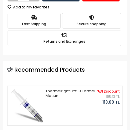
Add to my favorites
Fast Shipping
Secure shopping
Returns and Exchanges
Recommended Products
Thermalright HY510 Termal
%31 Discount
Macun
165,13 TL
113,88 TL