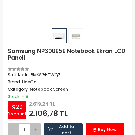
Samsung NP300E5E Notebook Ekran LCD
Paneli
Stok Kodu: BMKSGHTWQZ
Brand:
LineOn
Category:
Notebook Screen
Stock: +18
2.619,24 TL
%20
2.106,78 TL
Discount
Add to
Buy Now
cart