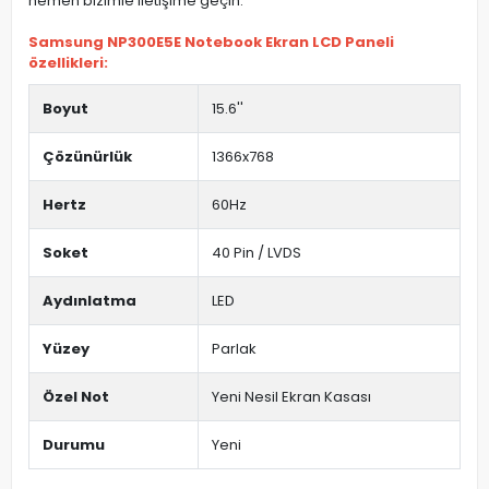
hemen bizimle iletişime geçin.
Samsung NP300E5E Notebook Ekran LCD Paneli
özellikleri:
Boyut
15.6''
Çözünürlük
1366x768
Hertz
60Hz
Soket
40 Pin / LVDS
Aydınlatma
LED
Yüzey
Parlak
Özel Not
Yeni Nesil Ekran Kasası
Durumu
Yeni