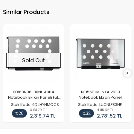
Similar Products
Sold Out
KD160N06-30NI-A004
NE156FHM-NXA V18.0
Notebook Ekran Paneli Full
Notebook Ekran Paneli
HD
144Hz
Stok Kodu: 6DJHYNMQCS
Stok Kodu: LUCNLF83NF
3.131,70 TL
4.115,62 TL
%26
%32
2.319,74 TL
2.781,52 TL