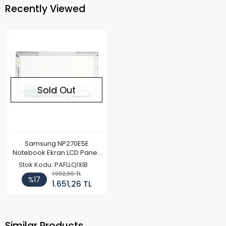
Recently Viewed
Sold Out
Samsung NP270E5E
Notebook Ekran LCD Paneli
(Kalın Kasa)
Stok Kodu: PAFLLQIXIB
1.992,90 TL
%17
1.651,26 TL
Similar Products