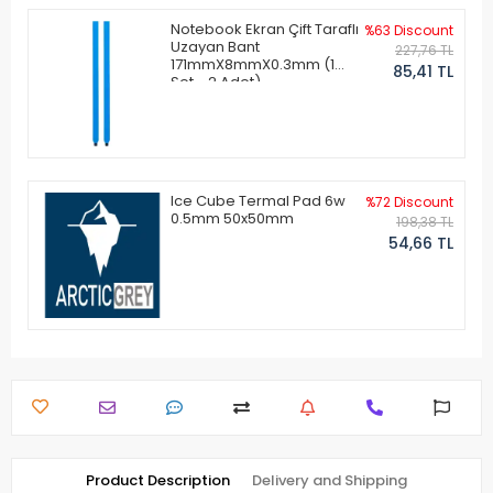
Notebook Ekran Çift Taraflı
%63 Discount
Uzayan Bant
227,76 TL
171mmX8mmX0.3mm (1
85,41 TL
Set - 2 Adet)
Ice Cube Termal Pad 6w
%72 Discount
0.5mm 50x50mm
198,38 TL
54,66 TL
Product Description
Delivery and Shipping