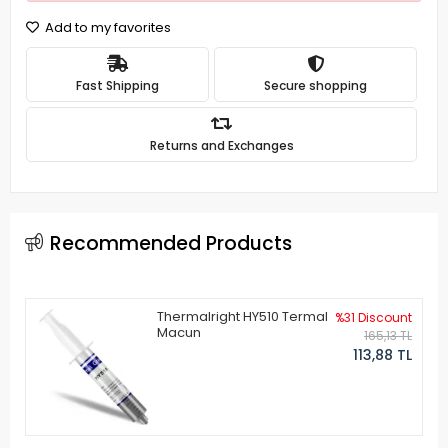
Add to my favorites
Fast Shipping
Secure shopping
Returns and Exchanges
Recommended Products
Thermalright HY510 Termal
%31 Discount
Macun
165,13 TL
113,88 TL