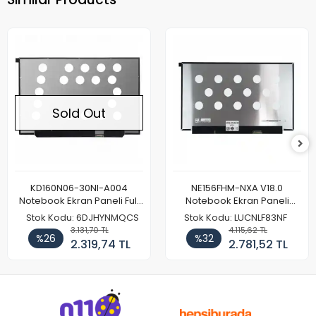
Sold Out
KD160N06-30NI-A004
NE156FHM-NXA V18.0
Notebook Ekran Paneli Full
Notebook Ekran Paneli
HD
144Hz
Stok Kodu: 6DJHYNMQCS
Stok Kodu: LUCNLF83NF
3.131,70 TL
4.115,62 TL
%26
%32
2.319,74 TL
2.781,52 TL