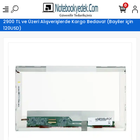
0
2900 TL ve Üzeri Alışverişlerde Kargo Bedava! (Bayiler için
120USD)