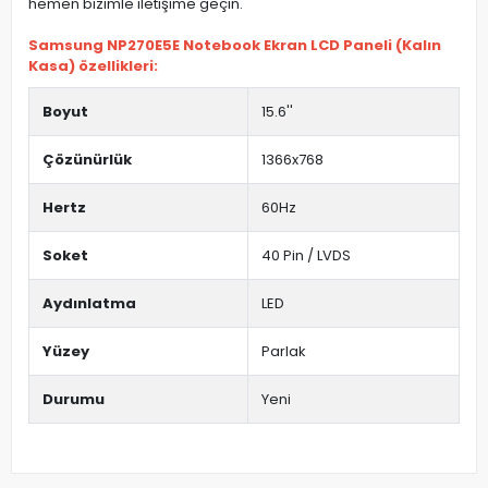
hemen bizimle iletişime geçin.
Samsung NP270E5E Notebook Ekran LCD Paneli (Kalın
Kasa) özellikleri:
Boyut
15.6''
Çözünürlük
1366x768
Hertz
60Hz
Soket
40 Pin / LVDS
Aydınlatma
LED
Yüzey
Parlak
Durumu
Yeni