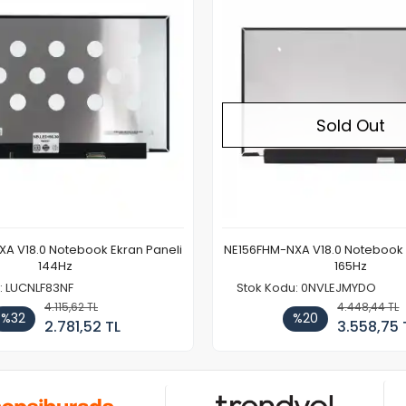
Sold Out
A V18.0 Notebook Ekran Paneli
NE156FHM-NXA V18.0 Notebook 
144Hz
165Hz
: LUCNLF83NF
Stok Kodu: 0NVLEJMYDO
4.115,62 TL
4.448,44 TL
%32
%20
2.781,52 TL
3.558,75 