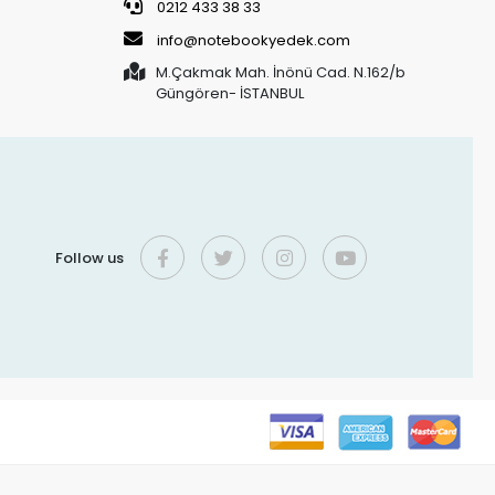
0212 433 38 33
info@notebookyedek.com
M.Çakmak Mah. İnönü Cad. N.162/b
Güngören- İSTANBUL
Follow us