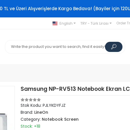
0 TL ve Üzeri Alışverişlerde Kargo Bedava! (Bayiler için 120
English
TRY - Türk Lirası
Order T
Samsung NP-RV513 Notebook Ekran LCD
Stok Kodu: PJLYKDYFJZ
Brand:
LineOn
Category:
Notebook Screen
Stock: +18