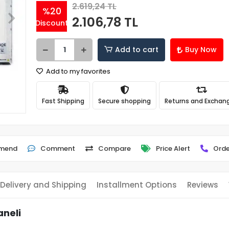
2.619,24 TL
%20
2.106,78 TL
Discount
Add to cart
Buy Now
Add to my favorites
Fast Shipping
Secure shopping
Returns and Exchan
mend
Comment
Compare
Price Alert
Orde
Delivery and Shipping
Installment Options
Reviews
neli