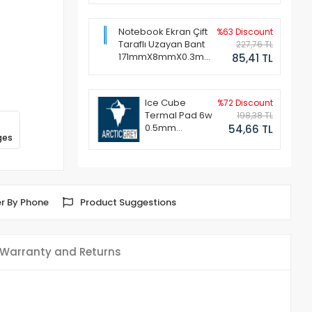
Notebook Ekran Çift
%63 Discount
Taraflı Uzayan Bant
227,76 TL
171mmX8mmX0.3mm
85,41 TL
(1 Set - 2 Adet)
Ice Cube
%72 Discount
Termal Pad 6w
198,38 TL
0.5mm
54,66 TL
ges
50x50mm
r By Phone
Product Suggestions
Warranty and Returns