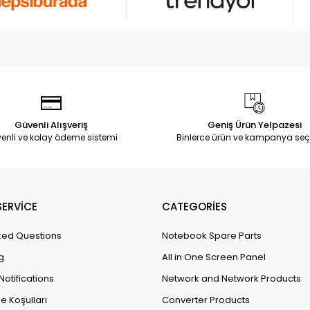
Güvenli Alışveriş
Geniş Ürün Yelpazesi
enli ve kolay ödeme sistemi
Binlerce ürün ve kampanya seç
ERVİCE
CATEGORİES
ked Questions
Notebook Spare Parts
g
All in One Screen Panel
Notifications
Network and Network Products
e Koşulları
Converter Products