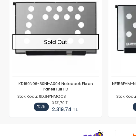
Sold Out
KD160N06-30NI-A004 Notebook Ekran
NE156FHM-NX
Paneli Full HD
Stok Kodu: 6DJHYNMQCS
Stok Kodu
3.131,70 TL
%26
2.319,74 TL