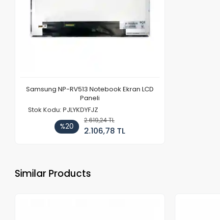
Samsung NP-RV513 Notebook Ekran LCD
Paneli
Stok Kodu: PJLYKDYFJZ
2.619,24 TL
%20
2.106,78 TL
Similar Products
Out of stock