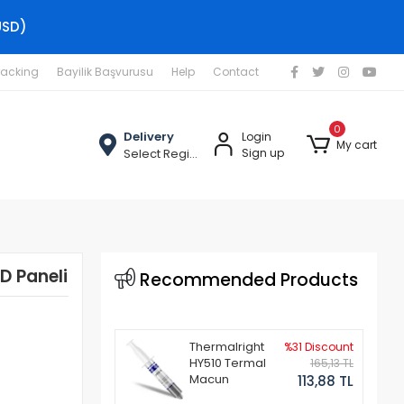
USD)
racking
Bayilik Başvurusu
Help
Contact
0
Delivery
Login
My cart
Select Region
Sign up
 Paneli
Recommended Products
Thermalright
%31 Discount
HY510 Termal
165,13 TL
Macun
113,88 TL