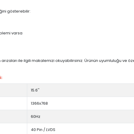
ini gösterebilir:
blemi varsa
arızaları ile ilgili makalemizi okuyabilirsiniz. Ürünün uyumluluğu ve ö
i:
15.6''
1366x768
60Hz
40 Pin / LVDS