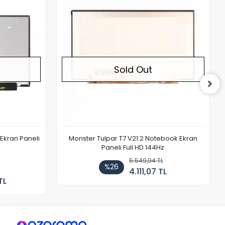
Sold Out
Ekran Paneli
Monster Tulpar T7 V21.2 Notebook Ekran
Paneli Full HD 144Hz
5.549,94 TL
%26
4.111,07 TL
TL