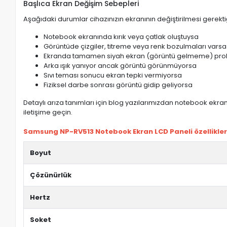
Başlıca Ekran Değişim Sebepleri
Aşağıdaki durumlar cihazınızın ekranının değiştirilmesi gerektiğ
Notebook ekranında kırık veya çatlak oluştuysa
Görüntüde çizgiler, titreme veya renk bozulmaları varsa
Ekranda tamamen siyah ekran (görüntü gelmeme) pro
Arka ışık yanıyor ancak görüntü görünmüyorsa
Sıvı teması sonucu ekran tepki vermiyorsa
Fiziksel darbe sonrası görüntü gidip geliyorsa
Detaylı arıza tanımları için blog yazılarımızdan notebook ekran 
iletişime geçin.
Samsung NP-RV513 Notebook Ekran LCD Paneli özellikler
Boyut
Çözünürlük
Hertz
Soket