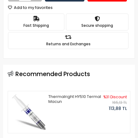
Add to my favorites
Fast Shipping
Secure shopping
Returns and Exchanges
Recommended Products
Thermalright HY510 Termal
%31 Discount
Macun
165,13 TL
113,88 TL