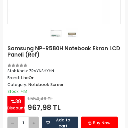
Samsung NP-R580H Notebook Ekran LCD
Paneli (Ref)
Stok Kodu: ZRVYNSHXHN
Brand:
LineOn
Category:
Notebook Screen
Stock: +18
1.554,46 TL
%38
967,98 TL
Discount
Add to
Buy Now
cart