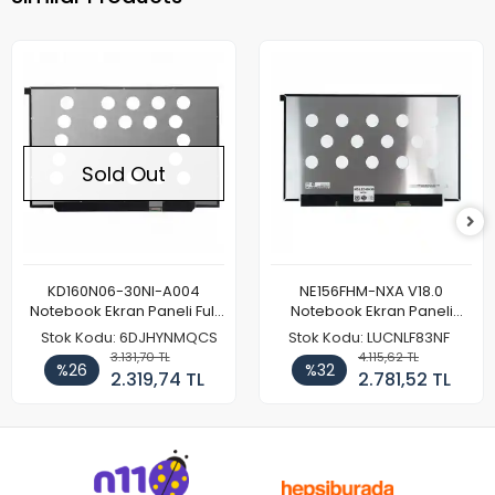
Sold Out
KD160N06-30NI-A004
NE156FHM-NXA V18.0
Notebook Ekran Paneli Full
Notebook Ekran Paneli
HD
144Hz
Stok Kodu: 6DJHYNMQCS
Stok Kodu: LUCNLF83NF
3.131,70 TL
4.115,62 TL
%26
%32
2.319,74 TL
2.781,52 TL