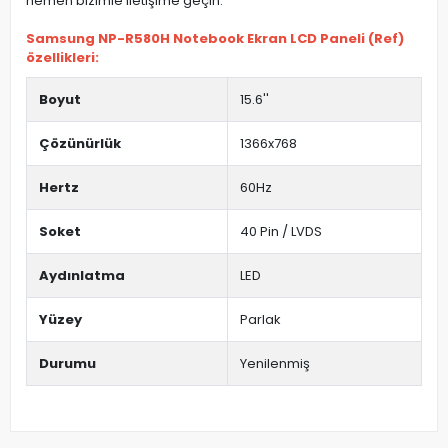
hemen bizimle iletişime geçin.
Samsung NP-R580H Notebook Ekran LCD Paneli (Ref)
özellikleri:
Boyut
15.6''
Çözünürlük
1366x768
Hertz
60Hz
Soket
40 Pin / LVDS
Aydınlatma
LED
Yüzey
Parlak
Durumu
Yenilenmiş