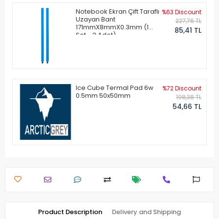
Notebook Ekran Çift Taraflı
%63 Discount
Uzayan Bant
227,76 TL
171mmX8mmX0.3mm (1
85,41 TL
Set - 2 Adet)
Ice Cube Termal Pad 6w
%72 Discount
0.5mm 50x50mm
198,38 TL
54,66 TL
Product Description
Delivery and Shipping