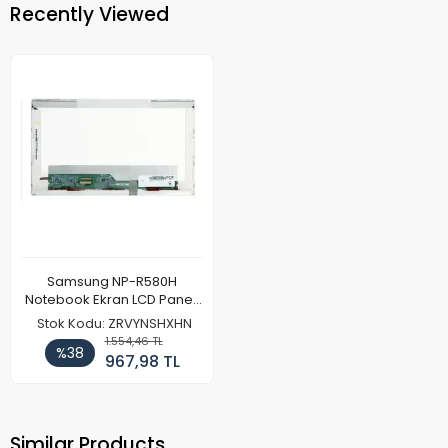
Recently Viewed
Samsung NP-R580H
Notebook Ekran LCD Paneli
(Ref)
Stok Kodu: ZRVYNSHXHN
1.554,46 TL
%38
967,98 TL
Similar Products