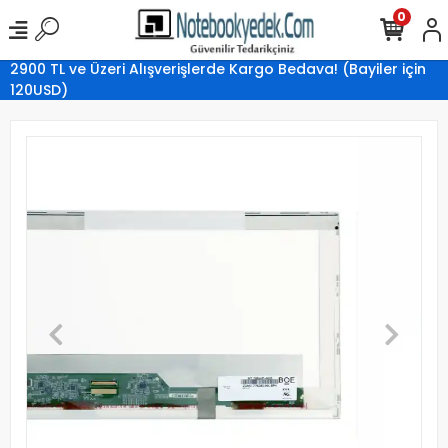
0
2900 TL ve Üzeri Alışverişlerde Kargo Bedava! (Bayiler için
120USD)