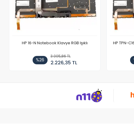
HP 16-N Notebook Klavye RGB Işıklı
HP TPN-C1
3.005,86 TL
%26
2.226,35 TL