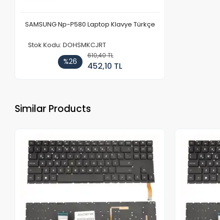
SAMSUNG Np-P580 Laptop Klavye Türkçe
Stok Kodu: DOHSMKCJRT
610,40 TL
%26
452,10 TL
Similar Products