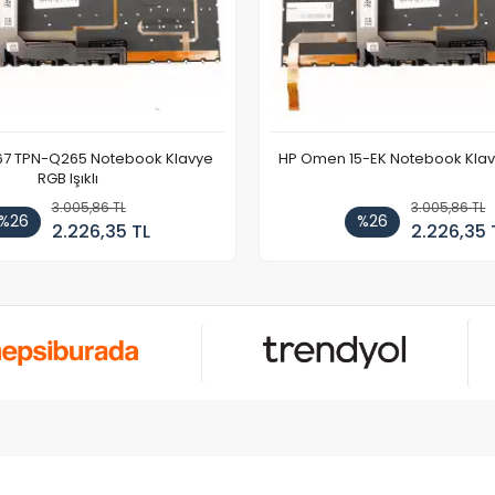
67 TPN-Q265 Notebook Klavye
HP Omen 15-EK Notebook Klavye
RGB Işıklı
3.005,86 TL
3.005,86 TL
%26
%26
2.226,35 TL
2.226,35 