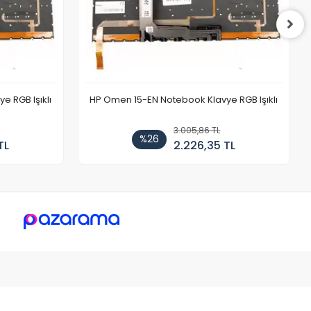
 RGB Işıklı
HP Omen 15-EN Notebook Klavye RGB Işıklı
3.005,86 TL
%26
TL
2.226,35 TL