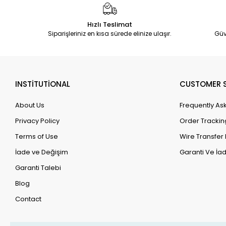
Hızlı Teslimat
Siparişleriniz en kısa sürede elinize ulaşır.
Güv
INSTİTUTİONAL
CUSTOMER S
About Us
Frequently As
Privacy Policy
Order Trackin
Terms of Use
Wire Transfer 
İade ve Değişim
Garanti Ve İad
Garanti Talebi
Blog
Contact