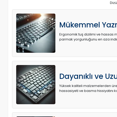
Dizü
Mükemmel Yaz
Ergonomik tuş dizilimi ve hassas me
parmak yorgunluğunu en aza indir
Dayanıklı ve U
Yüksek kaliteli malzemelerden üret
hassasiyeti ve basma hissiyatını k