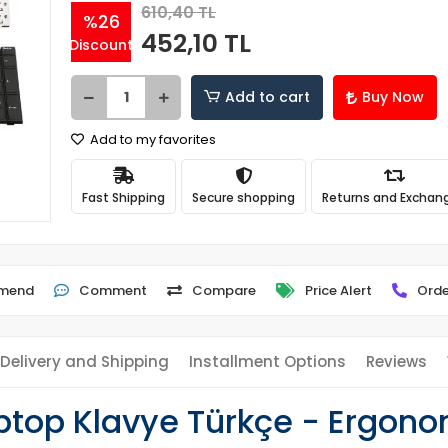
610,40 TL
%26
452,10 TL
Discount
Add to cart
Buy Now
Add to my favorites
Fast Shipping
Secure shopping
Returns and Exchan
mend
Comment
Compare
Price Alert
Orde
Delivery and Shipping
Installment Options
Reviews
op Klavye Türkçe - Ergonomi