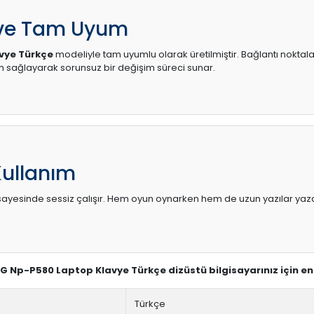
 ve Tam Uyum
vye Türkçe
modeliyle tam uyumlu olarak üretilmiştir. Bağlantı noktalar
sağlayarak sorunsuz bir değişim süreci sunar.
Kullanım
sı sayesinde sessiz çalışır. Hem oyun oynarken hem de uzun yazılar yaza
G Np-P580 Laptop Klavye Türkçe dizüstü bilgisayarınız için e
Türkçe