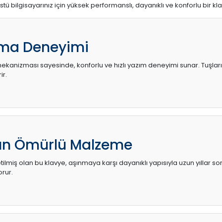
stü bilgisayarınız için yüksek performanslı, dayanıklı ve konforlu bir kl
ma Deneyimi
kanizması sayesinde, konforlu ve hızlı yazım deneyimi sunar. Tuşların d
ir.
zun Ömürlü Malzeme
ilmiş olan bu klavye, aşınmaya karşı dayanıklı yapısıyla uzun yıllar so
orur.