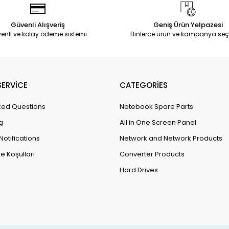
Güvenli Alışveriş
Geniş Ürün Yelpazesi
enli ve kolay ödeme sistemi
Binlerce ürün ve kampanya seç
ERVİCE
CATEGORİES
ked Questions
Notebook Spare Parts
g
All in One Screen Panel
Notifications
Network and Network Products
e Koşulları
Converter Products
Hard Drives