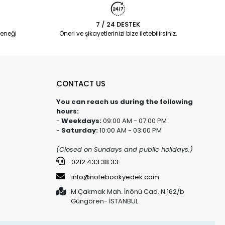
7 / 24 DESTEK
eneği
Öneri ve şikayetlerinizi bize iletebilirsiniz.
CONTACT US
You can reach us during the following
hours:
-
Weekdays:
09:00 AM - 07:00 PM
-
Saturday:
10:00 AM - 03:00 PM
(Closed on Sundays and public holidays.)
0212 433 38 33
info@notebookyedek.com
M.Çakmak Mah. İnönü Cad. N.162/b
Güngören- İSTANBUL