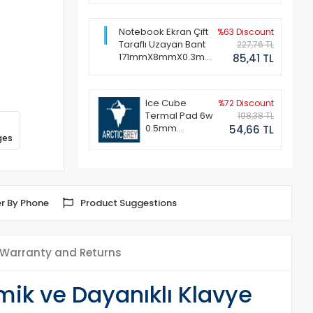
Notebook Ekran Çift
%63 Discount
Taraflı Uzayan Bant
227,76 TL
171mmX8mmX0.3mm
85,41 TL
(1 Set - 2 Adet)
Ice Cube
%72 Discount
Termal Pad 6w
198,38 TL
0.5mm
54,66 TL
ges
50x50mm
r By Phone
Product Suggestions
Warranty and Returns
k ve Dayanıklı Klavye