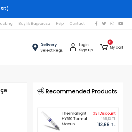
USD)
racking
Bayilik Başvurusu
Help
Contact
0
Delivery
Login
My cart
Select Region
Sign up
kçe
Recommended Products
Thermalright
%31 Discount
HY510 Termal
165,13 TL
Macun
113,88 TL