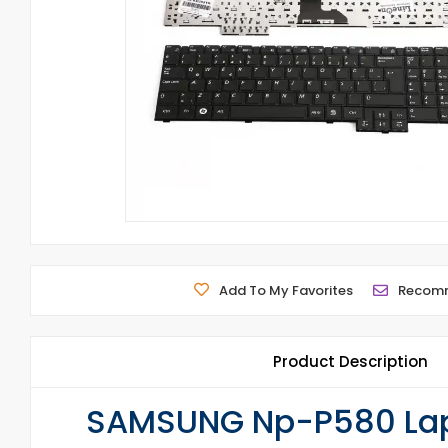
Add To My Favorites
Recom
Product Description
SAMSUNG Np-P580 Lapt