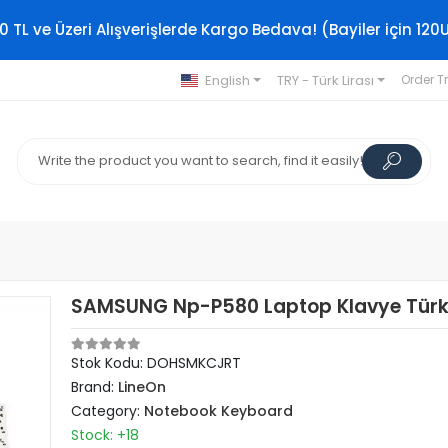
0 TL ve Üzeri Alışverişlerde Kargo Bedava! (Bayiler için 120
English
TRY - Türk Lirası
Order T
SAMSUNG Np-P580 Laptop Klavye Tür
Stok Kodu: DOHSMKCJRT
Brand:
LineOn
Category:
Notebook Keyboard
Stock: +18