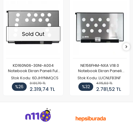
Sold Out
KD160N06-30NI-A004
NE156FHM-NXA V18.0
Notebook Ekran Paneli Full
Notebook Ekran Paneli
HD
144Hz
Stok Kodu: 6DJHYNMQCS
Stok Kodu: LUCNLF83NF
3.131,70 TL
4.115,62 TL
%26
%32
2.319,74 TL
2.781,52 TL