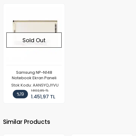
Sold Out
Samsung NP-N148
Notebook Ekran Paneli
Stok Kodu: AANSYQJYVU
1.802,85 TL
%19
1.451,97 TL
Similar Products