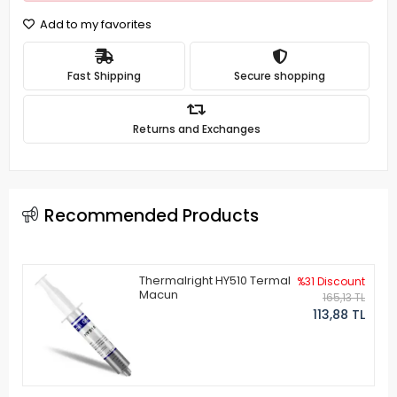
Add to my favorites
Fast Shipping
Secure shopping
Returns and Exchanges
Recommended Products
Thermalright HY510 Termal
%31 Discount
Macun
165,13 TL
113,88 TL