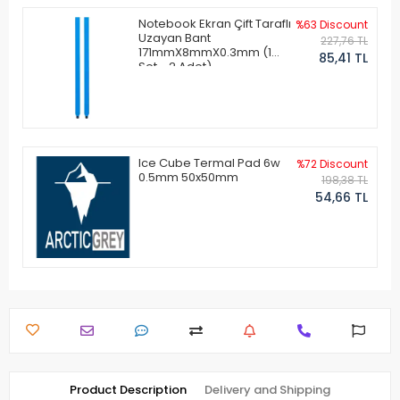
Notebook Ekran Çift Taraflı
%63 Discount
Uzayan Bant
227,76 TL
171mmX8mmX0.3mm (1
85,41 TL
Set - 2 Adet)
Ice Cube Termal Pad 6w
%72 Discount
0.5mm 50x50mm
198,38 TL
54,66 TL
Product Description
Delivery and Shipping