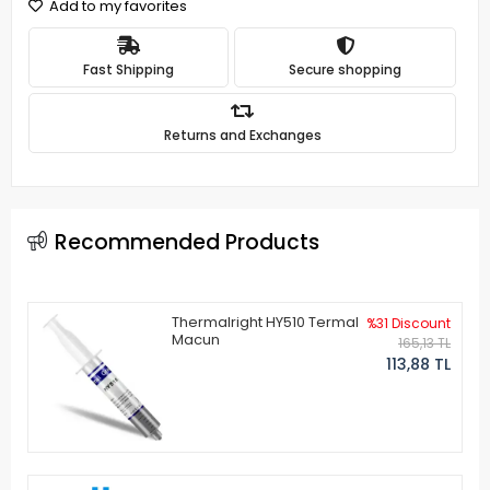
Add to my favorites
Fast Shipping
Secure shopping
Returns and Exchanges
Recommended Products
Thermalright HY510 Termal
%31 Discount
Macun
165,13 TL
113,88 TL