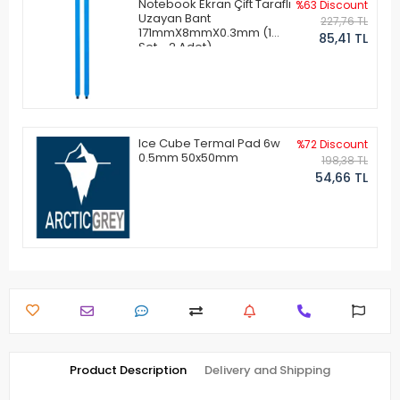
Notebook Ekran Çift Taraflı
%63 Discount
Uzayan Bant
227,76 TL
171mmX8mmX0.3mm (1
85,41 TL
Set - 2 Adet)
Ice Cube Termal Pad 6w
%72 Discount
0.5mm 50x50mm
198,38 TL
54,66 TL
Product Description
Delivery and Shipping