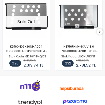
Sold Out
KD160N06-30NI-A004
NE156FHM-NXA V18.0
Notebook Ekran Paneli Full
Notebook Ekran Paneli
HD
144Hz
Stok Kodu: 6DJHYNMQCS
Stok Kodu: LUCNLF83NF
3.131,70 TL
4.115,62 TL
%26
%32
2.319,74 TL
2.781,52 TL