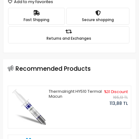
Add to my favorites
Fast Shipping
Secure shopping
Returns and Exchanges
Recommended Products
Thermalright HY510 Termal
%31 Discount
Macun
165,13 TL
113,88 TL