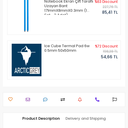
Notebook Ekran Çift Taraflı
%63 Discount
Uzayan Bant
227,76 TL
171mmX8mmX0.3mm (1
85,41 TL
Set - 2 Adet)
Ice Cube Termal Pad 6w
%72 Discount
0.5mm 50x50mm
198,38 TL
54,66 TL
Product Description
Delivery and Shipping