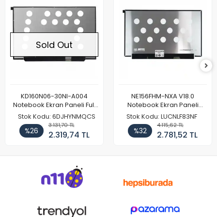
Sold Out
KD160N06-30NI-A004
NE156FHM-NXA V18.0
Notebook Ekran Paneli Full
Notebook Ekran Paneli
HD
144Hz
Stok Kodu: 6DJHYNMQCS
Stok Kodu: LUCNLF83NF
3.131,70 TL
4.115,62 TL
%26
%32
2.319,74 TL
2.781,52 TL