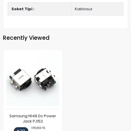
Soket Tipi :
Kablosuz
Recently Viewed
Samsung N148 Dc Power
Jack PJ152
170,82 TL