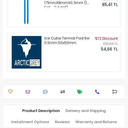
171mmX8mmX0.3mm (1
85,41 TL
Set - 2 Adet)
Ice Cube Termal Pad 6w
%72 Discount
0.5mm 50x50mm
198,38 TL
54,66 TL
Product Description
Delivery and Shipping
Installment Options
Reviews
Warranty and Returns