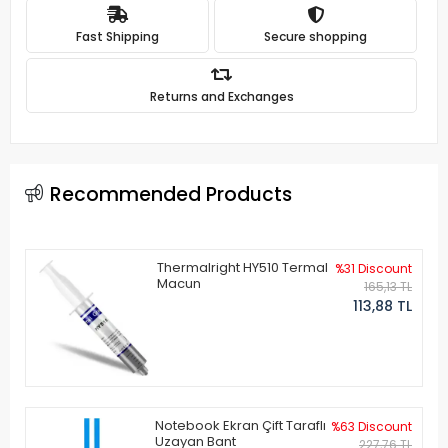
Fast Shipping
Secure shopping
Returns and Exchanges
Recommended Products
Thermalright HY510 Termal
%31 Discount
Macun
165,13 TL
113,88 TL
Notebook Ekran Çift Taraflı
%63 Discount
Uzayan Bant
227,76 TL