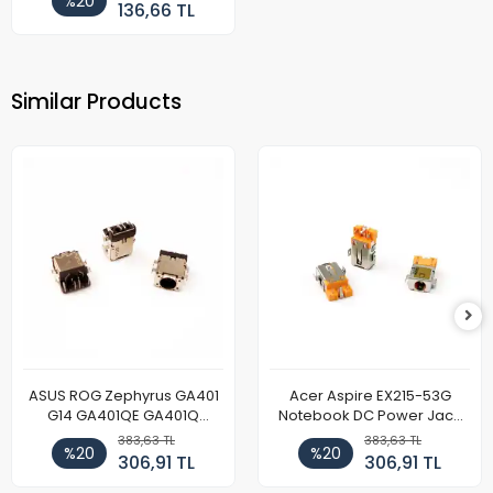
%20
136,66 TL
Similar Products
ASUS ROG Zephyrus GA401
Acer Aspire EX215-53G
G14 GA401QE GA401Q
Notebook DC Power Jack
GA402 GA402R GA402RK
Soket
383,63 TL
383,63 TL
%20
%20
HQ058T GA503QR GA503QS
306,91 TL
306,91 TL
GA503QM GA503QE GX650