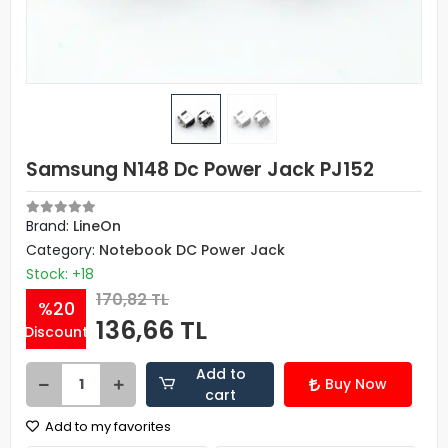
Samsung N148 Dc Power Jack PJ152
Brand:
LineOn
Category:
Notebook DC Power Jack
Stock: +18
170,82 TL
%20
136,66 TL
Discount
Add to
Buy Now
cart
Add to my favorites