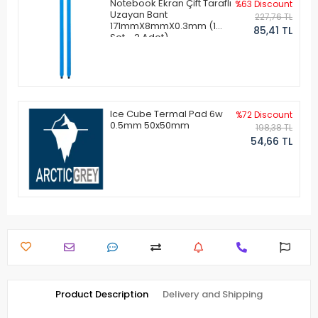
Notebook Ekran Çift Taraflı
%63 Discount
Uzayan Bant
227,76 TL
171mmX8mmX0.3mm (1
85,41 TL
Set - 2 Adet)
Ice Cube Termal Pad 6w
%72 Discount
0.5mm 50x50mm
198,38 TL
54,66 TL
Product Description
Delivery and Shipping