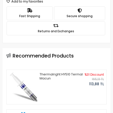
Add to my favorites
Fast Shipping
Secure shopping
Returns and Exchanges
Recommended Products
Thermalright HY510 Termal
%31 Discount
Macun
165,13 TL
113,88 TL