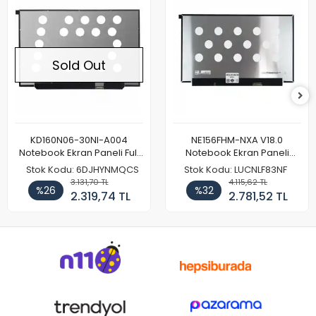
Sold Out
KD160N06-30NI-A004
NE156FHM-NXA V18.0
Notebook Ekran Paneli Full
Notebook Ekran Paneli
HD
144Hz
Stok Kodu: 6DJHYNMQCS
Stok Kodu: LUCNLF83NF
3.131,70 TL
4.115,62 TL
%26
%32
2.319,74 TL
2.781,52 TL