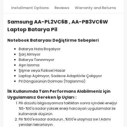
Installment Options
Reviews
Warranty and Returns
Samsung AA-PL2VC6B , AA-PB3VC6W
Laptop Batarya Pil
Notebook Bataryası Değiştirme Sebepleri
Batarya Hızla Boşalıyor
Şarj Almıyor
Batarya Tanınmıyor
Aşırı Isınma
Şişme veya Fiziksel Hasar
Laptop Açılmıyor, Sadece Adaptörle Çalışıyor
Pil Döngüsünün Dolması (Yaşlanma)
İlk Kullanımda Tam Performans Alabilmeniz için
Uygulamanız Gereken İp Uçları :
Pili dizüstü bilgisayarınıza taktıktan sonra içindeki enerjiyi
%5-%10'a kadar yüksek enerji harcayan uygulamalar ile
kullanarak düşürün.
Pili %100'e kadar doldurun , %100'e ulaşmaz ise 1.Adımı
yeniden tekrarlaryın .