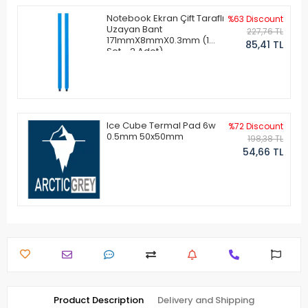
Notebook Ekran Çift Taraflı
%63 Discount
Uzayan Bant
227,76 TL
171mmX8mmX0.3mm (1
85,41 TL
Set - 2 Adet)
Ice Cube Termal Pad 6w
%72 Discount
0.5mm 50x50mm
198,38 TL
54,66 TL
Product Description
Delivery and Shipping