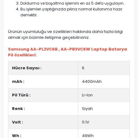
Doldurma ve boşaltma işlemini en az 5 defa uygulayın.
Bu işlemleri yaptığınızda piliniz normal kullanıma hazır
demektir.
Ürünün uyumluluğu ve özellikleri hakkında daha fazla bilgi
almak için bizimle iletişime geçebilirsiniz.
Samsung AA-PL2VC6B , AA-PB3VC6W Laptop Batarya
Pil özellikleri:
Hücre Sayısı :
6
mAh :
4400mAh
Pil Türü :
Li-Ion
Renk :
Siyah
Volt :
11.1V
Wh :
49Wh