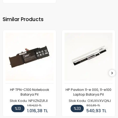
Similar Products
HP TPN-C100 Notebook
HP Pavilion 11-e 000, 11-e100
Batarya Pil
Laptop Batarya Pil
Stok Kodu: NPXZNZLRJI
Stok Kodu: OXUXVXVQNJ
1.164,22 TL
802,85 TL
%13
%33
1.016,38 TL
540,93 TL