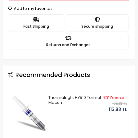
Add to my favorites
Fast Shipping
Secure shopping
Returns and Exchanges
Recommended Products
Thermalright HY510 Termal
%31 Discount
Macun
165,13 TL
113,88 TL