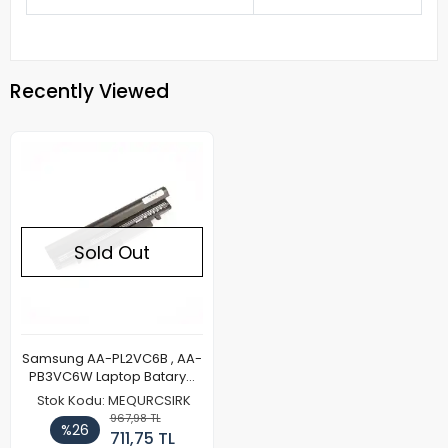
Recently Viewed
Sold Out
Samsung AA-PL2VC6B , AA-
PB3VC6W Laptop Batarya
Pil
Stok Kodu: MEQURCSIRK
967,98 TL
%26
711,75 TL