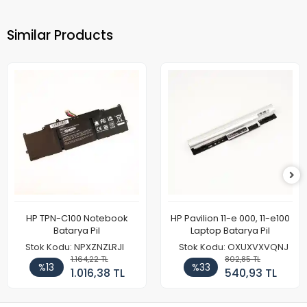
Similar Products
HP TPN-C100 Notebook
HP Pavilion 11-e 000, 11-e100
Batarya Pil
Laptop Batarya Pil
Stok Kodu: NPXZNZLRJI
Stok Kodu: OXUXVXVQNJ
1.164,22 TL
802,85 TL
%13
%33
1.016,38 TL
540,93 TL