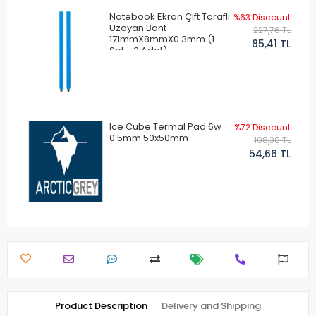
Notebook Ekran Çift Taraflı
%63 Discount
Uzayan Bant
227,76 TL
171mmX8mmX0.3mm (1
85,41 TL
Set - 2 Adet)
Ice Cube Termal Pad 6w
%72 Discount
0.5mm 50x50mm
198,38 TL
54,66 TL
Product Description
Delivery and Shipping