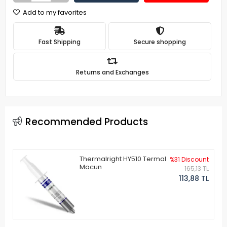
Add to my favorites
Fast Shipping
Secure shopping
Returns and Exchanges
Recommended Products
Thermalright HY510 Termal
%31 Discount
Macun
165,13 TL
113,88 TL