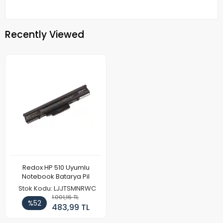
Recently Viewed
Redox HP 510 Uyumlu
Notebook Batarya Pil
Stok Kodu: LJJTSMNRWC
1.001,16 TL
%52
483,99 TL