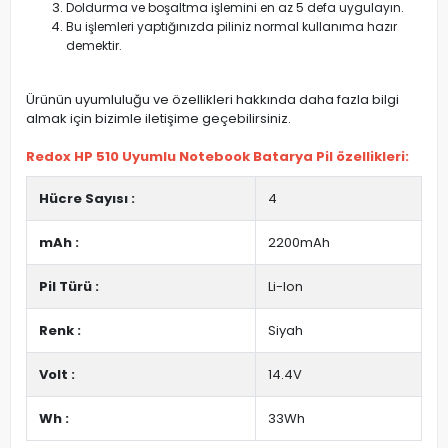
Doldurma ve boşaltma işlemini en az 5 defa uygulayın.
Bu işlemleri yaptığınızda piliniz normal kullanıma hazır
demektir.
Ürünün uyumluluğu ve özellikleri hakkında daha fazla bilgi
almak için bizimle iletişime geçebilirsiniz.
Redox HP 510 Uyumlu Notebook Batarya Pil özellikleri:
Hücre Sayısı :
4
mAh :
2200mAh
Pil Türü :
Li-Ion
Renk :
Siyah
Volt :
14.4V
Wh :
33Wh