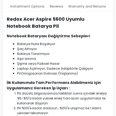
Installment Options
Reviews
Warranty and Returns
Redox Acer Aspire 5600 Uyumlu
Notebook Batarya Pil
Notebook Bataryası Değiştirme Sebepleri
Batarya Hızla Boşalıyor
Şarj Almıyor
Batarya Tanınmıyor
Aşırı Isınma
Şişme veya Fiziksel Hasar
Laptop Açılmıyor, Sadece Adaptörle Çalışıyor
Pil Döngüsünün Dolması (Yaşlanma)
İlk Kullanımda Tam Performans Alabilmeniz için
Uygulamanız Gereken İp Uçları :
Pili dizüstü bilgisayarınıza taktıktan sonra içindeki enerjiyi
%5-%10'a kadar yüksek enerji harcayan uygulamalar ile
kullanarak düşürün.
Pili %100'e kadar doldurun , %100'e ulaşmaz ise 1.Adımı
yeniden tekrarlaryın .