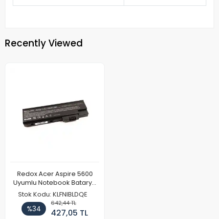
Recently Viewed
Redox Acer Aspire 5600
Uyumlu Notebook Batarya
Pil
Stok Kodu: KLFNIBLDQE
642,44 TL
%34
427,05 TL