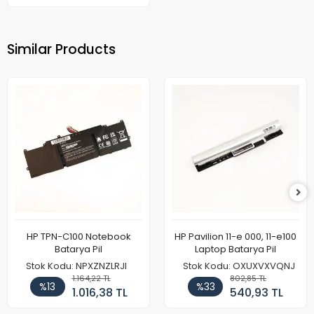
Similar Products
HP TPN-C100 Notebook
HP Pavilion 11-e 000, 11-e100
Batarya Pil
Laptop Batarya Pil
Stok Kodu: NPXZNZLRJI
Stok Kodu: OXUXVXVQNJ
1.164,22 TL
802,85 TL
%13
%33
1.016,38 TL
540,93 TL