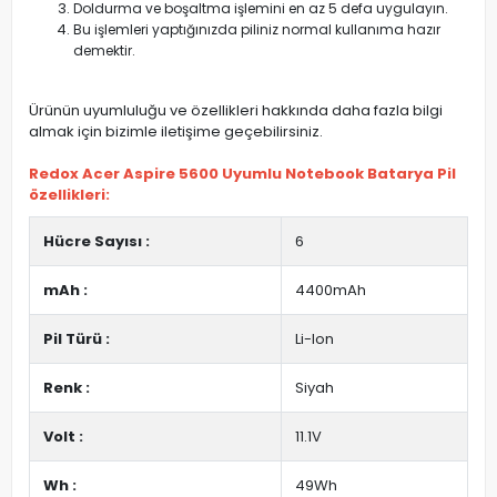
Doldurma ve boşaltma işlemini en az 5 defa uygulayın.
Bu işlemleri yaptığınızda piliniz normal kullanıma hazır
demektir.
Ürünün uyumluluğu ve özellikleri hakkında daha fazla bilgi
almak için bizimle iletişime geçebilirsiniz.
Redox Acer Aspire 5600 Uyumlu Notebook Batarya Pil
özellikleri:
Hücre Sayısı :
6
mAh :
4400mAh
Pil Türü :
Li-Ion
Renk :
Siyah
Volt :
11.1V
Wh :
49Wh