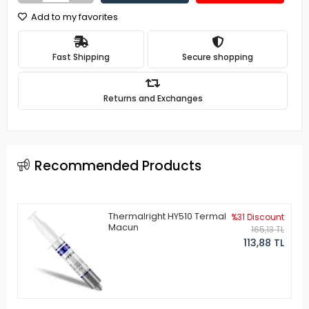
Add to my favorites
Fast Shipping
Secure shopping
Returns and Exchanges
Recommended Products
Thermalright HY510 Termal
%31 Discount
Macun
165,13 TL
113,88 TL