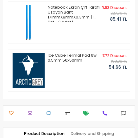
Notebook Ekran Çift Taraflı
%63 Discount
Uzayan Bant
227,76 TL
171mmX8mmX0.3mm (1
85,41 TL
Set - 2 Adet)
Ice Cube Termal Pad 6w
%72 Discount
0.5mm 50x50mm
198,38 TL
54,66 TL
Product Description
Delivery and Shipping