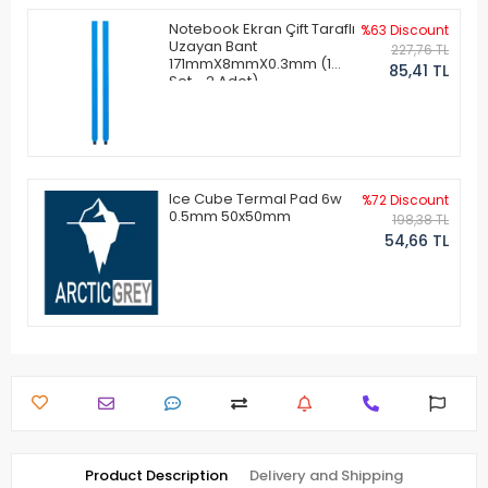
Notebook Ekran Çift Taraflı
%63 Discount
Uzayan Bant
227,76 TL
171mmX8mmX0.3mm (1
85,41 TL
Set - 2 Adet)
Ice Cube Termal Pad 6w
%72 Discount
0.5mm 50x50mm
198,38 TL
54,66 TL
Product Description
Delivery and Shipping