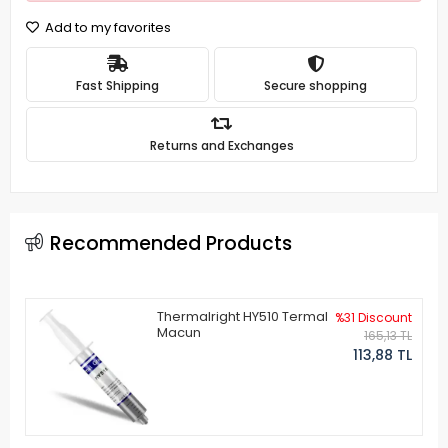
Add to my favorites
Fast Shipping
Secure shopping
Returns and Exchanges
Recommended Products
Thermalright HY510 Termal
%31 Discount
Macun
165,13 TL
113,88 TL