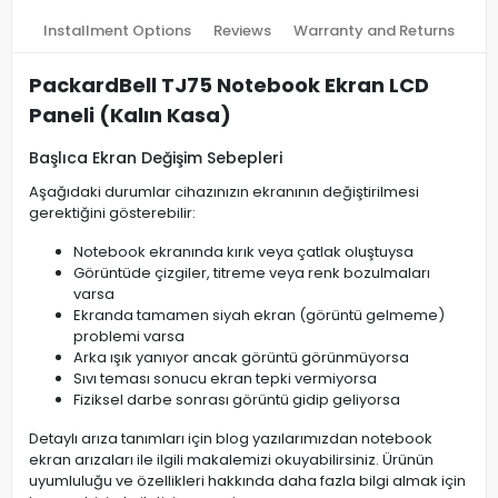
Installment Options
Reviews
Warranty and Returns
PackardBell TJ75 Notebook Ekran LCD
Paneli (Kalın Kasa)
Başlıca Ekran Değişim Sebepleri
Aşağıdaki durumlar cihazınızın ekranının değiştirilmesi
gerektiğini gösterebilir:
Notebook ekranında kırık veya çatlak oluştuysa
Görüntüde çizgiler, titreme veya renk bozulmaları
varsa
Ekranda tamamen siyah ekran (görüntü gelmeme)
problemi varsa
Arka ışık yanıyor ancak görüntü görünmüyorsa
Sıvı teması sonucu ekran tepki vermiyorsa
Fiziksel darbe sonrası görüntü gidip geliyorsa
Detaylı arıza tanımları için blog yazılarımızdan notebook
ekran arızaları ile ilgili makalemizi okuyabilirsiniz. Ürünün
uyumluluğu ve özellikleri hakkında daha fazla bilgi almak için