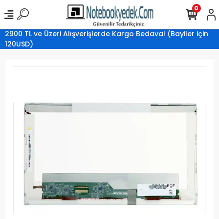
0
2900 TL ve Üzeri Alışverişlerde Kargo Bedava! (Bayiler için
120USD)