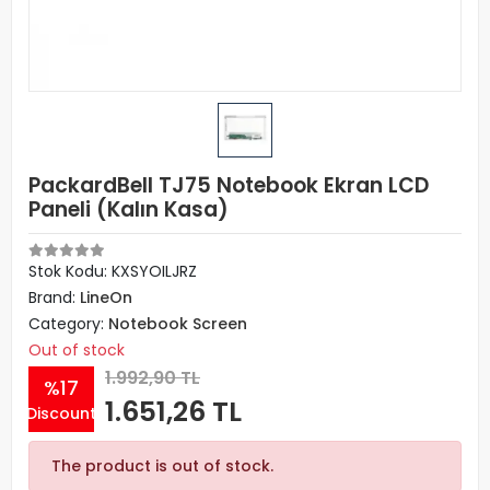
PackardBell TJ75 Notebook Ekran LCD
Paneli (Kalın Kasa)
Stok Kodu: KXSYOILJRZ
Brand:
LineOn
Category:
Notebook Screen
Out of stock
1.992,90 TL
%17
1.651,26 TL
Discount
The product is out of stock.