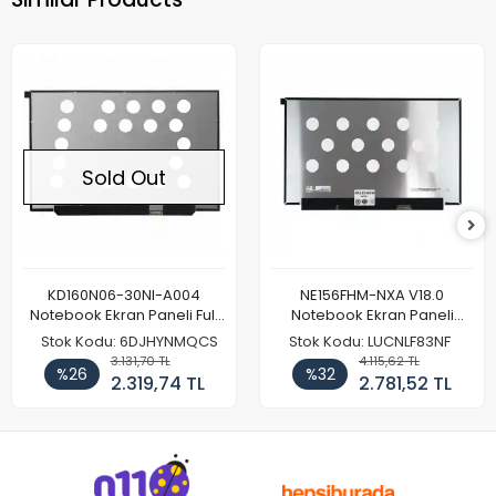
Sold Out
KD160N06-30NI-A004
NE156FHM-NXA V18.0
Notebook Ekran Paneli Full
Notebook Ekran Paneli
HD
144Hz
Stok Kodu: 6DJHYNMQCS
Stok Kodu: LUCNLF83NF
3.131,70 TL
4.115,62 TL
%26
%32
2.319,74 TL
2.781,52 TL