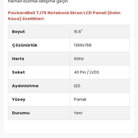
hemen bizimle iletişime geçin.
PackardBell TJ75 Notebook Ekran LCD Paneli (Kalın
Kasa) özellikleri:
Boyut
15.6''
Çözünürlük
1366x768
Hertz
60Hz
Soket
40 Pin / LVDS
Aydınlatma
LED
Yüzey
Parlak
Durumu
Yeni