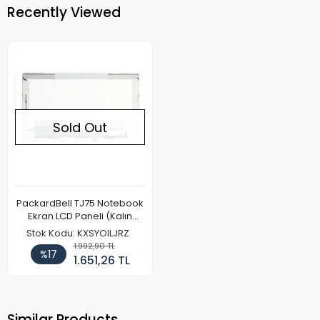
Recently Viewed
Sold Out
PackardBell TJ75 Notebook
Ekran LCD Paneli (Kalın
Kasa)
Stok Kodu: KXSYOILJRZ
1.992,90 TL
%17
1.651,26 TL
Similar Products