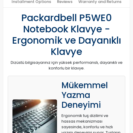
Installment Options
Reviews
Warranty and Returns
Packardbell P5WE0
Notebook Klavye -
Ergonomik ve Dayanıklı
Klavye
Dizüstü bilgisayarınız için yüksek performanslı, dayanıklı ve
konforlu bir klavye.
Mükemmel
Yazma
Deneyimi
Ergonomik tuş dizilimi ve
hassas mekanizması
sayesinde, konforlu ve hızlı
yazım deneyimi sunar. Tuşların