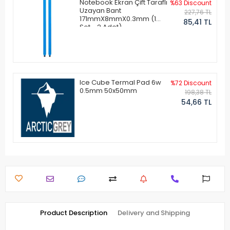
Notebook Ekran Çift Taraflı
%63 Discount
Uzayan Bant
227,76 TL
171mmX8mmX0.3mm (1
85,41 TL
Set - 2 Adet)
Ice Cube Termal Pad 6w
%72 Discount
0.5mm 50x50mm
198,38 TL
54,66 TL
Product Description
Delivery and Shipping