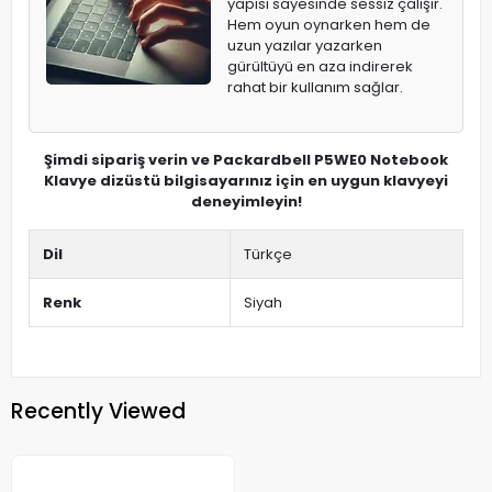
yapısı sayesinde sessiz çalışır.
Hem oyun oynarken hem de
uzun yazılar yazarken
gürültüyü en aza indirerek
rahat bir kullanım sağlar.
Şimdi sipariş verin ve Packardbell P5WE0 Notebook
Klavye dizüstü bilgisayarınız için en uygun klavyeyi
deneyimleyin!
Dil
Türkçe
Renk
Siyah
Recently Viewed