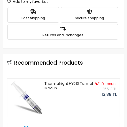
Add to my favorites
Fast Shipping
Secure shopping
Returns and Exchanges
Recommended Products
Thermalright HY510 Termal
%31 Discount
Macun
165,13 TL
113,88 TL