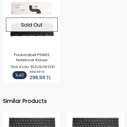
Sold Out
Packardbell P5WE0
Notebook Klavye
Stok Kodu: BLZUSUWZHH
500,93 TL
%40
298,94 TL
Similar Products