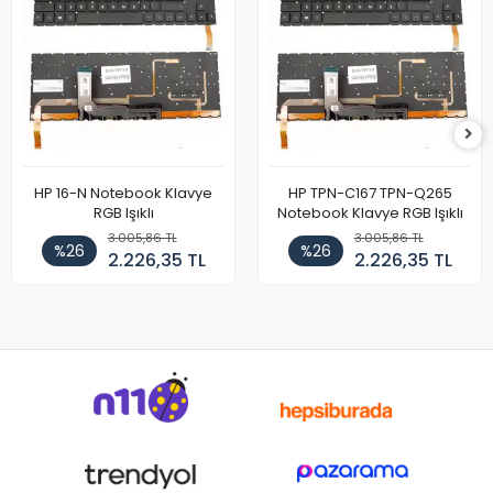
HP 16-N Notebook Klavye
HP TPN-C167 TPN-Q265
RGB Işıklı
Notebook Klavye RGB Işıklı
3.005,86 TL
3.005,86 TL
%26
%26
2.226,35 TL
2.226,35 TL