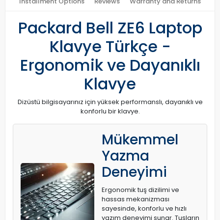
Installment Options
Reviews
Warranty and Returns
Packard Bell ZE6 Laptop
Klavye Türkçe -
Ergonomik ve Dayanıklı
Klavye
Dizüstü bilgisayarınız için yüksek performanslı, dayanıklı ve
konforlu bir klavye.
Mükemmel
Yazma
Deneyimi
Ergonomik tuş dizilimi ve
hassas mekanizması
sayesinde, konforlu ve hızlı
yazım deneyimi sunar. Tuşların