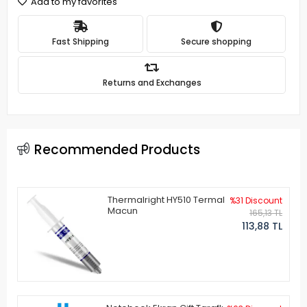
Add to my favorites
Fast Shipping
Secure shopping
Returns and Exchanges
Recommended Products
Thermalright HY510 Termal
%31 Discount
Macun
165,13 TL
113,88 TL