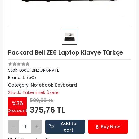
Packard Bell ZE6 Laptop Klavye Türkçe
Stok Kodu: BNZORGRVTL
Brand:
LineOn
Category:
Notebook Keyboard
Stock: Tükenmek Üzere
589,33 TL
%36
375,76 TL
Discount
Add to
Buy Now
cart