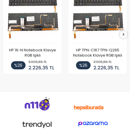
HP 16-N Notebook Klavye
HP TPN-C167 TPN-Q265
RGB Işıklı
Notebook Klavye RGB Işıklı
3.005,86 TL
3.005,86 TL
%26
%26
2.226,35 TL
2.226,35 TL