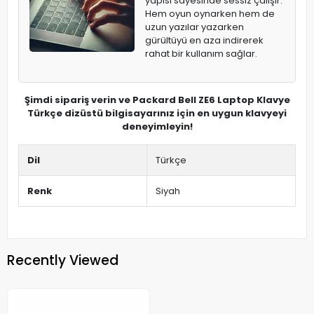
yapısı sayesinde sessiz çalışır.
Hem oyun oynarken hem de
uzun yazılar yazarken
gürültüyü en aza indirerek
rahat bir kullanım sağlar.
Şimdi sipariş verin ve Packard Bell ZE6 Laptop Klavye
Türkçe dizüstü bilgisayarınız için en uygun klavyeyi
deneyimleyin!
Dil
Türkçe
Renk
Siyah
Recently Viewed