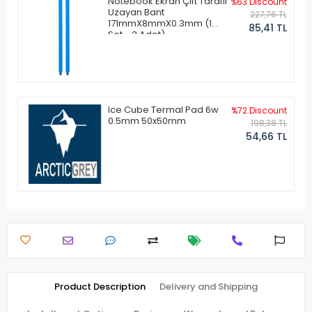
Notebook Ekran Çift Taraflı
%63 Discount
Uzayan Bant
227,76 TL
171mmX8mmX0.3mm (1
85,41 TL
Set - 2 Adet)
Ice Cube Termal Pad 6w
%72 Discount
0.5mm 50x50mm
198,38 TL
54,66 TL
Product Description
Delivery and Shipping