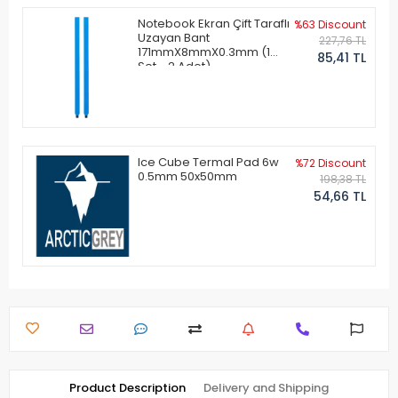
Notebook Ekran Çift Taraflı
%63 Discount
Uzayan Bant
227,76 TL
171mmX8mmX0.3mm (1
85,41 TL
Set - 2 Adet)
Ice Cube Termal Pad 6w
%72 Discount
0.5mm 50x50mm
198,38 TL
54,66 TL
Product Description
Delivery and Shipping