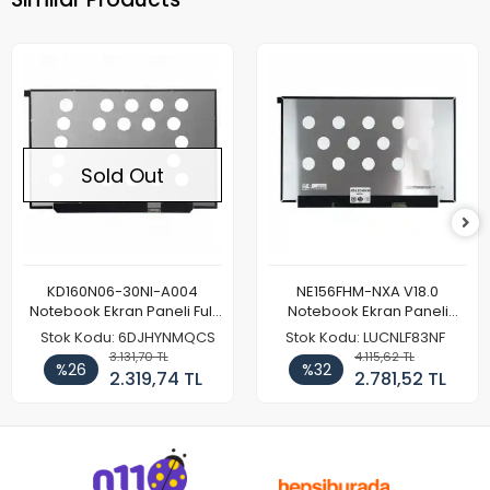
Sold Out
KD160N06-30NI-A004
NE156FHM-NXA V18.0
Notebook Ekran Paneli Full
Notebook Ekran Paneli
HD
144Hz
Stok Kodu: 6DJHYNMQCS
Stok Kodu: LUCNLF83NF
3.131,70 TL
4.115,62 TL
%26
%32
2.319,74 TL
2.781,52 TL