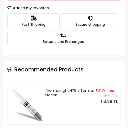
Add to my favorites
Fast Shipping
Secure shopping
Returns and Exchanges
Recommended Products
Thermalright HY510 Termal
%31 Discount
Macun
165,13 TL
113,88 TL