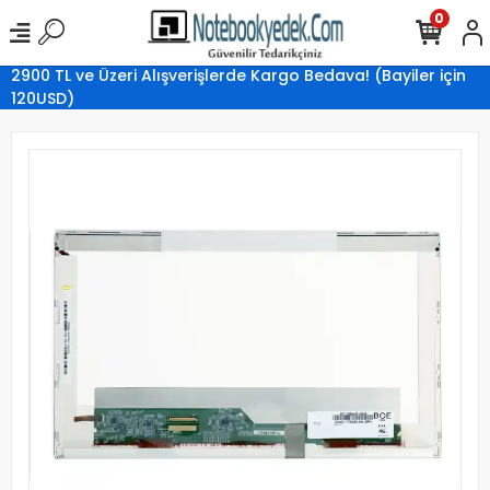
0
2900 TL ve Üzeri Alışverişlerde Kargo Bedava! (Bayiler için
120USD)