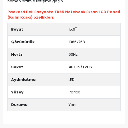
hemen bizimle iletişime geçin.
Packard Bell Easynote TK85 Notebook Ekran LCD Paneli
(Kalın Kasa) özellikleri:
Boyut
15.6''
Çözünürlük
1366x768
Hertz
60Hz
Soket
40 Pin / LVDS
Aydınlatma
LED
Yüzey
Parlak
Durumu
Yeni