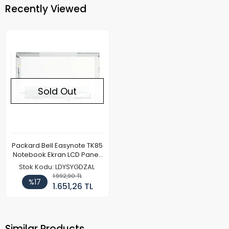
Recently Viewed
Sold Out
Packard Bell Easynote TK85
Notebook Ekran LCD Paneli
(Kalın Kasa)
Stok Kodu: LDYSYGDZAL
1.992,90 TL
%17
1.651,26 TL
Similar Products