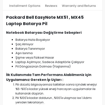
Installment Options
Reviews
Warranty and Returns
Packard Bell EasyNote MX51 , MX45
Laptop Batarya Pil
Notebook Bataryası Değiştirme Sebepleri
Batarya Hızla Boşalıyor
Şarj Almıyor
Batarya Tanınmıyor
Aşırı Isınma
Şişme veya Fiziksel Hasar
Laptop Açılmıyor, Sadece Adaptörle Çalışıyor
Pil Döngüsünün Dolması (Yaşlanma)
İlk Kullanımda Tam Performans Alabilmeniz için
Uygulamanız Gereken İp Uçları :
Pili dizüstü bilgisayarınıza taktıktan sonra içindeki enerjiyi
%5-%10'a kadar yüksek enerji harcayan uygulamalar ile
kullanarak düşürün.
Pili %100'e kadar doldurun , %100'e ulaşmaz ise 1.Adımı
yeniden tekrarlaryın .