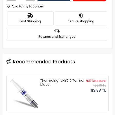
Add to my favorites
Fast Shipping
Secure shopping
Returns and Exchanges
Recommended Products
Thermalright HY510 Termal
%31 Discount
Macun
165,13 TL
113,88 TL