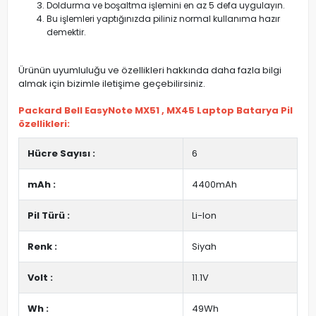
Doldurma ve boşaltma işlemini en az 5 defa uygulayın.
Bu işlemleri yaptığınızda piliniz normal kullanıma hazır
demektir.
Ürünün uyumluluğu ve özellikleri hakkında daha fazla bilgi
almak için bizimle iletişime geçebilirsiniz.
Packard Bell EasyNote MX51 , MX45 Laptop Batarya Pil
özellikleri:
Hücre Sayısı :
6
mAh :
4400mAh
Pil Türü :
Li-Ion
Renk :
Siyah
Volt :
11.1V
Wh :
49Wh