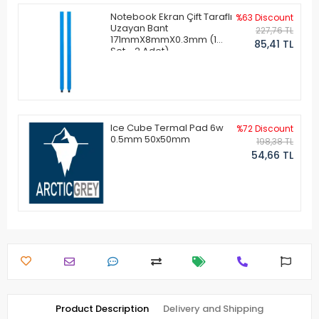
Notebook Ekran Çift Taraflı
%63 Discount
Uzayan Bant
227,76 TL
171mmX8mmX0.3mm (1
85,41 TL
Set - 2 Adet)
Ice Cube Termal Pad 6w
%72 Discount
0.5mm 50x50mm
198,38 TL
54,66 TL
Product Description
Delivery and Shipping