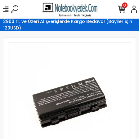
0
2900 TL ve Üzeri Alışverişlerde Kargo Bedava! (Bayiler için
120USD)