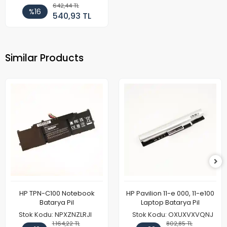
642,44 TL
%16
540,93 TL
Similar Products
HP TPN-C100 Notebook
HP Pavilion 11-e 000, 11-e100
Batarya Pil
Laptop Batarya Pil
Stok Kodu: NPXZNZLRJI
Stok Kodu: OXUXVXVQNJ
1.164,22 TL
802,85 TL