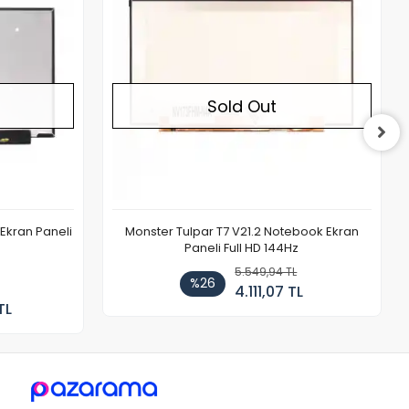
Sold Out
Ekran Paneli
Monster Tulpar T7 V21.2 Notebook Ekran
Paneli Full HD 144Hz
5.549,94 TL
%26
4.111,07 TL
TL