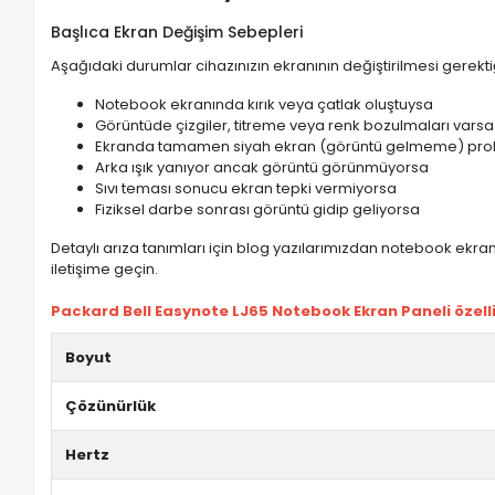
Başlıca Ekran Değişim Sebepleri
Aşağıdaki durumlar cihazınızın ekranının değiştirilmesi gerektiğ
Notebook ekranında kırık veya çatlak oluştuysa
Görüntüde çizgiler, titreme veya renk bozulmaları varsa
Ekranda tamamen siyah ekran (görüntü gelmeme) pro
Arka ışık yanıyor ancak görüntü görünmüyorsa
Sıvı teması sonucu ekran tepki vermiyorsa
Fiziksel darbe sonrası görüntü gidip geliyorsa
Detaylı arıza tanımları için blog yazılarımızdan notebook ekran 
iletişime geçin.
Packard Bell Easynote LJ65 Notebook Ekran Paneli özelli
Boyut
Çözünürlük
Hertz