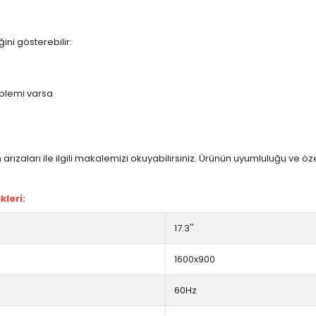
ini gösterebilir:
blemi varsa
arızaları ile ilgili makalemizi okuyabilirsiniz. Ürünün uyumluluğu ve ö
kleri:
17.3''
1600x900
60Hz