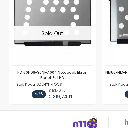
Sold Out
KD160N06-30NI-A004 Notebook Ekran
NE156FHM-NX
Paneli Full HD
Stok Kodu: 6DJHYNMQCS
Stok Kodu
3.131,70 TL
%26
2.319,74 TL