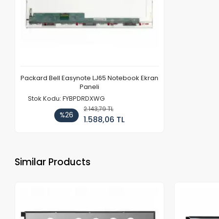
Packard Bell Easynote LJ65 Notebook Ekran
Paneli
Stok Kodu: FYBPDRDXWG
2.143,79 TL
%26
1.588,06 TL
Similar Products
Out of stock