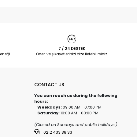
7 / 24 DESTEK
eneği
Öneri ve şikayetlerinizi bize iletebilirsiniz.
CONTACT US
You can reach us during the following
hours:
-
Weekdays:
09:00 AM - 07:00 PM
-
Saturday:
10:00 AM - 03:00 PM
(Closed on Sundays and public holidays.)
0212 433 38 33