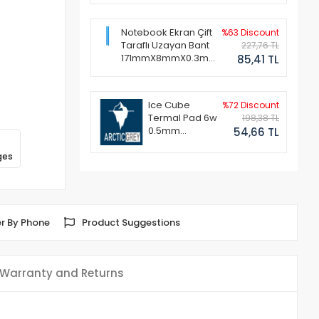
Notebook Ekran Çift
%63 Discount
Taraflı Uzayan Bant
227,76 TL
171mmX8mmX0.3mm
85,41 TL
(1 Set - 2 Adet)
Ice Cube
%72 Discount
Termal Pad 6w
198,38 TL
0.5mm
54,66 TL
50x50mm
ges
r By Phone
Product Suggestions
Warranty and Returns