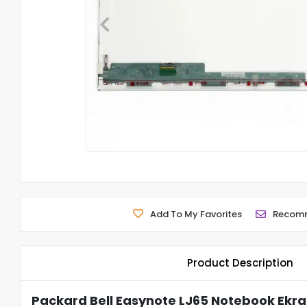
Add To My Favorites
Recom
Product Description
Packard Bell Easynote LJ65 Notebook Ekra