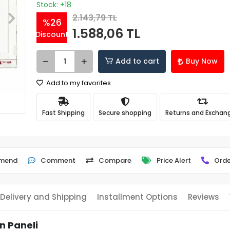
Stock: +18
2.143,79 TL
%26
1.588,06 TL
Discount
Add to cart
Buy Now
Add to my favorites
Fast Shipping
Secure shopping
Returns and Exchan
mend
Comment
Compare
Price Alert
Orde
Delivery and Shipping
Installment Options
Reviews
n Paneli