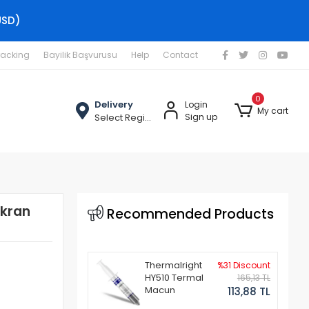
USD)
racking
Bayilik Başvurusu
Help
Contact
0
Delivery
Login
My cart
Select Region
Sign up
Ekran
Recommended Products
Thermalright
%31 Discount
HY510 Termal
165,13 TL
Macun
113,88 TL