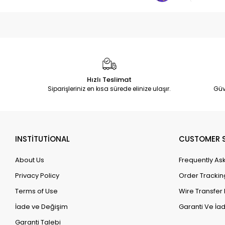
Hızlı Teslimat
Siparişleriniz en kısa sürede elinize ulaşır.
Güv
INSTİTUTİONAL
CUSTOMER S
About Us
Frequently As
Privacy Policy
Order Trackin
Terms of Use
Wire Transfer 
İade ve Değişim
Garanti Ve İad
Garanti Talebi