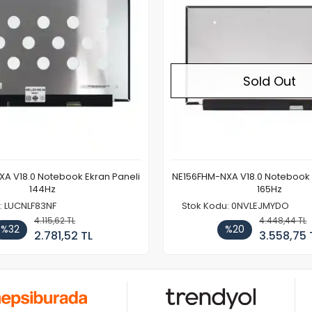
Sold Out
A V18.0 Notebook Ekran Paneli
NE156FHM-NXA V18.0 Notebook 
144Hz
165Hz
: LUCNLF83NF
Stok Kodu: 0NVLEJMYDO
4.115,62 TL
4.448,44 TL
%32
%20
2.781,52 TL
3.558,75 