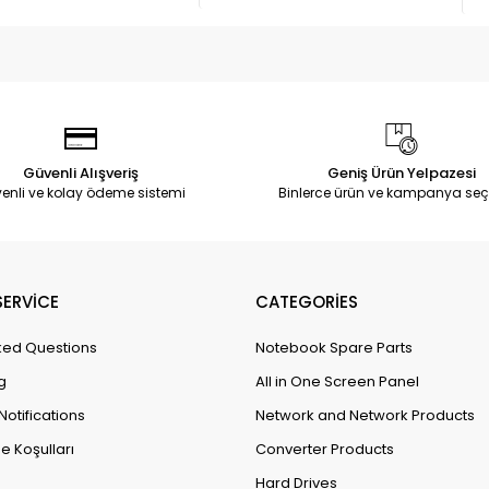
Güvenli Alışveriş
Geniş Ürün Yelpazesi
enli ve kolay ödeme sistemi
Binlerce ürün ve kampanya seç
ERVİCE
CATEGORİES
ked Questions
Notebook Spare Parts
g
All in One Screen Panel
Notifications
Network and Network Products
e Koşulları
Converter Products
Hard Drives