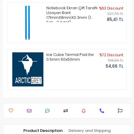
Notebook Ekran Çift Taraflı
%63 Discount
Uzayan Bant
227,76 TL
171mmX8mmX0.3mm (1
85,41 TL
Set - 2 Adet)
Ice Cube Termal Pad 6w
%72 Discount
0.5mm 50x50mm
198,38 TL
54,66 TL
Product Description
Delivery and Shipping