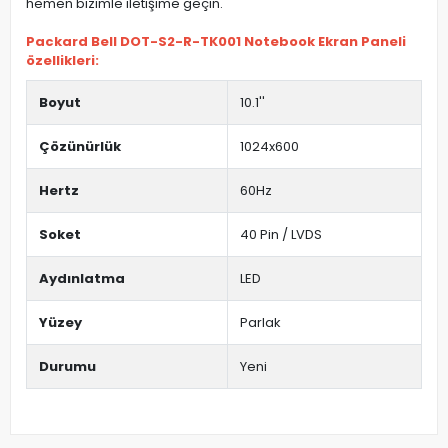
hemen bizimle iletişime geçin.
Packard Bell DOT-S2-R-TK001 Notebook Ekran Paneli
özellikleri:
Boyut
10.1''
Çözünürlük
1024x600
Hertz
60Hz
Soket
40 Pin / LVDS
Aydınlatma
LED
Yüzey
Parlak
Durumu
Yeni