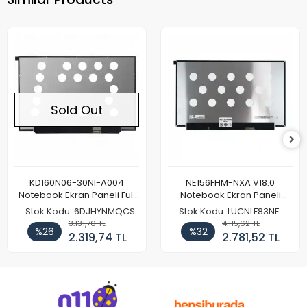
Sold Out
KD160N06-30NI-A004
NE156FHM-NXA V18.0
Notebook Ekran Paneli Full
Notebook Ekran Paneli
HD
144Hz
Stok Kodu: 6DJHYNMQCS
Stok Kodu: LUCNLF83NF
3.131,70 TL
4.115,62 TL
%26
%32
2.319,74 TL
2.781,52 TL