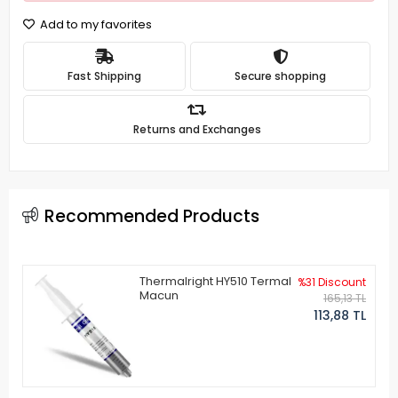
Add to my favorites
Fast Shipping
Secure shopping
Returns and Exchanges
Recommended Products
Thermalright HY510 Termal
%31 Discount
Macun
165,13 TL
113,88 TL