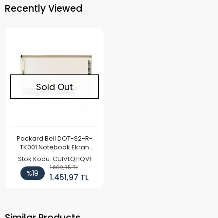
Recently Viewed
Sold Out
Packard Bell DOT-S2-R-
TK001 Notebook Ekran
Paneli
Stok Kodu: CUIVLQHQVF
1.802,85 TL
%19
1.451,97 TL
Similar Products