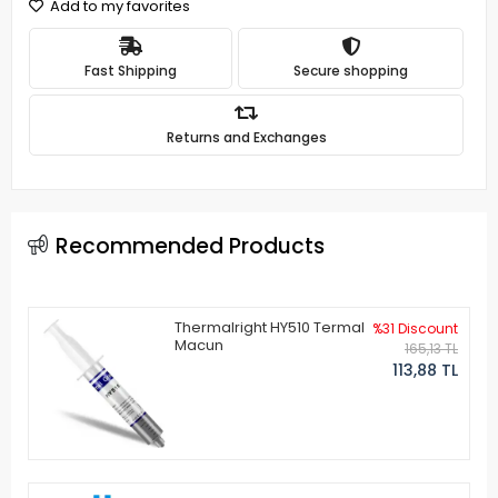
Add to my favorites
Fast Shipping
Secure shopping
Returns and Exchanges
Recommended Products
Thermalright HY510 Termal
%31 Discount
Macun
165,13 TL
113,88 TL