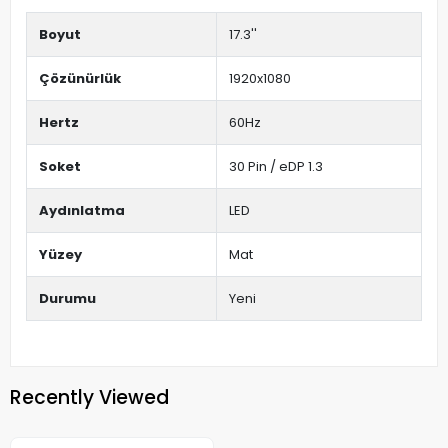
Boyut
17.3''
Çözünürlük
1920x1080
Hertz
60Hz
Soket
30 Pin / eDP 1.3
Aydınlatma
LED
Yüzey
Mat
Durumu
Yeni
Recently Viewed