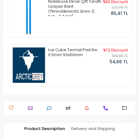
Notebook Ekran Çift Taraflı
%63 Discount
Uzayan Bant
227,76 TL
171mmX8mmX0.3mm (1
85,41 TL
Set - 2 Adet)
Ice Cube Termal Pad 6w
%72 Discount
0.5mm 50x50mm
198,38 TL
54,66 TL
Product Description
Delivery and Shipping