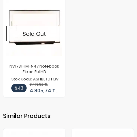
Sold Out
NV173FHM-N47 Notebook
Ekran FullHD
Stok Kodu: ASHBETDTQV
8.475,52 TL
%43
4.805,74 TL
Similar Products