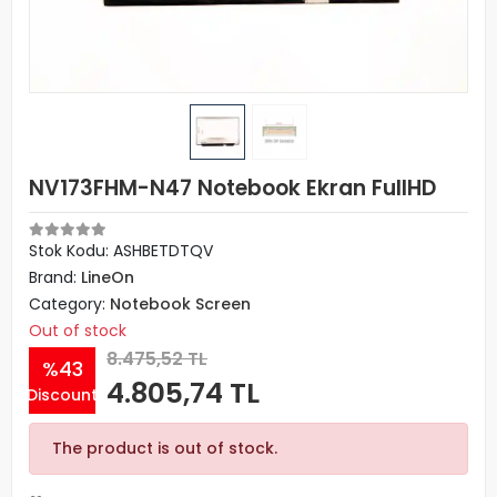
NV173FHM-N47 Notebook Ekran FullHD
Stok Kodu: ASHBETDTQV
Brand:
LineOn
Category:
Notebook Screen
Out of stock
8.475,52 TL
%43
4.805,74 TL
Discount
The product is out of stock.