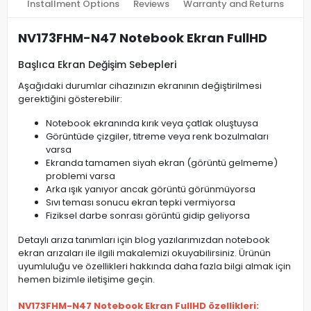
Installment Options
Reviews
Warranty and Returns
NV173FHM-N47 Notebook Ekran FullHD
Başlıca Ekran Değişim Sebepleri
Aşağıdaki durumlar cihazınızın ekranının değiştirilmesi
gerektiğini gösterebilir:
Notebook ekranında kırık veya çatlak oluştuysa
Görüntüde çizgiler, titreme veya renk bozulmaları
varsa
Ekranda tamamen siyah ekran (görüntü gelmeme)
problemi varsa
Arka ışık yanıyor ancak görüntü görünmüyorsa
Sıvı teması sonucu ekran tepki vermiyorsa
Fiziksel darbe sonrası görüntü gidip geliyorsa
Detaylı arıza tanımları için blog yazılarımızdan notebook
ekran arızaları ile ilgili makalemizi okuyabilirsiniz. Ürünün
uyumluluğu ve özellikleri hakkında daha fazla bilgi almak için
hemen bizimle iletişime geçin.
NV173FHM-N47 Notebook Ekran FullHD özellikleri: