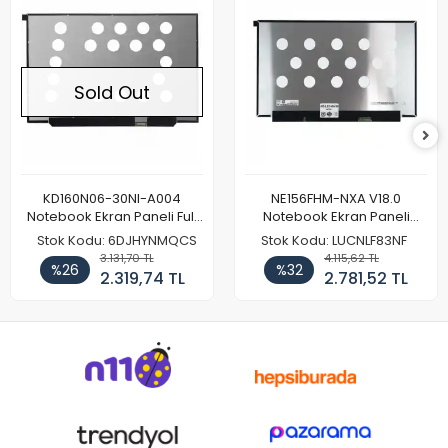
Sold Out
KD160N06-30NI-A004
NE156FHM-NXA V18.0
Notebook Ekran Paneli Full
Notebook Ekran Paneli
HD
144Hz
Stok Kodu: 6DJHYNMQCS
Stok Kodu: LUCNLF83NF
3.131,70 TL
4.115,62 TL
%26
%32
2.319,74 TL
2.781,52 TL