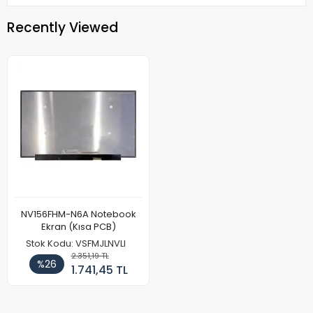
Recently Viewed
NV156FHM-N6A Notebook
Ekran (Kısa PCB)
Stok Kodu: VSFMJLNVLI
2.351,19 TL
%26
1.741,45 TL