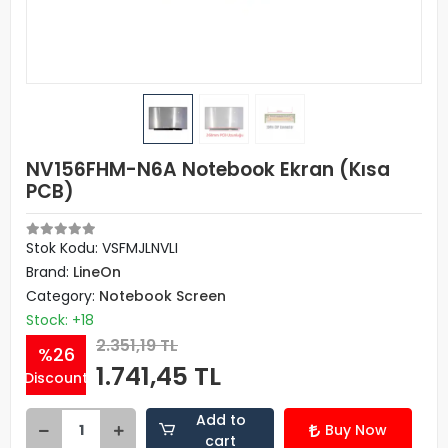
NV156FHM-N6A Notebook Ekran (Kısa
PCB)
Stok Kodu: VSFMJLNVLI
Brand:
LineOn
Category:
Notebook Screen
Stock: +18
2.351,19 TL
%26
1.741,45 TL
Discount
Add to
Buy Now
cart