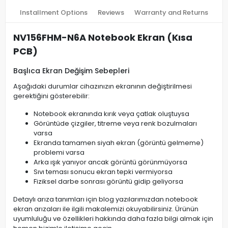
Installment Options
Reviews
Warranty and Returns
NV156FHM-N6A Notebook Ekran (Kısa
PCB)
Başlıca Ekran Değişim Sebepleri
Aşağıdaki durumlar cihazınızın ekranının değiştirilmesi
gerektiğini gösterebilir:
Notebook ekranında kırık veya çatlak oluştuysa
Görüntüde çizgiler, titreme veya renk bozulmaları
varsa
Ekranda tamamen siyah ekran (görüntü gelmeme)
problemi varsa
Arka ışık yanıyor ancak görüntü görünmüyorsa
Sıvı teması sonucu ekran tepki vermiyorsa
Fiziksel darbe sonrası görüntü gidip geliyorsa
Detaylı arıza tanımları için blog yazılarımızdan notebook
ekran arızaları ile ilgili makalemizi okuyabilirsiniz. Ürünün
uyumluluğu ve özellikleri hakkında daha fazla bilgi almak için