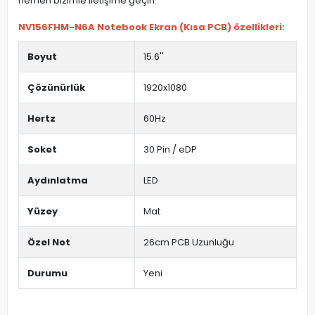
hemen bizimle iletişime geçin.
NV156FHM-N6A Notebook Ekran (Kısa PCB) özellikleri:
Boyut
15.6''
Çözünürlük
1920x1080
Hertz
60Hz
Soket
30 Pin / eDP
Aydınlatma
LED
Yüzey
Mat
Özel Not
26cm PCB Uzunluğu
Durumu
Yeni