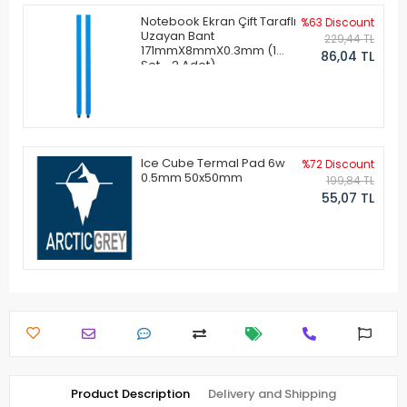
Notebook Ekran Çift Taraflı
%63 Discount
Uzayan Bant
229,44 TL
171mmX8mmX0.3mm (1
86,04 TL
Set - 2 Adet)
Ice Cube Termal Pad 6w
%72 Discount
0.5mm 50x50mm
199,84 TL
55,07 TL
Product Description
Delivery and Shipping