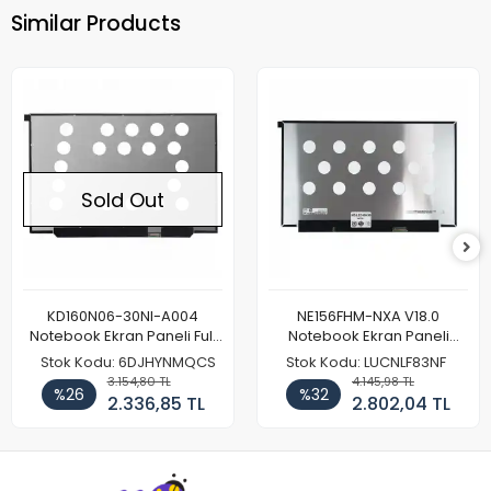
Similar Products
Sold Out
KD160N06-30NI-A004
NE156FHM-NXA V18.0
Notebook Ekran Paneli Full
Notebook Ekran Paneli
HD
144Hz
Stok Kodu: 6DJHYNMQCS
Stok Kodu: LUCNLF83NF
3.154,80 TL
4.145,98 TL
%26
%32
2.336,85 TL
2.802,04 TL